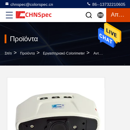
chnspec@colorspec.cn
86--13732210605
Απόσπασμα
Προϊόντα
>
>
>
Σπίτι
Προϊόντα
Εργαστηριακό Colorimeter
Αντιμετωπισμένο Αυτόματο Spectrophotometer Γωνίας Βαθμολόγησης Πολλαπλάσιο