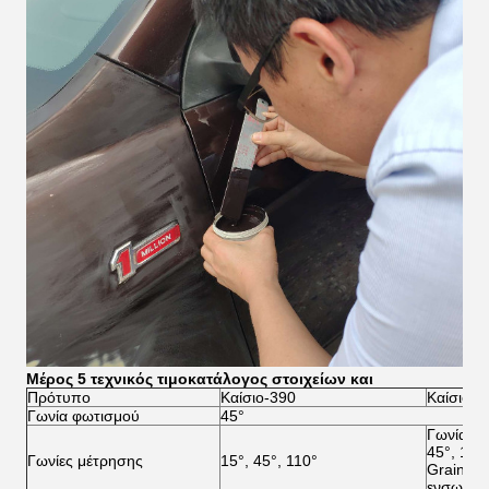
Μέρος 5 τεχνικός τιμοκατάλογος στοιχείων και
Πρότυπο
Καίσιο-390
Καίσιο-3
Γωνία φωτισμού
45°
Γωνία μέ
45°, 110
Γωνίες μέτρησης
15°, 45°, 110°
Grainine
ενσωμάτ