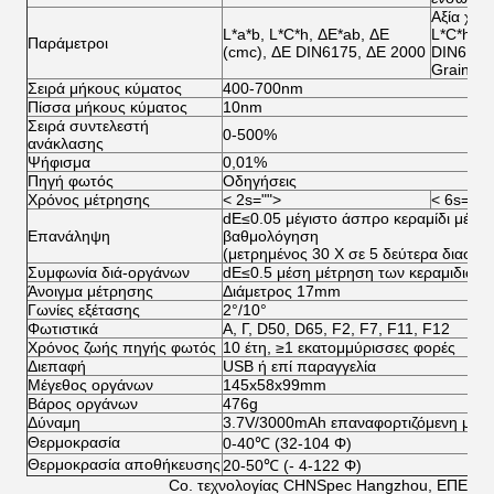
Αξία χρω
L*a*b, L*C*h, ΔE*ab, ΔE
L*C*h, Δ
Παράμετροι
(cmc), ΔE DIN6175, ΔE 2000
DIN6175
Grainine
Σειρά μήκους κύματος
400-700nm
Πίσσα μήκους κύματος
10nm
Σειρά συντελεστή
0-500%
ανάκλασης
Ψήφισμα
0,01%
Πηγή φωτός
Οδηγήσεις
Χρόνος μέτρησης
< 2s="">
< 6s="">
dE≤0.05 μέγιστο άσπρο κεραμίδι μέτρο
Επανάληψη
βαθμολόγηση
(μετρημένος 30 Χ σε 5 δεύτερα διαστή
Συμφωνία διά-οργάνων
dE≤0.5 μέση μέτρηση των κεραμιδιών 
Άνοιγμα μέτρησης
Διάμετρος 17mm
Γωνίες εξέτασης
2°/10°
Φωτιστικά
Α, Γ, D50, D65, F2, F7, F11, F12
Χρόνος ζωής πηγής φωτός
10 έτη, ≥1 εκατομμύρισσες φορές
Διεπαφή
USB ή επί παραγγελία
Μέγεθος οργάνων
145x58x99mm
Βάρος οργάνων
476g
Δύναμη
3.7V/3000mAh επαναφορτιζόμενη μπατ
Θερμοκρασία
0-40℃ (32-104 Φ)
Θερμοκρασία αποθήκευσης
20-50℃ (- 4-122 Φ)
Co. τεχνολογίας CHNSpec Hangzhou, ΕΠΕ