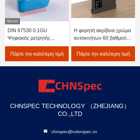
Βίντεο
Β
DIN 67530 0.1GU
Η φορητή ακρίβεια χρώμα
Ο
Ψηφιακός μετρητής
αυτοκινήτων 60 βαθμού
γυαλάδας 0.2%GU
σχολιάζει το μετρητή 1
σ
Repeatability Compact
επίδειξη GU
α
Πάρτε την καλύτερη τιμή
Πάρτε την καλύτερη τιμή
Structure
CHNSPEC TECHNOLOGY （ZHEJIANG）
CO.,LTD
chnspec@colorspec.cn