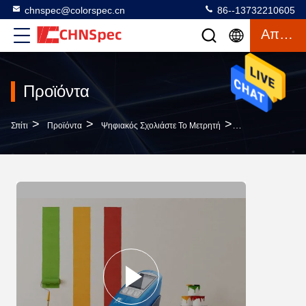
chnspec@colorspec.cn
86--13732210605
Απόσπασμα
Προϊόντα
>
>
>
Σπίτι
Προϊόντα
Ψηφιακός Σχολιάστε Το Μετρητή
Το Ελαφρύ Σημείο