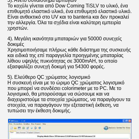
3). Άνετο συναίσθημα αρπαγών
Το κοχύλι γίνεται από Dow Corning TiSLV το υλικό, ένα
επιθυμητό ελαστικό υλικό, ένα επιθυμητό ελαστικό υλικό.
Είναι ανθεκτικό στο UV και το banteria και δεν προκαλεί
την αλλεργία. Όλα τα σχέδια είναι καλύτερη εμπειρία
χρηστών.
4). Μεγάλη ικανότητα μπαταριών για 50000 συνεχείς
δοκιμές
Χρησιμοποιήσαμε πλήρως κάθε διάστημα της συσκευής
και ειδικά της επί παραγγελία προηγμένης μπαταρίας
λίθιου υψηλής πυκνότητας σε 3000mAH, το οποίο
εξασφαλίζει συνεχή δοκιμή για 54300 φορές.
5). Ελεύθερο QC χρώματος λογισμικό
Η συσκευή είναι με το ώριμο QC χρώματος λογισμικό
που μπορεί να συνδέσει colorimeter με το PC. Με το
λογισμικό, θα μπορούσαμε να σώσουμε και να
διαχειριστούμε τα στοιχεία χρώματος, να παραγάγουν τα
στοιχεία, να παραγάγουν την εξεταστική έκθεση, να
τυπώσει την έκθεση δοκιμής.