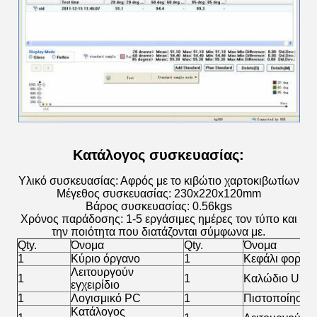
Κατάλογος συσκευασίας:
Υλικό συσκευασίας: Αφρός με το κιβώτιο χαρτοκιβωτίων
Μέγεθος συσκευασίας: 230x220x120mm
Βάρος συσκευασίας: 0.56kgs
Χρόνος παράδοσης: 1-5 εργάσιμες ημέρες τον τύπο και
την ποιότητα που διατάζονται σύμφωνα με.
Qty.
Όνομα
Qty.
Όνομα
1
Κύριο όργανο
1
Κεφάλι φορτισ
Λειτουργούν
1
1
Καλώδιο USB
εγχειρίδιο
1
Λογισμικό PC
1
Πιστοποίηση 
Κατάλογος