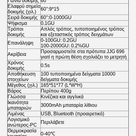
Γωνία δοκιμής
60°
Ελαφρύ σημείο
60°:9*15
δοκιμής (χιλ.)
Σειρά δοκιμής
60°:0-1000GU
Ψήφισμα
0.1GU
Τρόποι
Απλός τρόπος, τυποποιημένος τρόπος
δοκιμής
και εξεταστικός τρόπος δειγμάτων
0-100GU: 0.2GU
Επανάληψη
100-2000GU: 0.2%GU
Προσαρμοστείτε στα πρότυπα JJG 696
Ακρίβεια
γιατί η πρώτη θέση σχολιάζει το μετρητή
Χρόνος
0.5s
δοκιμής
Αποθήκευση
100 τυποποιημένα δείγματα 10000
στοιχείων
δείγματα δοκιμής
Μέγεθος (χιλ.)
165*51*77 (L*W*H)
Βάρος
Περίπου 400g
Γλώσσα
Κινέζικα και αγγλικά
Ικανότητα
3000mAh μπαταρία λίθιου
μπαταριών
Λιμένας
USB, Bluetooth (προαιρετικό)
Λογισμικό
Περιλάβετε
ανώτερος-PC
Θερμοκρασία
0-40℃