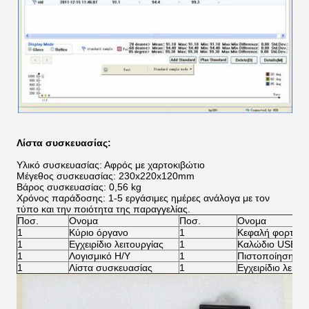
Λίστα συσκευασίας:
Υλικό συσκευασίας: Αφρός με χαρτοκιβώτιο
Μέγεθος συσκευασίας: 230x220x120mm
Βάρος συσκευασίας: 0,56 kg
Χρόνος παράδοσης: 1-5 εργάσιμες ημέρες ανάλογα με τον
τύπο και την ποιότητα της παραγγελίας.
Ποσ.
Ονομα
Ποσ.
Ονομα
1
Κύριο όργανο
1
Κεφαλή φορτιστ
1
Εγχειρίδιο λειτουργίας
1
Καλώδιο USB
1
Λογισμικό Η/Υ
1
Πιστοποίηση ε
1
Λίστα συσκευασίας
1
Εγχειρίδιο λειτο