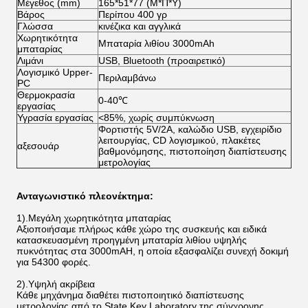
Μέγεθος (mm)
165*51*77 (Μ*Π*Υ)
Βάρος
Περίπου 400 γρ
Γλώσσα
κινέζικα και αγγλικά
Χωρητικότητα
Μπαταρία λιθίου 3000mAh
μπαταρίας
Λιμάνι
USB, Bluetooth (προαιρετικό)
Λογισμικό Upper-
Περιλαμβάνω
PC
Θερμοκρασία
0-40℃
εργασίας
Υγρασία εργασίας
<85%, χωρίς συμπύκνωση
Φορτιστής 5V/2A, καλώδιο USB, εγχειρίδιο
λειτουργίας, CD λογισμικού, πλακέτες
αξεσουάρ
βαθμονόμησης, πιστοποίηση διαπίστευσης
μετρολογίας
Ανταγωνιστικό πλεονέκτημα:
1).Μεγάλη χωρητικότητα μπαταρίας
Αξιοποιήσαμε πλήρως κάθε χώρο της συσκευής και ειδικά
κατασκευασμένη προηγμένη μπαταρία λιθίου υψηλής
πυκνότητας στα 3000mAH, η οποία εξασφαλίζει συνεχή δοκιμή
για 54300 φορές.
2).Υψηλή ακρίβεια
Κάθε μηχάνημα διαθέτει πιστοποιητικό διαπίστευσης
μετρολογίας από το State Key Laboratory της σύγχρονης