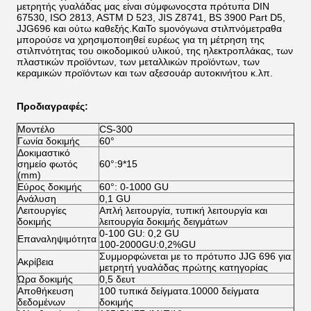
μετρητής γυαλάδας μας είναι σύμφωνος
στα πρότυπα DIN
67530, ISO 2813, ASTM D 523, JIS Z8741, BS 3900 Part D5,
JJG696 και ούτω καθεξής.Και
Το s
μονόγωνα στιλπνόμετρα
θα
μπορούσε να χρησιμοποιηθεί ευρέως για τη μέτρηση της
στιλπνότητας του οικοδομικού υλικού, της ηλεκτροπλάκας, των
πλαστικών προϊόντων, των μεταλλικών προϊόντων, των
κεραμικών προϊόντων και των αξεσουάρ αυτοκινήτου κ.λπ.
Προδιαγραφές:
Μοντέλο
CS-300
Γωνία δοκιμής
60°
Δοκιμαστικό
σημείο φωτός
60°:9*15
(mm)
Εύρος δοκιμής
60°: 0-1000 GU
Ανάλυση
0,1 GU
Λειτουργίες
Απλή λειτουργία, τυπική λειτουργία και
δοκιμής
λειτουργία δοκιμής δειγμάτων
0-100 GU: 0,2 GU
Επαναληψιμότητα
100-2000GU:0,2%GU
Συμμορφώνεται με το πρότυπο JJG 696 για
Ακρίβεια
μετρητή γυαλάδας πρώτης κατηγορίας
Ώρα δοκιμής
0,5 δευτ
Αποθήκευση
100 τυπικά δείγματα.10000 δείγματα
δεδομένων
δοκιμής