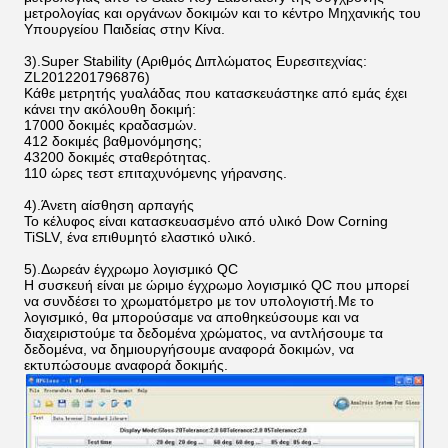
μετρολογίας και οργάνων δοκιμών και το κέντρο Μηχανικής του
Υπουργείου Παιδείας στην Κίνα.
3).Super Stability (Αριθμός Διπλώματος Ευρεσιτεχνίας:
ZL2012201796876)
Κάθε μετρητής γυαλάδας που κατασκευάστηκε από εμάς έχει
κάνει την ακόλουθη δοκιμή:
17000 δοκιμές κραδασμών.
412 δοκιμές βαθμονόμησης;
43200 δοκιμές σταθερότητας.
110 ώρες τεστ επιταχυνόμενης γήρανσης.
4).Άνετη αίσθηση αρπαγής
Το κέλυφος είναι κατασκευασμένο από υλικό Dow Corning
TiSLV, ένα επιθυμητό ελαστικό υλικό.
5).Δωρεάν έγχρωμο λογισμικό QC
Η συσκευή είναι με ώριμο έγχρωμο λογισμικό QC που μπορεί
να συνδέσει το χρωματόμετρο με τον υπολογιστή.Με το
λογισμικό, θα μπορούσαμε να αποθηκεύσουμε και να
διαχειριστούμε τα δεδομένα χρώματος, να αντλήσουμε τα
δεδομένα, να δημιουργήσουμε αναφορά δοκιμών, να
εκτυπώσουμε αναφορά δοκιμής.