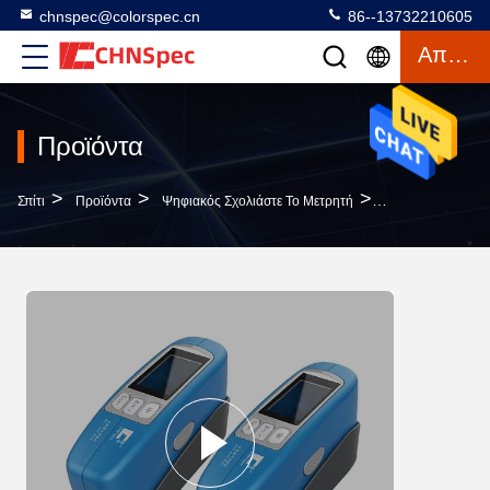
chnspec@colorspec.cn
86--13732210605
Απόσπασμα
Προϊόντα
>
>
>
Σπίτι
Προϊόντα
Ψηφιακός Σχολιάστε Το Μετρητή
Φορητός Μετρητή