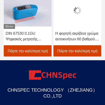
Βίντεο
DIN 67530 0.1GU
Η φορητή ακρίβεια χρώμα
Ψηφιακός μετρητής
αυτοκινήτων 60 βαθμού
γυαλάδας 0.2%GU
σχολιάζει το μετρητή 1
Repeatability Compact
επίδειξη GU
Πάρτε την καλύτερη τιμή
Πάρτε την καλύτερη τιμή
Structure
CHNSPEC TECHNOLOGY （ZHEJIANG）
CO.,LTD