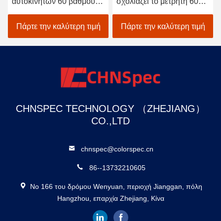
αυτοκινήτων 60 βαθμού
σχολιάζει το μετρητή 60
σχολιάζει το μετρητή 1
βαθμός 0 - σειρά 5V
επίδειξη GU
δοκιμής 1000GU/
Πάρτε την καλύτερη τιμή
Πάρτε την καλύτερη τιμή
φορτιστής 2A
CHNSPEC TECHNOLOGY （ZHEJIANG）
CO.,LTD
chnspec@colorspec.cn
86--13732210605
Νο 166 του δρόμου Wenyuan, περιοχή Jianggan, πόλη
Hangzhou, επαρχία Zhejiang, Κίνα