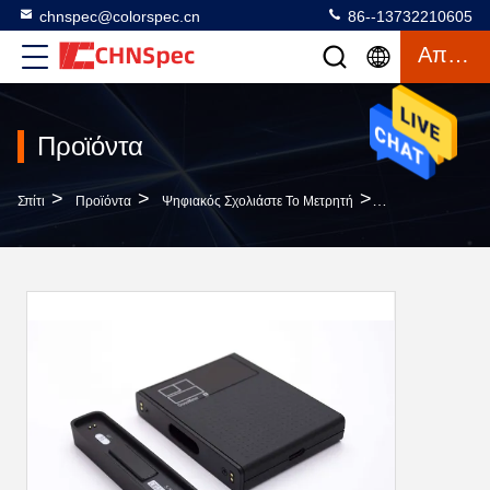
chnspec@colorspec.cn
86--13732210605
Απόσπασμα
Προϊόντα
>
>
>
Σπίτι
Προϊόντα
Ψηφιακός Σχολιάστε Το Μετρητή
Το Φορητό Χρώμα