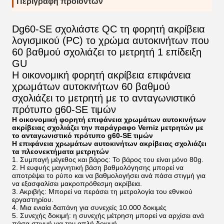
Περιγραφή προϊόντων
Dg60-SE σχολιάστε QC τη φορητή ακρίβεια
λογισμικού (PC) το χρώμα αυτοκινήτων που
60 βαθμού σχολιάζει το μετρητή 1 επίδειξη
GU
Η οικονομική φορητή ακρίβεια επιφάνεια
χρωμάτων αυτοκινήτων 60 βαθμού
σχολιάζει το μετρητή με το ανταγωνιστικό
πρότυπο g60-SE τιμών
Η οικονομική φορητή επιφάνεια χρωμάτων αυτοκινήτων
ακρίβειας σχολιάζει την παράγραφο Verniz μετρητών με
το ανταγωνιστικό πρότυπο g60-SE τιμών
Η επιφάνεια χρωμάτων αυτοκινήτων ακρίβειας σχολιάζει
τα πλεονεκτήματα μετρητών
1. Συμπαγή μέγεθος και βάρος: Το βάρος του είναι μόνο 80g.
2. Η ευφυής μαγνητική βάση βαθμολόγησης μπορεί να
αποτρέψει το ρύπο και να βαθμολογήσει ανά πάσα στιγμή για
να εξασφαλίσει μακροπρόθεσμη ακρίβεια.
3. Ακριβής: Μπορεί να περάσει τη μετρολογία του εθνικού
εργαστηρίου.
4. Μια ενιαία δαπάνη για συνεχείς 10.000 δοκιμές
5. Συνεχής δοκιμή: η συνεχής μέτρηση μπορεί να αρχίσει ανά
πάσα στιγμή για την απλή δοκιμή