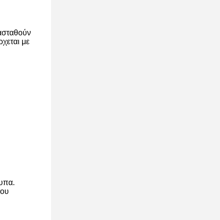
τασταθούν
χεται με
υπα.
του