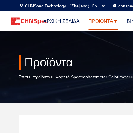
CHNSpec Technology （Zhejiang）Co.,Ltd
chnspe
ΑΡΧΙΚΉ ΣΕΛΊΔΑ
ΠΡΟΪΌΝΤΑ
ΒΊ
Προϊόντα
Σπίτι
>
προϊόντα
>
Φορητό Spectrophotometer Colorimeter