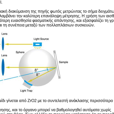
Ι.
γειακή διακύμανση της πηγής φωτός μετρώντας το σήμα δειγμάτω
ι λαμβάνει την καλύτερη επανάληψη μέτρησης. Η χρήση των αι
ότερη ευαισθησία φασματικής απάντησης, και εξασφαλίζει τη γ
 και τη συνέπεια μεταξύ των πολλαπλάσιων συσκευών.
ίδι γίνεται από ZrO2 με το συντελεστή ανάκλασης περισσότερο
γησης, και το όργανο μπορεί να βαθμολογηθεί αυτόματα χωρίς