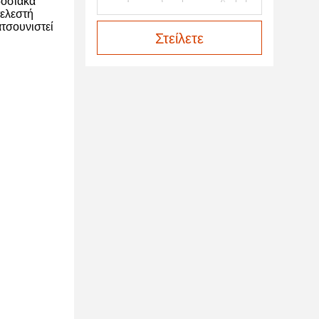
δοσιακά
τελεστή
τσουνιστεί
Στείλετε