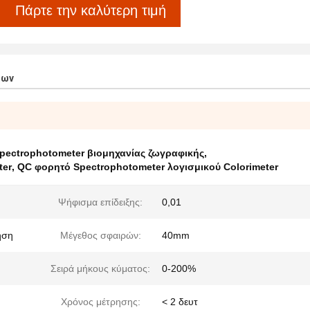
Πάρτε την καλύτερη τιμή
των
ectrophotometer βιομηχανίας ζωγραφικής
,
ter
,
QC φορητό Spectrophotometer λογισμικού Colorimeter
Ψήφισμα επίδειξης:
0,01
ηση
Μέγεθος σφαιρών:
40mm
Σειρά μήκους κύματος:
0-200%
Χρόνος μέτρησης:
< 2 δευτ