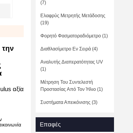
(7)
Ελαφρύς Μετρητής Μετάδοσης
(19)
Φορητό Φασματοραδιόμετρο
(1)
 την
Διαθλασίμετρο Εν Σειρά
(4)
Αναλυτής Διαπερατότητας UV
ς
(1)
α
Μέτρηση Του Συντελεστή
ulus αξία
Προστασίας Από Τον Ήλιο
(1)
Συστήματα Απεικόνισης
(3)
ν
Επαφές
πικοινωνία