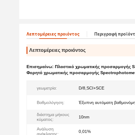
Λεπτομέρειες προιόντος
Περιγραφή προϊόν
Λεπτομέρειες προιόντος
Επισημαίνω:
Πλαστικό χρωματικής προσαρμογής Sp
Φορητό χρωματικής προσαρμογής Spectrophotome
γεωμετρία:
D/8,SCI+SCE
Βαθμολόγηση:
Έξυπνη αυτόματη βαθμονόμ
διάστημα μήκους
10nm
κύματος:
Ανάλυση
0,01%
ανάκλασης: