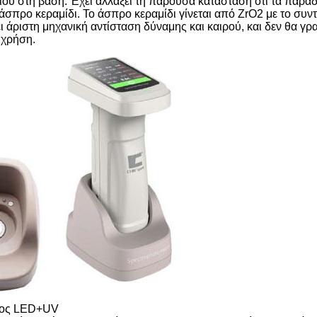
ού στη βάση. Έχει αλλάξει τη παρούσα κατάσταση ότι τα παρα
άσπρο κεραμίδι. Το άσπρο κεραμίδι γίνεται από ZrO2 με το συν
άριστη μηχανική αντίσταση δύναμης και καιρού, και δεν θα γρα
 χρήση.
ατος LED+UV