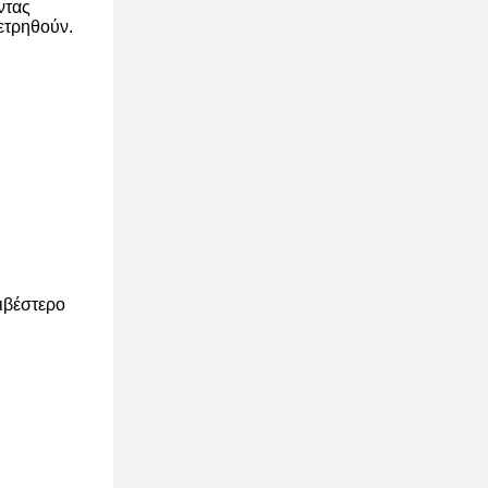
ντας
ετρηθούν.
ριβέστερο