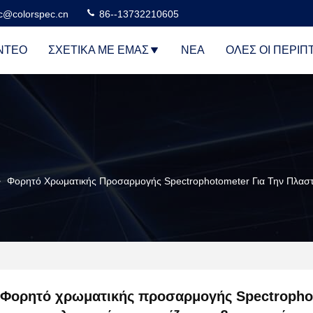
c@colorspec.cn
86--13732210605
ΝΤΕΟ
ΣΧΕΤΙΚΆ ΜΕ ΕΜΆΣ
ΝΈΑ
ΌΛΕΣ ΟΙ ΠΕΡΙΠ
>
Φορητό Χρωματικής Προσαρμογής Spectrophotometer Για Την Πλαστι
Φορητό χρωματικής προσαρμογής Spectropho