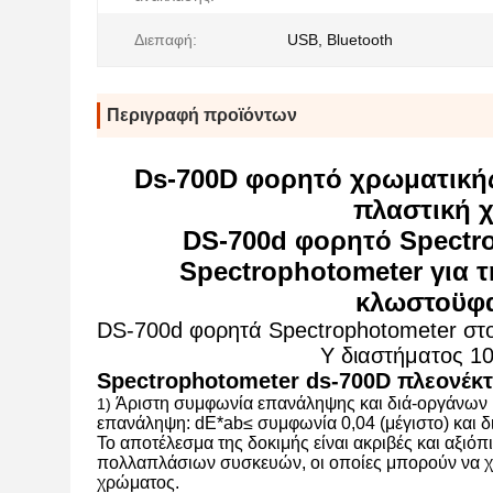
Διεπαφή:
USB, Bluetooth
Περιγραφή προϊόντων
Ds-700D φορητό χρωματικής
πλαστική 
DS-700d φορητό Spectr
Spectrophotometer για 
κλωστοϋφα
DS-700d φορητά Spectrophotometer στοι
Υ διαστήματος 1
Spectrophotometer ds-700D πλεονέκ
Άριστη συμφωνία επανάληψης και διά-οργάνων
1)
επανάληψη: dE*ab≤ συμφωνία 0,04 (μέγιστο) και δ
Το αποτέλεσμα της δοκιμής είναι ακριβές και αξιόπ
πολλαπλάσιων συσκευών, οι οποίες μπορούν να χ
χρώματος.