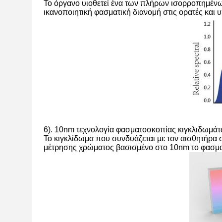
Το όργανο υιοθετεί ένα των πλήρων ισορροπημένω
ικανοποιητική φασματική διανομή στις ορατές και 
6). 10nm τεχνολογία φασματοσκοπίας κιγκλιδωμά
Το κιγκλίδωμα που συνδυάζεται με τον αισθητήρα σ
μέτρησης χρώματος βασισμένο στο 10nm το φασμα