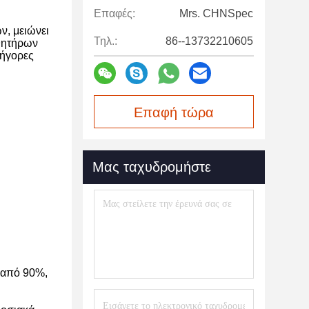
Επαφές:
Mrs. CHNSpec
ν, μειώνει
Τηλ.:
86--13732210605
σθητήρων
ρήγορες
Επαφή τώρα
Μας ταχυδρομήστε
 από 90%,