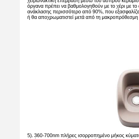
χειρωνακτική επέμβαση μέσω του άσπρου κεραμιδι
όργανα πρέπει να βαθμολογηθούν με το χέρι με το 
ανάκλασης περισσότερο από 90%, που εξασφαλίζει 
ή θα αποχρωματιστεί μετά από τη μακροπρόθεσμη
5). 360-700nm πλήρες ισορροπημένο μήκος κύμ