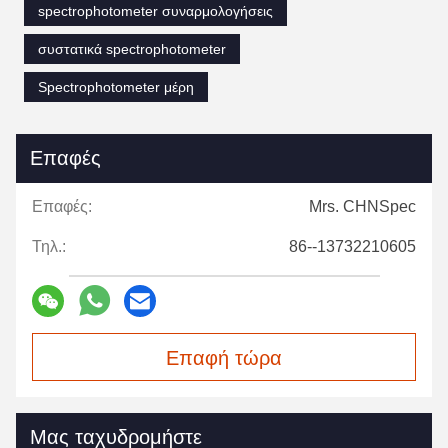
spectrophotometer συναρμολογήσεις
συστατικά spectrophotometer
Spectrophotometer μέρη
Επαφές
Επαφές:
Mrs. CHNSpec
Τηλ.:
86--13732210605
Επαφή τώρα
Μας ταχυδρομήστε