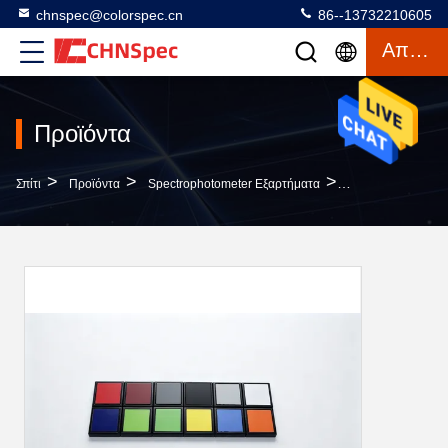
chnspec@colorspec.cn
86--13732210605
Απόσπασμα
Προϊόντα
>
>
>
Σπίτι
Προϊόντα
Spectrophotometer Εξαρτήματα
Τετράγωνα Χρώματ