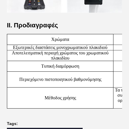
ΙΙ. Προδιαγραφές
Χρώματα
Εξωτερικές διαστάσεις μονοχρωματικού πλακιδιού
Αποτελεσματική περιοχή χρώματος του χρωματικού
πλακιδίου
12 
Τυπική διαμόρφωση
Βά
Περιεχόμενο πιστοποιητικού βαθμονόμησης
επα
Τα τυπ
συνδυ
Μέθοδος χρήσης
οργάν
Tags: