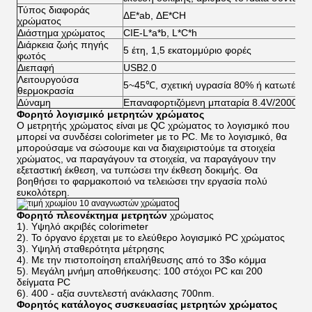
Τύπος διαφοράς
ΔE*ab, ΔE*CH
χρώματος
Διάστημα χρώματος
CIE-L*a*b, L*C*h
Διάρκεια ζωής πηγής
5 έτη, 1,5 εκατομμύριο φορές
φωτός
Διεπαφή
USB2.0
Λειτουργούσα
5~45℃, σχετική υγρασία 80% ή κατωτέρω 
θερμοκρασία
Δύναμη
Επαναφορτιζόμενη μπαταρία 8.4V/2000mA
Φορητό λογισμικό μετρητών χρώματος
Ο μετρητής χρώματος είναι με QC χρώματος το λογισμικό που
μπορεί να συνδέσει colorimeter με το PC. Με το λογισμικό, θα
μπορούσαμε να σώσουμε και να διαχειριστούμε τα στοιχεία
χρώματος, να παραγάγουν τα στοιχεία, να παραγάγουν την
εξεταστική έκθεση, να τυπώσει την έκθεση δοκιμής. Θα
βοηθήσει το φαρμακοποιό να τελειώσει την εργασία πολύ
ευκολότερη.
Φορητό πλεονέκτημα μετρητών
χρώματος
1). Υψηλό ακριβές colorimeter
2). Το όργανο έρχεται με το ελεύθερο λογισμικό PC χρώματος
3). Υψηλή σταθερότητα μέτρησης
4). Με την πιστοποίηση επαλήθευσης από το 3$ο κόμμα
5). Μεγάλη μνήμη αποθήκευσης: 100 στόχοι PC και 200
δείγματα PC
6). 400 - αξία συντελεστή ανάκλασης 700nm.
Φορητός
κατάλογος συσκευασίας
μετρητών χρώματος