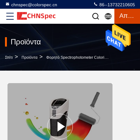
chnspec@colorspec.cn
86--13732210605
Απόσπασμα
Προϊόντα
>
>
>
Σπίτι
Προϊόντα
Φορητό Spectrophotometer Colorimeter
Εξοπλισμ