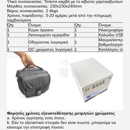
Υλικό συσκευασίας: Τσάντα καμβά με το κιβώτιο χαρτοκιβωτίων
Μέγεθος συσκευασίας: 230x230x240mm
Βάρος συσκευασίας: 2.4kgs
Χρόνος παράδοσης: 3-20 ημέρες μετά από την πληρωμή
λαμβανόμενη
Qty.
Όνομα
Qty.
Όνομα
1
Κύριο όργανο
1
Ηλεκτροφόρο κα
1
Λειτουργούν εγχειρίδιο
1
Καλώδιο USB
Μαύρα/άσπρα κε
1
Οδηγώντας λογισμικό
1
βαθμολόγησης
1
QC χρώματος λογισμικό
1
Κατάλογος συσκ
Φορητός χρόνος εξουσιοδότησης
μετρητών χρώματος
a. Χρόνος εγγύησης ενός έτους.
b. Εάν το εξεταστικό στοιχείο δεν είναι σωστό, μπορούμε να
κάνουμε την επιστροφή ποσού.