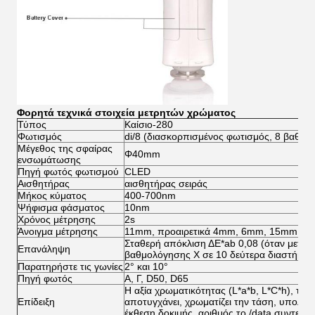
Φορητά τεχνικά στοιχεία μετρητών χρώματος
Τύπος
Καίσιο-280
Φωτισμός
di/8 (διασκορπισμένος φωτισμός, 8 βαθμός
Μέγεθος της σφαίρας
Φ40mm
ενσωμάτωσης
Πηγή φωτός φωτισμού
CLED
Αισθητήρας
αισθητήρας σειράς
Μήκος κύματος
400-700nm
Ψήφισμα φάσματος
10nm
Χρόνος μέτρησης
2s
Άνοιγμα μέτρησης
11mm, προαιρετικά 4mm, 6mm, 15mm
Σταθερή απόκλιση ΔE*ab 0,08 (όταν μετριέ
Επανάληψη
βαθμολόγησης Χ σε 10 δεύτερα διαστήματ
Παρατηρήστε τις γωνίες
2° και 10°
Πηγή φωτός
Α, Γ, D50, D65
Η αξία χρωματικότητας (L*a*b, L*C*h), του
Επίδειξη
αποτυγχάνει, χρωματίζει την τάση, υπολογί
έκθεση δοκιμής, αριθμός το /data συντελ