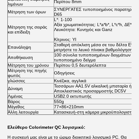
Περίπου 8mm
λιμένων
ΣΥΝΕΡΓΆΤΕΣ τυποποιημένος παρατηρητή
Μέτρηση των όρων
D65
L*: 1-100
Αξία χρωματικότητας: L*a*b*, L*c*h, ΔE*ab,
Μέτρηση της σειράς
Λευκότητα: Κυνηγός και Ganz
και επίδειξη
Κίτρινος: YI
Σταθερή απόκλιση μέσα σε του δέλτα E*ab*
Επανάληψη
μετρήστε το λευκό πίνακα βαθμολόγησης 80
100 σύνολα τυποποιημένων δειγμάτων μέχ
Αποθήκευση
τυποποιημένο δείγμα
Μέτρηση του χρόνου
Περίπου 0,5 δευτερόλεπτα
Μέτρηση της πηγής
Οδηγήσεις
φωτός
γλώσσες
Κινέζικα, αγγλικά
Τεσσάρων AA1.5V αλκαλική μπαταρία ή υδρί
Δύναμη
Αποκλειστικός προσαρμοστής DC5V
Λιμένας
USB2.0 εκτυπωτής
Βάρος
550g
Μέγεθος
77×86×210mm
Άλλη λειτουργία
Κατασκευή-στη κάμερα μικροϋπολογιστών
Ελεύθερο Colorimeter QC λογισμικό:
Η συσκευή μας είναι με το ώριμο διοικητικό λογισμικό PC. Θα