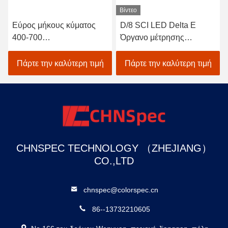
Βίντεο
Εύρος μήκους κύματος
D/8 SCI LED Delta E
400-700
Όργανο μέτρησης
Φασματοφωτόμετρο
χρώματος Auto
διαπερατότητας πάγκου
Calibration Colormeter
Πάρτε την καλύτερη τιμή
Πάρτε την καλύτερη τιμή
για μέτρηση χρώματος με
Precision Colormeter
λογισμικό
CHNSPEC TECHNOLOGY （ZHEJIANG）
CO.,LTD
chnspec@colorspec.cn
86--13732210605