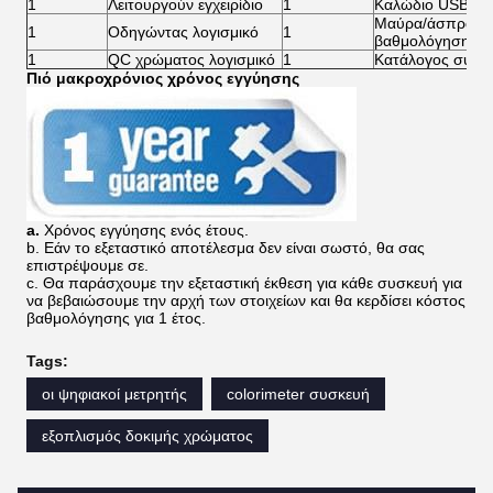
1
Λειτουργούν εγχειρίδιο
1
Καλώδιο USB
Μαύρα/άσπρα κε
1
Οδηγώντας λογισμικό
1
βαθμολόγησης
1
QC χρώματος λογισμικό
1
Κατάλογος συσκ
Πιό μακροχρόνιος χρόνος εγγύησης
a.
Χρόνος εγγύησης ενός έτους.
b. Εάν το εξεταστικό αποτέλεσμα δεν είναι σωστό, θα σας
επιστρέψουμε σε.
c. Θα παράσχουμε την εξεταστική έκθεση για κάθε συσκευή για
να βεβαιώσουμε την αρχή των στοιχείων και θα κερδίσει κόστος
βαθμολόγησης για 1 έτος.
Tags:
οι ψηφιακοί μετρητής
colorimeter συσκευή
εξοπλισμός δοκιμής χρώματος