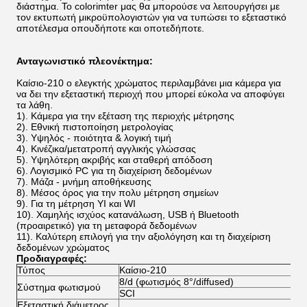
διάστημα. Το colorimter μας θα μπορούσε να λειτουργήσει με
τον εκτυπωτή μικροϋπολογιστών για να τυπώσει το εξεταστικό
αποτέλεσμα οπουδήποτε και οποτεδήποτε.
Ανταγωνιστικό πλεονέκτημα:
Καίσιο-210 ο ελεγκτής χρώματος περιλαμβάνει μια κάμερα για
να δει την εξεταστική περιοχή που μπορεί εύκολα να αποφύγει
τα λάθη.
1).
Κάμερα για την εξέταση της περιοχής μέτρησης
2). Εθνική πιστοποίηση μετρολογίας
3). Υψηλός - ποιότητα & λογική τιμή
4). Κινέζικα/μετατροπή αγγλικής γλώσσας
5). Υψηλότερη ακριβής και σταθερή απόδοση
6). Λογισμικό PC για τη διαχείριση δεδομένων
7). Μάζα - μνήμη αποθήκευσης
8). Μέσος όρος για την πολυ μέτρηση σημείων
9). Για τη μέτρηση YI και WI
10). Χαμηλής ισχύος κατανάλωση, USB ή Bluetooth
(προαιρετικό) για τη μεταφορά δεδομένων
11). Καλύτερη επιλογή για την αξιολόγηση και τη διαχείριση
δεδομένων χρώματος
Προδιαγραφές:
Τύπος
Καίσιο-210
8/d (φωτισμός 8°/diffused)
Σύστημα φωτισμού
SCI
Εξεταστική διάμετρος