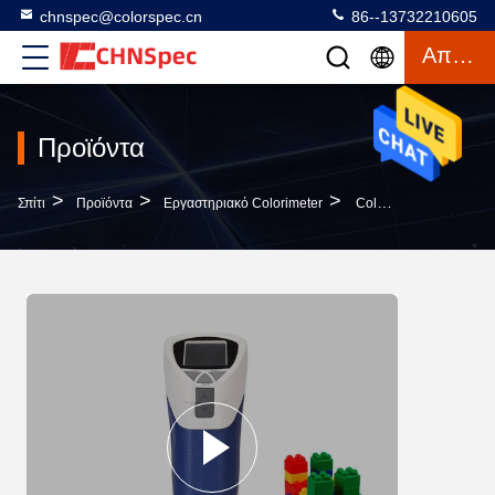
chnspec@colorspec.cn
86--13732210605
Απόσπασμα
Προϊόντα
>
>
>
Σπίτι
Προϊόντα
Εργαστηριακό Colorimeter
Colorimeter Οξειδίων Ηλεκτρολυτικής Επιμετάλλωσης Εργαστηριακό Πηγή Φωτός Μέτρησης Των Οδηγήσεων