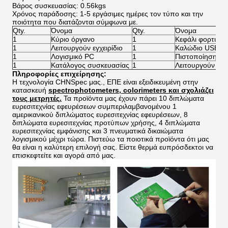
Βάρος συσκευασίας: 0.56kgs
Χρόνος παράδοσης: 1-5 εργάσιμες ημέρες τον τύπο και την
ποιότητα που διατάζονται σύμφωνα με.
Qty.
Όνομα
Qty.
Όνομα
1
Κύριο όργανο
1
Κεφάλι φορτιστ
1
Λειτουργούν εγχειρίδιο
1
Καλώδιο USB
1
Λογισμικό PC
1
Πιστοποίηση ε
1
Κατάλογος συσκευασίας
1
Λειτουργούν εγχε
Πληροφορίες επιχείρησης:
Η τεχνολογία CHNSpec μας., ΕΠΕ είναι εξειδικευμένη στην
κατασκευή
spectrophotometers, colorimeters και σχολιάζει
τους μετρητές.
Τα προϊόντα μας έχουν πάρει 10 διπλώματα
ευρεσιτεχνίας εφευρέσεων συμπεριλαμβανομένου 1
αμερικανικού διπλώματος ευρεσιτεχνίας εφευρέσεων, 8
διπλώματα ευρεσιτεχνίας προτύπων χρήσης, 4 διπλώματα
ευρεσιτεχνίας εμφάνισης και 3 πνευματικά δικαιώματα
λογισμικού μέχρι τώρα. Πιστεύω τα ποιοτικά προϊόντα ότι μας
θα είναι η καλύτερη επιλογή σας. Είστε θερμά ευπρόσδεκτοι να
επισκεφτείτε και αγορά από μας.