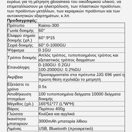
ευρέως για τη μέτρηση glossiness του οικοδομικού υλικού, να
επιμεταλλώσουν με ηλεκτρόλυση, των πλαστικών προϊόντων,
των προϊόντων μετάλλων, των κεραμικών προϊόντων και των
αυτοκινητικών εξαρτημάτων, κ.λπ.
Προδιαγραφές:
Πρότυπο
Καίσιο-300
Γωνία δοκιμής
60°
Ελαφρύ σημείο
60°:9*15
δοκιμής (χιλ.)
Σειρά δοκιμής
60°:0-1000GU
Ψήφισμα
0.1GU
Απλός τρόπος, τυποποιημένος τρόπος και
Τρόποι δοκιμής
εξεταστικός τρόπος δειγμάτων
0-100GU: 0.2GU
Επανάληψη
100-2000GU: 0.2%GU
Προσαρμοστείτε στα πρότυπα JJG 696 γιατί η
Ακρίβεια
πρώτη θέση σχολιάζει το μετρητή
Εξετάστε το
0.5s
χρόνο
Αποθήκευση
100 τυποποιημένα δείγματα 10000 δείγματα
στοιχείων
δοκιμής
Μέγεθος (χιλ.)
165*51*77 (L*W*H)
Βάρος
Περίπου 400g
Γλώσσα
Κινέζικα και αγγλικά
Ικανότητα
3000mAh μπαταρία λίθιου
μπαταριών
Λιμένας
USB, Bluetooth (προαιρετικό)