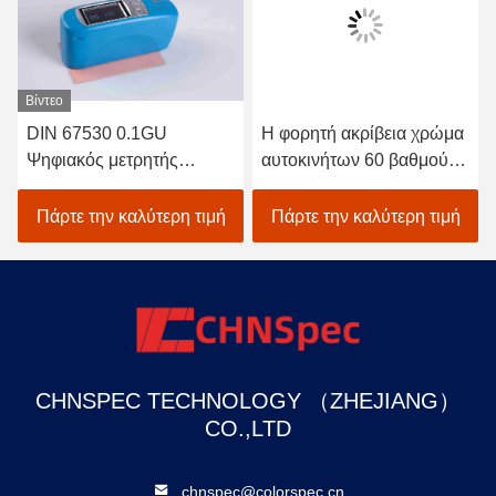
Βίντεο
DIN 67530 0.1GU
Η φορητή ακρίβεια χρώμα
Ψηφιακός μετρητής
αυτοκινήτων 60 βαθμού
γυαλάδας 0.2%GU
σχολιάζει το μετρητή 1
Repeatability Compact
επίδειξη GU
Πάρτε την καλύτερη τιμή
Πάρτε την καλύτερη τιμή
Structure
CHNSPEC TECHNOLOGY （ZHEJIANG）
CO.,LTD
chnspec@colorspec.cn