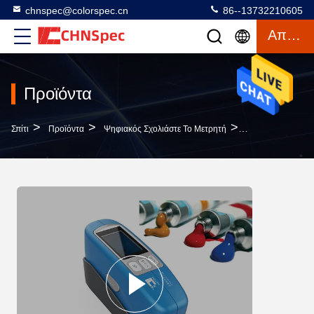
chnspec@colorspec.cn
86--13732210605
Απόσπασμα
Προϊόντα
>
>
>
Σπίτι
Προϊόντα
Ψηφιακός Σχολιάστε Το Μετρητή
60° Η Γωνία Δοκι