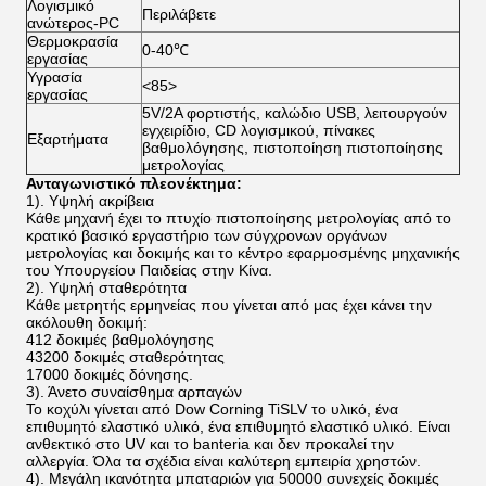
Λογισμικό
Περιλάβετε
ανώτερος-PC
Θερμοκρασία
0-40℃
εργασίας
Υγρασία
<85>
εργασίας
5V/2A φορτιστής, καλώδιο USB, λειτουργούν
εγχειρίδιο, CD λογισμικού, πίνακες
Εξαρτήματα
βαθμολόγησης, πιστοποίηση πιστοποίησης
μετρολογίας
Ανταγωνιστικό πλεονέκτημα:
1). Υψηλή ακρίβεια
Κάθε μηχανή έχει το πτυχίο πιστοποίησης μετρολογίας από το
κρατικό βασικό εργαστήριο των σύγχρονων οργάνων
μετρολογίας και δοκιμής και το κέντρο εφαρμοσμένης μηχανικής
του Υπουργείου Παιδείας στην Κίνα.
2). Υψηλή σταθερότητα
Κάθε μετρητής ερμηνείας που γίνεται από μας έχει κάνει την
ακόλουθη δοκιμή:
412 δοκιμές βαθμολόγησης
43200 δοκιμές σταθερότητας
17000 δοκιμές δόνησης.
3). Άνετο συναίσθημα αρπαγών
Το κοχύλι γίνεται από Dow Corning TiSLV το υλικό, ένα
επιθυμητό ελαστικό υλικό, ένα επιθυμητό ελαστικό υλικό. Είναι
ανθεκτικό στο UV και το banteria και δεν προκαλεί την
αλλεργία. Όλα τα σχέδια είναι καλύτερη εμπειρία χρηστών.
4). Μεγάλη ικανότητα μπαταριών για 50000 συνεχείς δοκιμές