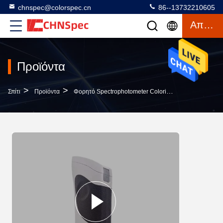
chnspec@colorspec.cn
86--13732210605
Απόσπασμα
Προϊόντα
>
>
>
Σπίτι
Προϊόντα
Φορητό Spectrophotometer Colorimeter
Αξιόπιστ