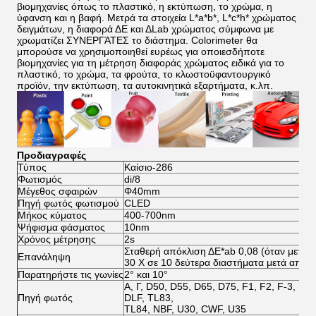
βιομηχανίες όπως το πλαστικό, η εκτύπωση, το χρώμα, η
ύφανση και η βαφή. Μετρά τα στοιχεία L*a*b*, L*c*h* χρώματος
δειγμάτων, η διαφορά ΔE και ΔLab χρώματος σύμφωνα με
χρωματίζει ΣΥΝΕΡΓΆΤΕΣ το διάστημα. Colorimeter θα
μπορούσε να χρησιμοποιηθεί ευρέως για οποιεσδήποτε
βιομηχανίες για τη μέτρηση διαφοράς χρώματος ειδικά για το
πλαστικό, το χρώμα, τα φρούτα, το κλωστοϋφαντουργικό
προϊόν, την εκτύπωση, τα αυτοκινητικά εξαρτήματα, κ.λπ.
Προδιαγραφές
Τύπος
Καίσιο-286
Φωτισμός
di/8
Μέγεθος σφαιρών
Φ40mm
Πηγή φωτός φωτισμού
CLED
Μήκος κύματος
400-700nm
Ψήφισμα φάσματος
10nm
Χρόνος μέτρησης
2s
Σταθερή απόκλιση ΔE*ab 0,08 (όταν μετρι
Επανάληψη
30 Χ σε 10 δεύτερα διαστήματα μετά από 
Παρατηρήστε τις γωνίες
2° και 10°
Α, Γ, D50, D55, D65, D75, F1, F2, F-3, F4,
Πηγή φωτός
DLF, TL83,
TL84, NBF, U30, CWF, U35