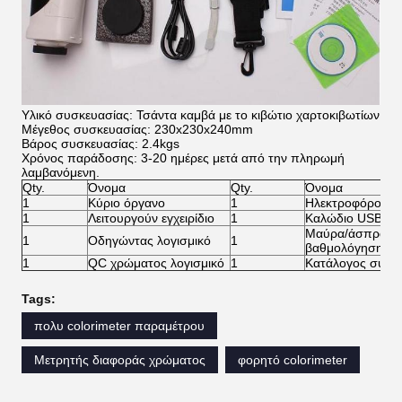
Υλικό συσκευασίας: Τσάντα καμβά με το κιβώτιο χαρτοκιβωτίων
Μέγεθος συσκευασίας: 230x230x240mm
Βάρος συσκευασίας: 2.4kgs
Χρόνος παράδοσης: 3-20 ημέρες μετά από την πληρωμή
λαμβανόμενη.
Qty.
Όνομα
Qty.
Όνομα
1
Κύριο όργανο
1
Ηλεκτροφόρο κα
1
Λειτουργούν εγχειρίδιο
1
Καλώδιο USB
Μαύρα/άσπρα κε
1
Οδηγώντας λογισμικό
1
βαθμολόγησης
1
QC χρώματος λογισμικό
1
Κατάλογος συσκ
Tags:
πολυ colorimeter παραμέτρου
Μετρητής διαφοράς χρώματος
φορητό colorimeter