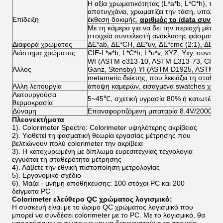
Η αξία χρωματικότητας (L*a*b, L*C*h), του
αποτυγχάνει, χρωματίζει την τάση, υπολογί
Επίδειξη
έκθεση δοκιμής,
αριθμός το /data συντε
Με τη κάμερα για να δει την περιοχή μέτρησ
στοιχεία συντελεστή ανάκλασης φάσματος
Διαφορά χρώματος
ΔE*ab, ΔE*CH, ΔE*uv, ΔE*cmc (2:1), ΔE*cm
Διάστημα χρώματος
CIE-L*a*b, L*C*h, L*u*v, XYZ, Yxy, συντελ
WI (ASTM e313-10, ASTM E313-73, CIE/IS
Άλλος
Ganz, Stensby) YI (ASTM D1925, ASTM E
metameric δείκτης, που λεκιάζει τη σταθε
Άλλη λειτουργία
άποψη καμερών, εισαγμένα swatches χρώ
Λειτουργούσα
5~45℃, σχετική υγρασία 80% ή κατωτέρω 
θερμοκρασία
Δύναμη
Επαναφορτιζόμενη μπαταρία 8.4V/2000mA
Πλεονεκτήματα
1). Colorimeter Spectro: Colorimeter υψηλότερης ακρίβειας
2). Υιοθετεί τη φασματική θεωρία εργασίας μέτρησης που
βελτιώνουν πολύ colorimeter την ακρίβεια
3). Η κατοχυρωμένη με δίπλωμα ευρεσιτεχνίας τεχνολογία
εγγυάται τη σταθερότητα μέτρησης
4). Λάβετε την εθνική πιστοποίηση μετρολογίας
5). Εργονομικό σχέδιο
6). Μάζα - μνήμη αποθήκευσης: 100 στόχοι PC και 200
δείγματα PC
Colorimeter ελεύθερο QC χρώματος λογισμικό:
Η συσκευή είναι με το ώριμο QC χρώματος λογισμικό που
μπορεί να συνδέσει colorimeter με το PC. Με το λογισμικό, θα