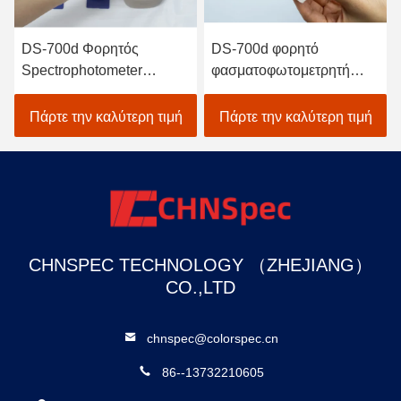
DS-700d Φορητός
DS-700d φορητό
Spectrophotometer
φασματοφωτομετρητή
Colorimeter ευφυής
χρωματιστή 30+
αυτόματος υψηλός
παραμέτρους μέτρησης
Πάρτε την καλύτερη τιμή
Πάρτε την καλύτερη τιμή
συντελεστής ανάκλασης
και 37 πηγές φωτός
βαθμολόγησης
αξιολόγησης
CHNSPEC TECHNOLOGY （ZHEJIANG）
CO.,LTD
chnspec@colorspec.cn
86--13732210605