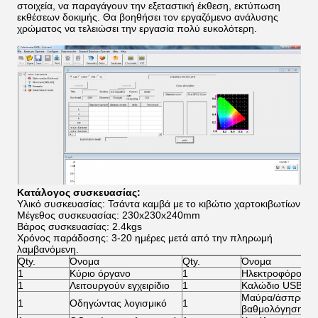
στοιχεία, να παραγάγουν την εξεταστική έκθεση, εκτύπωση
εκθέσεων δοκιμής. Θα βοηθήσει τον εργαζόμενο ανάλυσης
χρώματος να τελειώσει την εργασία πολύ ευκολότερη.
Κατάλογος συσκευασίας:
Υλικό συσκευασίας: Τσάντα καμβά με το κιβώτιο χαρτοκιβωτίων
Μέγεθος συσκευασίας: 230x230x240mm
Βάρος συσκευασίας: 2.4kgs
Χρόνος παράδοσης: 3-20 ημέρες μετά από την πληρωμή
λαμβανόμενη.
Qty.
Όνομα
Qty.
Όνομα
1
Κύριο όργανο
1
Ηλεκτροφόρο κα
1
Λειτουργούν εγχειρίδιο
1
Καλώδιο USB
Μαύρα/άσπρα κε
1
Οδηγώντας λογισμικό
1
βαθμολόγησης