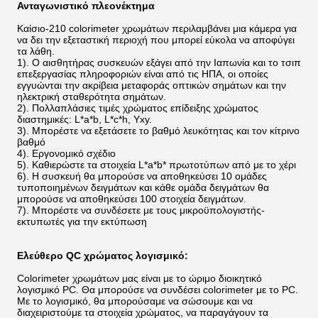
Ανταγωνιστικό πλεονέκτημα
Καίσιο-210 colorimeter χρωμάτων περιλαμβάνει μια κάμερα για
να δει την εξεταστική περιοχή που μπορεί εύκολα να αποφύγει
τα λάθη.
1). Ο αισθητήρας συσκευών εξάγει από την Ιαπωνία και το τσιπ
επεξεργασίας πληροφοριών είναι από τις ΗΠΑ, οι οποίες
εγγυώνται την ακρίβεια μεταφοράς οπτικών σημάτων και την
ηλεκτρική σταθερότητα σημάτων.
2). Πολλαπλάσιες τιμές χρώματος επίδειξης χρώματος
διαστημικές: L*a*b, L*c*h, Yxy.
3). Μπορέστε να εξετάσετε το βαθμό λευκότητας και τον κίτρινο
βαθμό
4). Εργονομικό σχέδιο
5). Καθιερώστε τα στοιχεία L*a*b* πρωτοτύπων από με το χέρι
6). Η συσκευή θα μπορούσε να αποθηκεύσει 10 ομάδες
τυποποιημένων δειγμάτων και κάθε ομάδα δειγμάτων θα
μπορούσε να αποθηκεύσει 100 στοιχεία δειγμάτων.
7). Μπορέστε να συνδέσετε με τους μικροϋπολογιστής-
εκτυπωτές για την εκτύπωση
Ελεύθερο QC χρώματος λογισμικό:
Colorimeter χρωμάτων μας είναι με το ώριμο διοικητικό
λογισμικό PC. Θα μπορούσε να συνδέσει colorimeter με το PC.
Με το λογισμικό, θα μπορούσαμε να σώσουμε και να
διαχειριστούμε τα στοιχεία χρώματος, να παραγάγουν τα