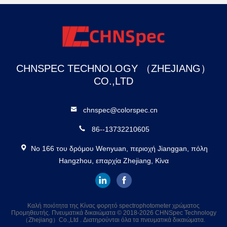
χρώματος χρωμάτων
CHNSPEC TECHNOLOGY （ZHEJIANG）
CO.,LTD
chnspec@colorspec.cn
86--13732210605
Νο 166 του δρόμου Wenyuan, περιοχή Jianggan, πόλη
Hangzhou, επαρχία Zhejiang, Κίνα
Καλή ποιότητα της Κίνας φορητό spectrophotometer χρώματος
Προμηθευτής. Πνευματικά δικαιώματα © 2018-2026 CHNSpec Technology
（Zhejiang）Co.,Ltd . Διατηρούνται όλα τα πνευματικά δικαιώματα.