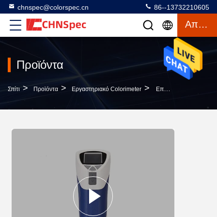
chnspec@colorspec.cn
86--13732210605
Απόσπασμα
Προϊόντα
>
>
>
Σπίτι
Προϊόντα
Εργαστηριακό Colorimeter
Επαγγελματικό Colorimeter Μετρητών Ανάλυσης Διαφοράς Μετρητών Χρώματος Εργαστηρίων Άποψης Καμερών