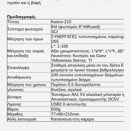
προϊόν και η βαφή.
Προδιαγραφές
Τύπος
Καίσιο-210
8/d (φωτισμός 8°/diffused)
Σύστημα φωτισμού
SCI
ΣΥΝΕΡΓΆΤΕΣ τυποποιημένος παρατηρητή
Μέτρηση των όρων
D65
L*: 1-100
Μέτρηση της σειράς
Αξία χρωματικότητας: L*a*b*, L*c*h, ΔE*ab,
και επίδειξη
Λευκότητα: Κυνηγός και Ganz
Yellowness δείκτης: YI
Σταθερή απόκλιση μέσα σε του δέλτα E*ab*
Επανάληψη
μετρήστε το λευκό πίνακα βαθμολόγησης 8
100 σύνολα τυποποιημένων δειγμάτων μέχ
Αποθήκευση
τυποποιημένο δείγμα
Μέτρηση του χρόνου
Περίπου 0,5 δευτερόλεπτα
γλώσσες
Κινέζικα, αγγλικά
Τεσσάρων AA1.5V αλκαλική μπαταρία ή υδρί
Δύναμη
Αποκλειστικός προσαρμοστής DC5V
Λιμένας
USB2.0 εκτυπωτής
Βάρος
550g
Μέγεθος
77×86×210mm
Άλλη λειτουργία
Κατασκευή-στη κάμερα