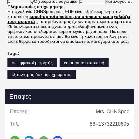
1
QC χρώματος λογισμικό
1
Κατάλογος συσκ
Πληροφορίες επιχείρησης:
Η τεχνολογία CHNSpec μας., ΕΠΕ είναι εξειδικευμένη στην
κατασκευή
spectrophotometers, colorimeters και σχολιάζει
τους μετρητές.
Τα προϊόντα μας έχουν πάρει περισσότερα από
26 διπλώματα ευρεσιτεχνίας συμπεριλαμβανομένου ενός
αμερικανικού διπλώματος ευρεσιτεχνίας μέχρι τώρα. Πιστεύω
τα ποιοτικά προϊόντα ότι μας θα είναι η καλύτερη επιλογή σας.
Είστε θερμά ευπρόσδεκτοι να επισκεφτείτε και αγορά από μας.
Tags:
οι ψηφιακοί μετρητής
colorimeter συσκευή
εξοπλισμός δοκιμής χρώματος
Επαφές
Επαφές:
Mrs. CHNSpec
Τηλ.:
86--13732210605