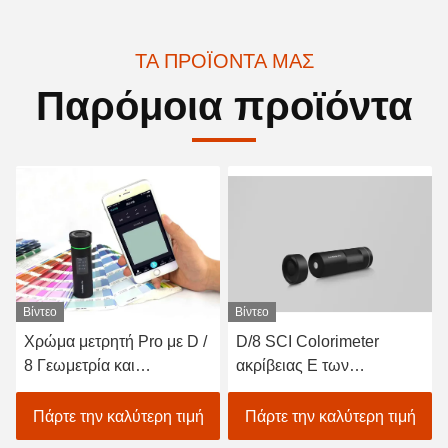
ΤΑ ΠΡΟΪΌΝΤΑ ΜΑΣ
Παρόμοια προϊόντα
Βίντεο
Βίντεο
Χρώμα μετρητή Pro με D /
D/8 SCI Colorimeter
8 Γεωμετρία και
ακρίβειας Ε των
φασματικό αισθητήρα για
οδηγήσεων του δέλτα
πιο ακριβή μέτρηση
αυτόματη βαθμολόγηση
Πάρτε την καλύτερη τιμή
Πάρτε την καλύτερη τιμή
Συσκευή ανάλυσης