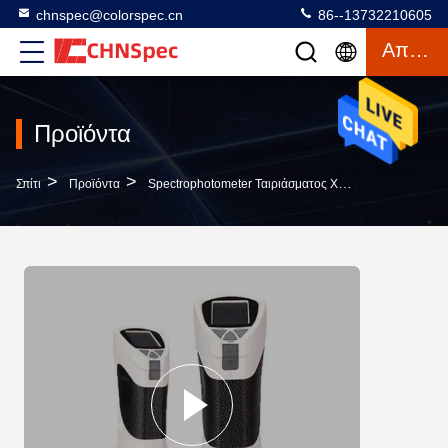
chnspec@colorspec.cn
86--13732210605
Απόσπασμα
Προϊόντα
>
>
>
Σπίτι
Προϊόντα
Spectrophotometer Ταιριάσματος Χρωμάτων
Large