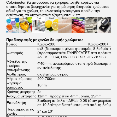
Colorimeter θα μπορούσε να χρησιμοποιηθεί ευρέως για
οποιεσδήποτε βιομηχανίες για τη μέτρηση διαφοράς χρώματος
ειδικά για το χρώμα, το κλωστοϋφαντουργικό προϊόν, την
εκτύπωση, τα αυτοκινητικά εξαρτήματα, κ.λπ.
Προδιαγραφές
μηχανών δοκιμής χρώματος
Τύπος
Καίσιο-280
Καίσιο-280+
di/8 (διασκορπισμένος φωτισμός, 8 βαθμός που 
Φωτισμός
(προσαρμοστείτε ΣΥΝΕΡΓΆΤΕΣ στα πρότυπα όρο
ASTM E1164, DIN 5033 Teil7, JIS Z8722)
Μέγεθος της
Φ40mm, αναφερόμενο στα πτηνά διασκορπισμέν
σφαίρας
αντανάκλασης
ενσωμάτωσης
Αισθητήρας
αισθητήρας σειράς
Μήκος κύματος
400-700nm
Ψήφισμα
10nm
φάσματος
Χρόνος μέτρησης
2s
Άνοιγμα μέτρησης
11mm, προαιρετικά 4mm, 6mm, 15mm
Σταθερή απόκλιση ΔE*ab 0,08 (όταν μετριέται 
Επανάληψη
σε 10 δεύτερα διαστήματα μετά από τη βαθμολ
Παρατηρήστε τις
2° και 10°
γωνίες