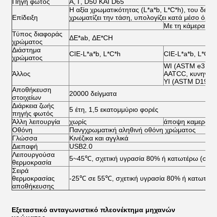
Πηγή φωτός
Α, Γ, D50 ΚΑΙ D65
Η αξία χρωματικότητας (L*a*b, L*C*h), του δέλτ
Επίδειξη
χρωματίζει την τάση, υπολογίζει κατά μέσο όρο,
Με τη κάμερα για
Τύπος διαφοράς
ΔE*ab, ΔE*CH
χρώματος
Διάστημα
CIE-L*a*b, L*C*h
CIE-L*a*b, L*C*h
χρώματος
WI (ASTM e313-1
Άλλος
AATCC, κυνηγός,
YI (ASTM D1925
Αποθήκευση
20000 δείγματα
στοιχείων
Διάρκεια ζωής
5 έτη, 1,5 εκατομμύριο φορές
πηγής φωτός
Άλλη λειτουργία
χωρίς
άποψη καμερών, 
Οθόνη
Πανγχρωματική αληθινή οθόνη χρώματος
Γλώσσα
Κινέζικα και αγγλικά
Διεπαφή
USB2.0
Λειτουργούσα
5~45℃, σχετική υγρασία 80% ή κατωτέρω (σε 
θερμοκρασία
Σειρά
θερμοκρασίας
-25℃ σε 55℃, σχετική υγρασία 80% ή κατωτέρ
αποθήκευσης
Εξεταστικό
ανταγωνιστικό πλεονέκτημα
μηχανών