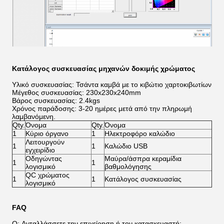
Κατάλογος συσκευασίας μηχανών δοκιμής χρώματος
Υλικό συσκευασίας: Τσάντα καμβά με το κιβώτιο χαρτοκιβωτίων
Μέγεθος συσκευασίας: 230x230x240mm
Βάρος συσκευασίας: 2.4kgs
Χρόνος παράδοσης: 3-20 ημέρες μετά από την πληρωμή
λαμβανόμενη.
Qty.
Όνομα
Qty.
Όνομα
1
Κύριο όργανο
1
Ηλεκτροφόρο καλώδιο
Λειτουργούν
1
1
Καλώδιο USB
εγχειρίδιο
Οδηγώντας
Μαύρα/άσπρα κεραμίδια
1
1
λογισμικό
βαθμολόγησης
QC χρώματος
1
1
Κατάλογος συσκευασίας
λογισμικό
FAQ
Q: Ανταλλάσσετε την επιχείρηση ή τον κατασκευαστή;