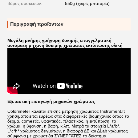
Βάρος συσκευών:
550g (χωρίς μπαταρία)
Περιγραφή προϊόντων
Μεγάλη μνήμης γρήγορη δοκιμής επαγγελματική
αυτόματη μηχανή δοκιμής χρώματος εκτύπωσης υλική
Εξεταστική εισαγωγή μηχανών χρώματος
Colorimeter καλείται επίσης μέτρηση χρώματος Instrument.It
χρησιμοποιείται ευρέως στις διαφορετικές βιομηχανίες όπως το
δέρμα, comestic, υφαντικός, πλαστικός, η εκτύπωση, το
χρώμα, η ύφανση, η βαφή, κ.λπ. Μετρά τα στοιχεία L*a*b*,
L*c*h* χρώματος δειγμάτων, η διαφορά ΔE και ΔLab χρώματος
σύμφωνα με χρωματίζει ΣΥΝΕΡΓΆΤΕΣ το διάστημα.