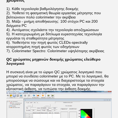
χρώματος
1).
Κάθε τεχνολογία βαθμολόγησης δοκιμής
2). Υιοθετεί τη φασματική θεωρία εργασίας μέτρησης που
βελτιώνουν πολύ colorimeter την ακρίβεια
3).
Μάζα - μνήμη αποθήκευσης: 100 στόχοι PC και 200
δείγματα PC
4). Αυτόματος σχολιάστε την τεχνολογία αποζημιώσεων
5). Η κατοχυρωμένη με δίπλωμα ευρεσιτεχνίας τεχνολογία
εγγυάται τη σταθερότητα μέτρησης
6).
Υιοθετήστε την πηγή φωτός CLEDs-spectrally
ισορροπημένη πηγή φωτός των οδηγήσεων
7).
Colorimeter Spectro: Colorimeter υψηλότερης ακρίβειας
QC χρώματος
μηχανών δοκιμής χρώματος
ελεύθερο
λογισμικό
Η συσκευή είναι με το ώριμο QC χρώματος λογισμικό που
μπορεί να συνδέσει colorimeter με το PC. Με το λογισμικό, θα
μπορούσαμε να σώσουμε και να διαχειριστούμε τα στοιχεία
χρώματος, να παραγάγουν τα στοιχεία, να παραγάγουν την
εξεταστική έκθεση, να τυπώσει την έκθεση δοκιμής.