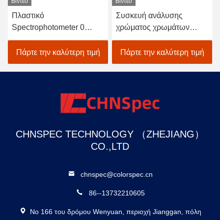
Βίντεο
Βίντεο
Πλαστικό
Συσκευή ανάλυσης
Spectrophotometer 0
χρώματος χρωμάτων
ταιριάσματος χρωμάτων
πηγής φωτός οδηγήσεων,
δοκιμής - 200% που μετρά
Spectrophotometer
Πάρτε την καλύτερη τιμή
Πάρτε την καλύτερη τιμή
τη σειρά
χρώματος στοιχείων
επίδειξη αξίας
χρωματικότητας
CHNSPEC TECHNOLOGY （ZHEJIANG）
CO.,LTD
chnspec@colorspec.cn
86--13732210605
Νο 166 του δρόμου Wenyuan, περιοχή Jianggan, πόλη