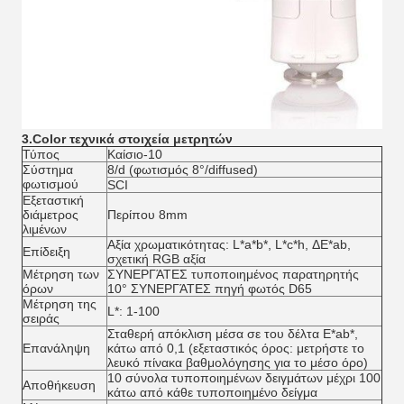
3.Color τεχνικά στοιχεία μετρητών
Τύπος
Καίσιο-10
Σύστημα
8/d (φωτισμός 8°/diffused)
φωτισμού
SCI
Εξεταστική
διάμετρος
Περίπου 8mm
λιμένων
Αξία χρωματικότητας: L*a*b*, L*c*h, ΔE*ab,
Επίδειξη
σχετική RGB αξία
Μέτρηση των
ΣΥΝΕΡΓΆΤΕΣ τυποποιημένος παρατηρητής
όρων
10° ΣΥΝΕΡΓΆΤΕΣ πηγή φωτός D65
Μέτρηση της
L*: 1-100
σειράς
Σταθερή απόκλιση μέσα σε του δέλτα E*ab*,
Επανάληψη
κάτω από 0,1 (εξεταστικός όρος: μετρήστε το
λευκό πίνακα βαθμολόγησης για το μέσο όρο)
10 σύνολα τυποποιημένων δειγμάτων μέχρι 100
Αποθήκευση
κάτω από κάθε τυποποιημένο δείγμα