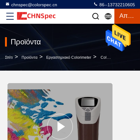
chnspec@colorspec.cn
86--13732210605
Απόσπασμα
Προϊόντα
>
>
>
Σπίτι
Προϊόντα
Εργαστηριακό Colorimeter
Colorimeter Φρούτων Τροφίμων Χρωμάτων Τσεπών Εργαστηριακό Ψηφιακό Φορητό Εργαστήριο Κυνηγών Φασματικό