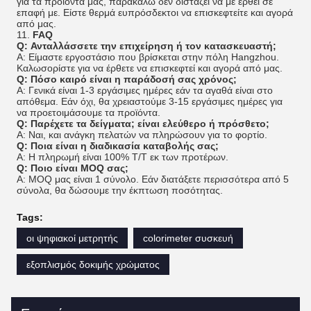
για τα προϊόντα μας, παρακαλώ δεν διστάζει να με έρθει σε
επαφή με. Είστε θερμά ευπρόσδεκτοι να επισκεφτείτε και αγορά
από μας.
11.
FAQ
Q: Ανταλλάσσετε την επιχείρηση ή τον κατασκευαστή;
Α: Είμαστε εργοστάσιο που βρίσκεται στην πόλη Hangzhou.
Καλωσορίστε για να έρθετε να επισκεφτεί και αγορά από μας.
Q: Πόσο καιρό είναι η παράδοσή σας χρόνος;
Α: Γενικά είναι 1-3 εργάσιμες ημέρες εάν τα αγαθά είναι στο
απόθεμα. Εάν όχι, θα χρειαστούμε 3-15 εργάσιμες ημέρες για
να προετοιμάσουμε τα προϊόντα.
Q: Παρέχετε τα δείγματα; είναι ελεύθερο ή πρόσθετο;
Α: Ναι, και ανάγκη πελατών να πληρώσουν για το φορτίο.
Q: Ποια είναι η διαδικασία καταβολής σας;
Α: Η πληρωμή είναι
100%
T/T εκ των προτέρων.
Q: Ποιο είναι MOQ σας;
Α: MOQ μας είναι 1 σύνολο. Εάν διατάξετε περισσότερα από 5
σύνολα, θα δώσουμε την έκπτωση ποσότητας.
Tags:
οι ψηφιακοί μετρητής
colorimeter συσκευή
εξοπλισμός δοκιμής χρώματος