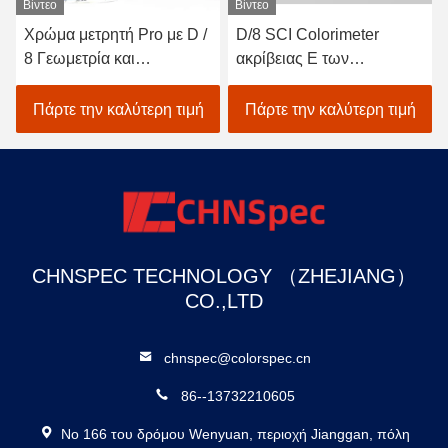
Βίντεο
D/8 SCI Colorimeter
Επανάληψη CLEDs D/0
ακρίβειας Ε των
0,08% Spectrophotometer
οδηγήσεων του δέλτα
μετάδοσης Benchtop για
αυτόματη βαθμολόγηση
τη μέτρηση χρώματος
Πάρτε την καλύτερη τιμή
Πάρτε την καλύτερη τιμή
Συσκευή ανάλυσης
χρώματος χρωμάτων
CHNSPEC TECHNOLOGY （ZHEJIANG）
CO.,LTD
chnspec@colorspec.cn
86--13732210605
Νο 166 του δρόμου Wenyuan, περιοχή Jianggan, πόλη