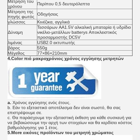
Μέτρηση του
Περίπου 0,5 δευτερόλεπτα
χρόνου
Μέτρηση της
Οδηγήσεις
πηγής φωτός
γλώσσες
Κινέζικα, αγγλικά
Τεσσάρων AA1.5V αλκαλική μπαταρία ή υδρίδιο
Δύναμη
νικέλιο-μετάλλων batterys Αποκλειστικός
προσαρμοστής DC5V
λιμένας
USB2.0 εκτυπωτής
βάρος
550g
Μέγεθος
77×86×210mm
4.Color πιό μακροχρόνιος χρόνος εγγύησης μετρητών
a.
Χρόνος εγγύησης ενός έτους.
b.
Εάν το εξεταστικό αποτέλεσμα δεν είναι σωστό, θα σας
επιστρέψουμε σε.
c.
Θα παράσχουμε την εξεταστική έκθεση για κάθε συσκευή για
να βεβαιώσουμε την αρχή των στοιχείων και θα κερδίσει κόστος
βαθμολόγησης για 1 έτος.
5.More εικόνες προϊόντων του μετρητή χρώματος