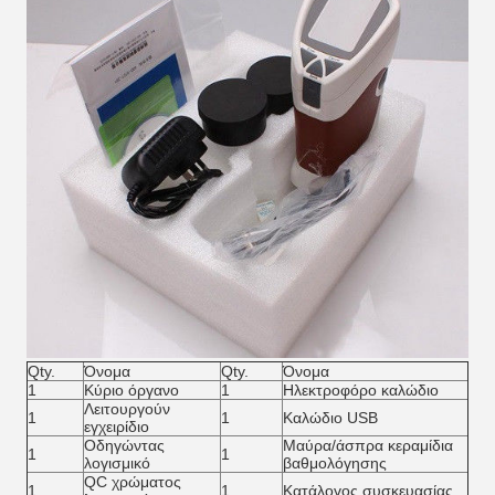
Qty.
Όνομα
Qty.
Όνομα
1
Κύριο όργανο
1
Ηλεκτροφόρο καλώδιο
Λειτουργούν
1
1
Καλώδιο USB
εγχειρίδιο
Οδηγώντας
Μαύρα/άσπρα κεραμίδια
1
1
λογισμικό
βαθμολόγησης
QC χρώματος
1
1
Κατάλογος συσκευασίας