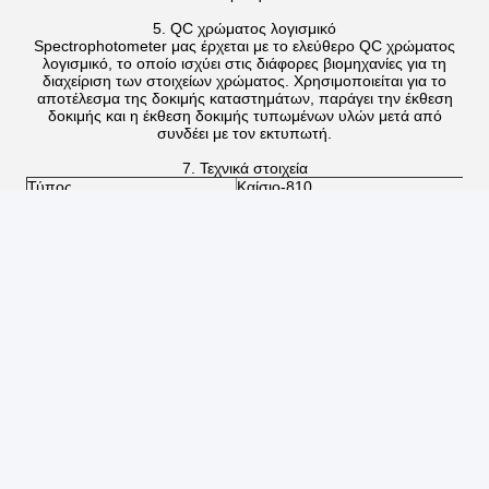
5. QC χρώματος λογισμικό
Spectrophotometer μας έρχεται με το ελεύθερο QC χρώματος
λογισμικό, το οποίο ισχύει στις διάφορες βιομηχανίες για τη
διαχείριση των στοιχείων χρώματος. Χρησιμοποιείται για το
αποτέλεσμα της δοκιμής καταστημάτων, παράγει την έκθεση
δοκιμής και η έκθεση δοκιμής τυπωμένων υλών μετά από
συνδέει με τον εκτυπωτή.
7. Τεχνικά στοιχεία
Τύπος
Καίσιο-810
d/0 (διασκορπισμένος φωτισμός, 0°v
Οπτική μηχανή SCS (ελαφρύ σύστημ
Φωτισμός
ολοκλήρωσης), (προσαρμοστείτε Σ
No.15, του ISO 7724/1, ASTM E1164,
Μέγεθος της σφαίρας
Φ40mm, διασκορπισμένο Alvan επίσ
ενσωμάτωσης
CLEDs (πηγή φωτός των ολόκληρων
Πηγή φωτός φωτισμού
οδηγήσεων)
Αισθητήρας
διπλή ελαφριά σειρά αισθητήρων πο
Σειρά μήκους κύματος
400-700nm
Πίσσα μήκους κύματος
10nm
Μισό εύρος ζώνης
5nm
Σειρά συντελεστή ανάκλασης
0-200%
Ψήφισμα συντελεστή
0,01%
ανάκλασης
Γωνία παρατηρητών
2°/10°