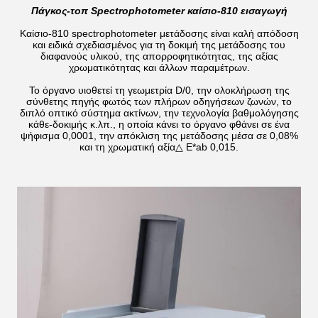
Πάγκος-τοπ Spectrophotometer καίσιο-810 εισαγωγή
Καίσιο-810 spectrophotometer μετάδοσης είναι καλή απόδοση
και ειδικά σχεδιασμένος για τη δοκιμή της μετάδοσης του
διαφανούς υλικού, της απορροφητικότητας, της αξίας
χρωματικότητας και άλλων παραμέτρων.
Το όργανο υιοθετεί τη γεωμετρία D/0, την ολοκλήρωση της
σύνθετης πηγής φωτός των πλήρων οδηγήσεων ζωνών, το
διπλό οπτικό σύστημα ακτίνων, την τεχνολογία βαθμολόγησης
κάθε-δοκιμής κ.λπ., η οποία κάνει το όργανο φθάνει σε ένα
ψήφισμα 0,0001, την απόκλιση της μετάδοσης μέσα σε 0,08%
και τη χρωματική αξία△ E*ab 0,015.