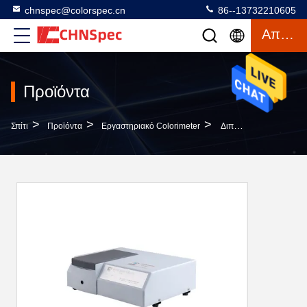
chnspec@colorspec.cn
86--13732210605
Απόσπασμα
Προϊόντα
>
>
>
Σπίτι
Προϊόντα
Εργαστηριακό Colorimeter
Διπλό Οπτικό Spectrophotometer Μετάδοσης Benchtop Σειράς Αισθητήρων Για Τη Μέτρηση Χρώματος