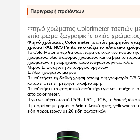
Περιγραφή προϊόντων
Φτηνό χρώματος Colorimeter τσεπών με
επίστρωμα ζωγραφικής σκιάς χρώματο
Φτηνό χρώματος Colorimeter τσεπών μετρητών υπέρ
χρώμα RAL NCS Pantone σκιάζει το πλαστικό χρώμ
Το ColorMeter υπέρ θα σας πάρει σε έναν νέο κόσμο της 
χρώματος, αξία διαφοράς χρώματος και να βρεί το παρόμ
χρωμάτων, τη βιομηχανία κλωστοϋφαντουργίας, κ.λπ.
Μέρος 1. Εισαγωγή λειτουργίας οργάνων
1. Αξία χρώματος μέτρου
 υιοθετήστε τη διεθνή χρησιμοποιημένη γεωμετρία D/8 
καταστήσετε τη μέτρηση ακριβέστερη.
 υιοθετήστε το φασματικό αισθητήρα για να παρέχετε 
από colorimeter.
 για να πάρει σωστό L*a*b, L*Ch, RGB, το δεκαεξαδικό
 μπορεί να μετρήσει το δείκτη λευκότητας, yellowness 
είδη παραμέτρων με 26 είδη φωτιστικών.