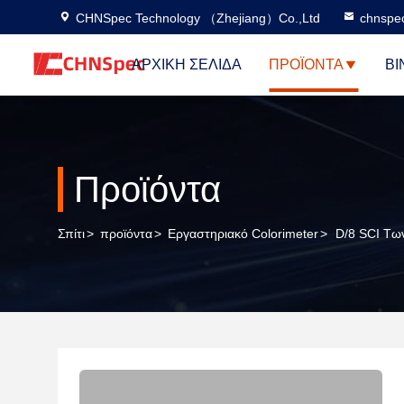
CHNSpec Technology （Zhejiang）Co.,Ltd
chnspe
ΑΡΧΙΚΉ ΣΕΛΊΔΑ
ΠΡΟΪΌΝΤΑ
ΒΊ
Προϊόντα
Σπίτι
>
προϊόντα
>
Εργαστηριακό Colorimeter
>
D/8 SCI Τω