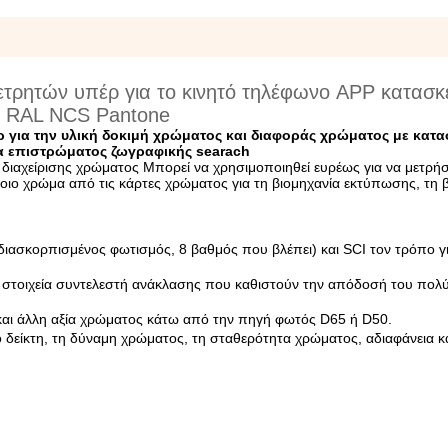
τρητών υπέρ για το κινητό τηλέφωνο APP κατασκ
ς RAL NCS Pantone
 για την υλική δοκιμή χρώματος και διαφοράς χρώματος με κατ
α επιστρώματος ζωγραφικής searach
διαχείρισης χρώματος Μπορεί να χρησιμοποιηθεί ευρέως για να μετρήσε
οιο χρώμα από τις κάρτες χρώματος για τη βιομηχανία εκτύπωσης, τη 
(διασκορπισμένος φωτισμός, 8 βαθμός που βλέπει) και SCI τον τρόπο γ
τα στοιχεία συντελεστή ανάκλασης που καθιστούν την απόδοσή του πολ
 και άλλη αξία χρώματος κάτω από την πηγή φωτός D65 ή D50.
το δείκτη, τη δύναμη χρώματος, τη σταθερότητα χρώματος, αδιαφάνεια κ