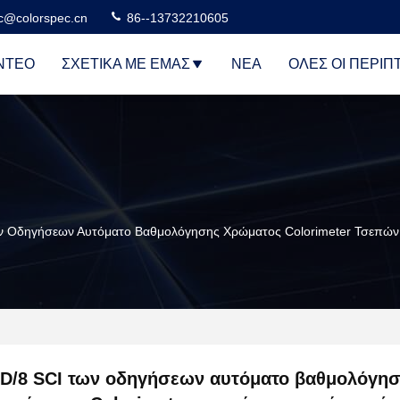
c@colorspec.cn
86--13732210605
ΝΤΕΟ
ΣΧΕΤΙΚΆ ΜΕ ΕΜΆΣ
ΝΈΑ
ΌΛΕΣ ΟΙ ΠΕΡΙΠ
ν Οδηγήσεων Αυτόματο Βαθμολόγησης Χρώματος Colorimeter Τσεπών 
D/8 SCI των οδηγήσεων αυτόματο βαθμολόγη