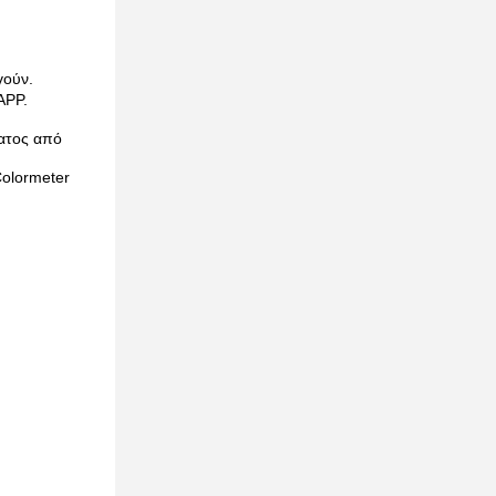
γούν.
APP.
ματος από
Colormeter