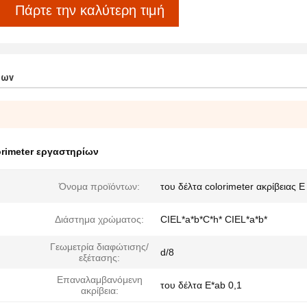
Πάρτε την καλύτερη τιμή
των
orimeter εργαστηρίων
Όνομα προϊόντων:
του δέλτα colorimeter ακρίβειας Ε
Διάστημα χρώματος:
CIEL*a*b*C*h* CIEL*a*b*
Γεωμετρία διαφώτισης/
d/8
εξέτασης:
Επαναλαμβανόμενη
του δέλτα E*ab 0,1
ακρίβεια: