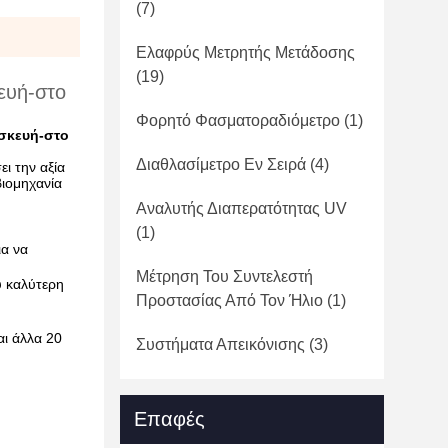
(7)
Ελαφρύς Μετρητής Μετάδοσης
(19)
ευή-στο
Φορητό Φασματοραδιόμετρο
(1)
ασκευή-στο
Διαθλασίμετρο Εν Σειρά
(4)
ι την αξία
βιομηχανία
Αναλυτής Διαπερατότητας UV
(1)
ια να
Μέτρηση Του Συντελεστή
ύ καλύτερη
Προστασίας Από Τον Ήλιο
(1)
αι άλλα 20
Συστήματα Απεικόνισης
(3)
Επαφές