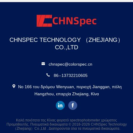
βαθμολόγησης
αξιολόγησης
CHNSPEC TECHNOLOGY （ZHEJIANG）
CO.,LTD
chnspec@colorspec.cn
86--13732210605
Νο 166 του δρόμου Wenyuan, περιοχή Jianggan, πόλη
Hangzhou, επαρχία Zhejiang, Κίνα
Καλή ποιότητα της Κίνας φορητό spectrophotometer χρώματος
Προμηθευτής. Πνευματικά δικαιώματα © 2018-2026 CHNSpec Technology
（Zhejiang）Co.,Ltd . Διατηρούνται όλα τα πνευματικά δικαιώματα.