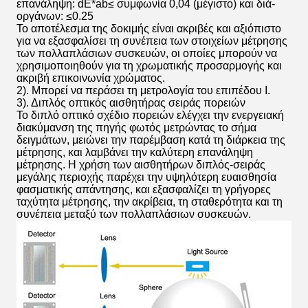
επανάληψη: dE*ab≤ συμφωνία 0,04 (μέγιστο) και διά-
οργάνων: ≤0.25
Το αποτέλεσμα της δοκιμής είναι ακριβές και αξιόπιστο
για να εξασφαλίσει τη συνέπεια των στοιχείων μέτρησης
των πολλαπλάσιων συσκευών, οι οποίες μπορούν να
χρησιμοποιηθούν για τη χρωματικής προσαρμογής και
ακριβή επικοινωνία χρώματος.
2). Μπορεί να περάσει τη μετρολογία του επιπέδου Ι.
3). Διπλός οπτικός αισθητήρας σειράς πορειών
Το διπλό οπτικό σχέδιο πορειών ελέγχει την ενεργειακή
διακύμανση της πηγής φωτός μετρώντας το σήμα
δειγμάτων, μειώνει την παρέμβαση κατά τη διάρκεια της
μέτρησης, και λαμβάνει την καλύτερη επανάληψη
μέτρησης. Η χρήση των αισθητήρων διπλός-σειράς
μεγάλης περιοχής παρέχει την υψηλότερη ευαισθησία
φασματικής απάντησης, και εξασφαλίζει τη γρήγορες
ταχύτητα μέτρησης, την ακρίβεια, τη σταθερότητα και τη
συνέπεια μεταξύ των πολλαπλάσιων συσκευών.