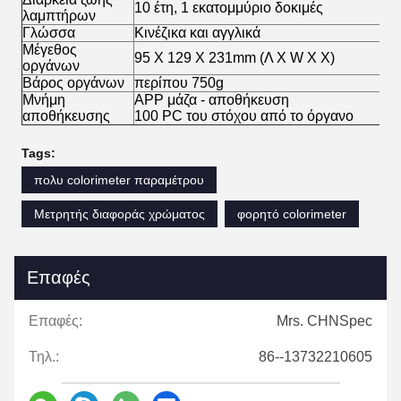
10 έτη, 1 εκατομμύριο δοκιμές
λαμπτήρων
Γλώσσα
Κινέζικα και αγγλικά
Μέγεθος
95 X 129 X 231mm (Λ Χ W Χ Χ)
οργάνων
Βάρος οργάνων
περίπου 750g
Μνήμη
APP μάζα - αποθήκευση
αποθήκευσης
100 PC του στόχου από το όργανο
Tags:
πολυ colorimeter παραμέτρου
Μετρητής διαφοράς χρώματος
φορητό colorimeter
Επαφές
Επαφές:
Mrs. CHNSpec
Τηλ.:
86--13732210605