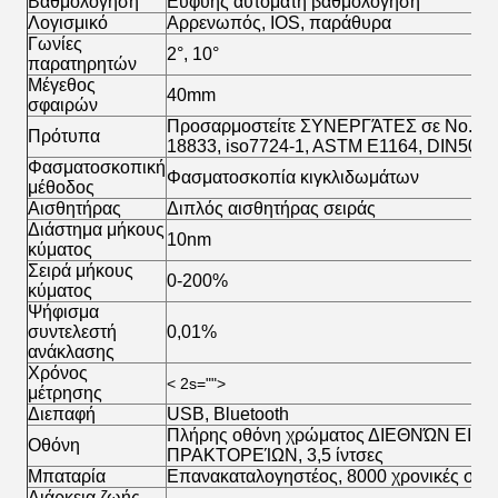
Βαθμολόγηση
Ευφυής αυτόματη βαθμολόγηση
Λογισμικό
Αρρενωπός, IOS, παράθυρα
Γωνίες
2°, 10°
παρατηρητών
Μέγεθος
40mm
σφαιρών
Προσαρμοστείτε ΣΥΝΕΡΓΆΤΕΣ σε No.15, 
Πρότυπα
18833, iso7724-1, ASTM E1164, DIN5033 
Φασματοσκοπική
Φασματοσκοπία κιγκλιδωμάτων
μέθοδος
Αισθητήρας
Διπλός αισθητήρας σειράς
Διάστημα μήκους
10nm
κύματος
Σειρά μήκους
0-200%
κύματος
Ψήφισμα
συντελεστή
0,01%
ανάκλασης
Χρόνος
< 2s="">
μέτρησης
Διεπαφή
USB, Bluetooth
Πλήρης οθόνη χρώματος ΔΙΕΘΝΏΝ ΕΙ
Οθόνη
ΠΡΑΚΤΟΡΕΊΩΝ, 3,5 ίντσες
Μπαταρία
Επανακαταλογηστέος, 8000 χρονικές συνε
Διάρκεια ζωής