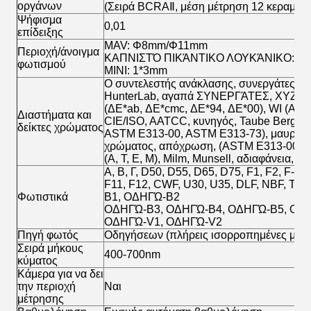
οργάνων
(Σειρά BCRAⅡ, μέση μέτρηση 12 κεραμιδι
Ψήφισμα
0,01
επίδειξης
MAV: Φ8mm/Φ11mm
Περιοχή/άνοιγμα
ΚΑΠΝΙΣΤΌ ΠΙΚΆΝΤΙΚΟ ΛΟΥΚΆΝΙΚΟ: 
φωτισμού
ΜΙΝΙ: 1*3mm
Ο συντελεστής ανάκλασης, συνεργάτες-ερ
HunterLab, αγαπά ΣΥΝΕΡΓΆΤΕΣ, XYZ, Y
(ΔE*ab, ΔE*cmc, ΔE*94, ΔE*00), WI (AS
Διαστήματα και
CIE/ISO, AATCC, κυνηγός, Taube Berger 
δείκτες χρώματος
ASTM E313-00, ASTM E313-73), μαυρίλα 
χρώματος, απόχρωση, (ASTM E313-00),
(Α, Τ, Ε, Μ), Milm, Munsell, αδιαφάνεια, 
Α, Β, Γ, D50, D55, D65, D75, F1, F2, F-3, F
F11, F12, CWF, U30, U35, DLF, NBF, TL8
Φωτιστικά
B1, ΟΔΗΓΏ-B2
ΟΔΗΓΏ-B3, ΟΔΗΓΏ-B4, ΟΔΗΓΏ-B5, ΟΔ
ΟΔΗΓΏ-V1, ΟΔΗΓΏ-V2
Πηγή φωτός
Οδηγήσεων (πλήρεις ισορροπημένες μήκο
Σειρά μήκους
400-700nm
κύματος
Κάμερα για να δει
την περιοχή
Ναι
μέτρησης