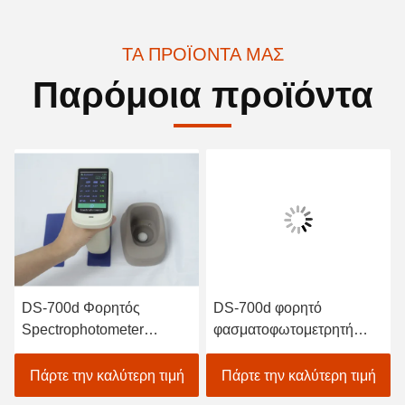
ΤΑ ΠΡΟΪΌΝΤΑ ΜΑΣ
Παρόμοια προϊόντα
DS-700d Φορητός
DS-700d φορητό
DS
Spectrophotometer
φασματοφωτομετρητή
φα
Colorimeter ευφυής
χρωματιστή 30+
χρω
αυτόματος υψηλός
παραμέτρους μέτρησης
βιο
Πάρτε την καλύτερη τιμή
Πάρτε την καλύτερη τιμή
Πά
συντελεστής ανάκλασης
και 37 πηγές φωτός