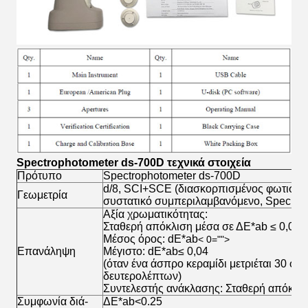
Spectrophotometer ds-700D τεχνικά στοιχεία
Πρότυπο
Spectrophotometer ds-700D
d/8, SCI+SCE (διασκορπισμένος φωτισμός
Γεωμετρία
συστατικό συμπεριλαμβανόμενο, Specular
Αξία χρωματικότητας:
Σταθερή απόκλιση μέσα σε ΔE*ab ≤ 0,025
Μέσος όρος: dE*ab
< 0="">
Επανάληψη
Μέγιστο: dE*ab≤ 0,04
(όταν ένα άσπρο κεραμίδι μετριέται 30 φο
δευτερολέπτων)
Συντελεστής ανάκλασης: Σταθερή απόκλι
Συμφωνία διά-
ΔE*ab<0.25