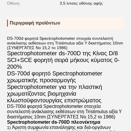
Οθόνη:
3,5 ίντσες οθόνης αφής
Περιγραφή προϊόντων
DS-700d φορητά Spectrophotometer στοιχεία συντελεστή
ανάκλασης εκθέσεων στη Tristimulus αξία Υ διαστήματος 10nm
(ΣΥΝΕΡΓΆΤΕΣ Νο 15,2 το 1986)
Spectrophotometer ds-700D της Κίνας D/8
SCI+SCE φορητή σειρά μήκους κύματος 0-
200%
DS-700d φορητό Spectrophotometer
χρωματικής προσαρμογής
Spectrophotometer για την πλαστική
χρωματίζοντας βιομηχανία
κλωστοϋφαντουργίας επιστρώματος
DS-700d φορητά Spectrophotometer στοιχεία
συντελεστή ανάκλασης εκθέσεων στη Tristimulus αξία Υ
διαστήματος 10nm (ΣΥΝΕΡΓΆΤΕΣ Νο 15,2 το 1986)
Spectrophotometer ds-700D πλεονέκτημα
Άριστη συμφωνία επανάληψης και διά-οργάνων
1)