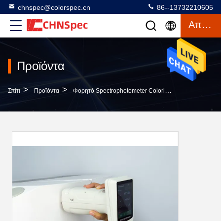
chnspec@colorspec.cn
86--13732210605
Απόσπασμα
Προϊόντα
>
>
>
Σπίτι
Προϊόντα
Φορητό Spectrophotometer Colorimeter
Ευφυές Α