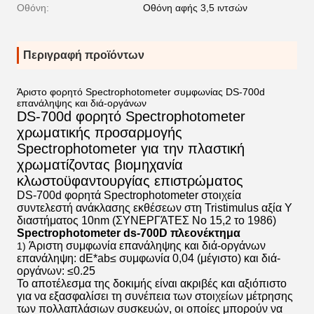
Οθόνη:
Οθόνη αφής 3,5 ιντσών
Περιγραφή προϊόντων
Άριστο φορητό Spectrophotometer συμφωνίας DS-700d
επανάληψης και διά-οργάνων
DS-700d φορητό Spectrophotometer
χρωματικής προσαρμογής
Spectrophotometer για την πλαστική
χρωματίζοντας βιομηχανία
κλωστοϋφαντουργίας επιστρώματος
DS-700d φορητά Spectrophotometer στοιχεία
συντελεστή ανάκλασης εκθέσεων στη Tristimulus αξία Υ
διαστήματος 10nm (ΣΥΝΕΡΓΆΤΕΣ Νο 15,2 το 1986)
Spectrophotometer ds-700D πλεονέκτημα
Άριστη συμφωνία επανάληψης και διά-οργάνων
1)
επανάληψη: dE*ab≤ συμφωνία 0,04 (μέγιστο) και διά-
οργάνων: ≤0.25
Το αποτέλεσμα της δοκιμής είναι ακριβές και αξιόπιστο
για να εξασφαλίσει τη συνέπεια των στοιχείων μέτρησης
των πολλαπλάσιων συσκευών, οι οποίες μπορούν να