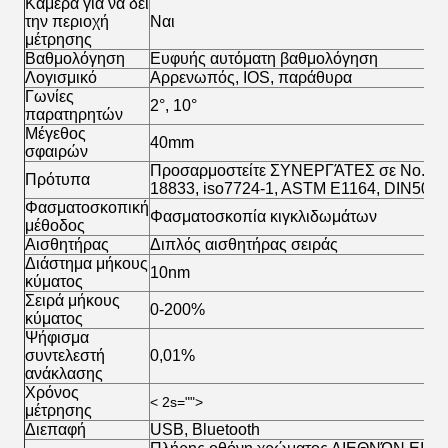
Κάμερα για να δει
την περιοχή
Ναι
μέτρησης
Βαθμολόγηση
Ευφυής αυτόματη βαθμολόγηση
Λογισμικό
Αρρενωπός, IOS, παράθυρα
Γωνίες
2°, 10°
παρατηρητών
Μέγεθος
40mm
σφαιρών
Προσαρμοστείτε ΣΥΝΕΡΓΆΤΕΣ σε No.15, 
Πρότυπα
18833, iso7724-1, ASTM E1164, DIN5033 
Φασματοσκοπική
Φασματοσκοπία κιγκλιδωμάτων
μέθοδος
Αισθητήρας
Διπλός αισθητήρας σειράς
Διάστημα μήκους
10nm
κύματος
Σειρά μήκους
0-200%
κύματος
Ψήφισμα
συντελεστή
0,01%
ανάκλασης
Χρόνος
< 2s="">
μέτρησης
Διεπαφή
USB, Bluetooth