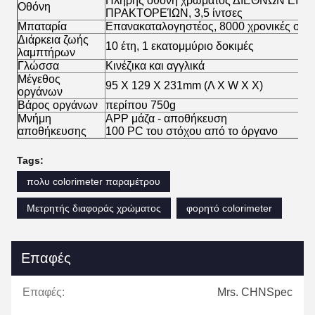
Πλήρης οθόνη χρώματος ΔΙΕΘΝΏΝ ΕΙ
Οθόνη
ΠΡΑΚΤΟΡΕΊΩΝ, 3,5 ίντσες
Μπαταρία
Επανακαταλογηστέος, 8000 χρονικές συνε
Διάρκεια ζωής
10 έτη, 1 εκατομμύριο δοκιμές
λαμπτήρων
Γλώσσα
Κινέζικα και αγγλικά
Μέγεθος
95 X 129 X 231mm (Λ Χ W Χ Χ)
οργάνων
Βάρος οργάνων
περίπου 750g
Μνήμη
APP μάζα - αποθήκευση
αποθήκευσης
100 PC του στόχου από το όργανο
Tags:
πολυ colorimeter παραμέτρου
Μετρητής διαφοράς χρώματος
φορητό colorimeter
Επαφές
Επαφές:
Mrs. CHNSpec