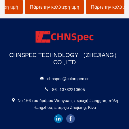
παραμέτρους μέτρησης
βιομηχανία υφαντουργίας
Πάρτε την καλύτερη τιμή
Πάρτε την καλύτερη τιμή
και 37 πηγές φωτός
αξιολόγησης
CHNSPEC TECHNOLOGY （ZHEJIANG）
CO.,LTD
chnspec@colorspec.cn
86--13732210605
Νο 166 του δρόμου Wenyuan, περιοχή Jianggan, πόλη
Hangzhou, επαρχία Zhejiang, Κίνα