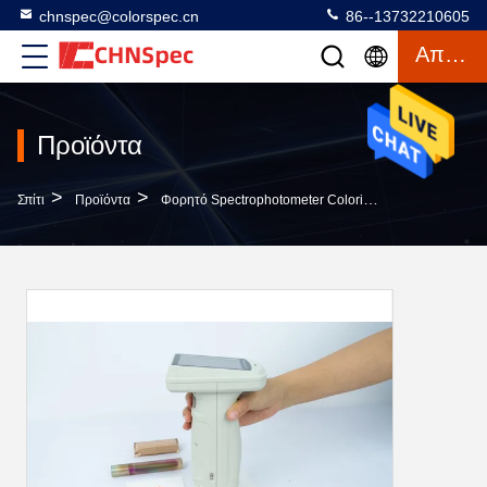
chnspec@colorspec.cn
86--13732210605
Απόσπασμα
Προϊόντα
>
>
>
Σπίτι
Προϊόντα
Φορητό Spectrophotometer Colorimeter
Διά Φορη