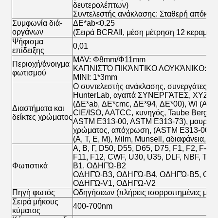
δευτερολέπτων)
Συντελεστής ανάκλασης: Σταθερή απόκλι
Συμφωνία διά-
ΔE*ab<0.25
οργάνων
(Σειρά BCRAⅡ, μέση μέτρηση 12 κεραμιδι
Ψήφισμα
0,01
επίδειξης
MAV: Φ8mm/Φ11mm
Περιοχή/άνοιγμα
ΚΑΠΝΙΣΤΌ ΠΙΚΆΝΤΙΚΟ ΛΟΥΚΆΝΙΚΟ: 
φωτισμού
ΜΙΝΙ: 1*3mm
Ο συντελεστής ανάκλασης, συνεργάτες-ερ
HunterLab, αγαπά ΣΥΝΕΡΓΆΤΕΣ, XYZ, Y
(ΔE*ab, ΔE*cmc, ΔE*94, ΔE*00), WI (AS
Διαστήματα και
CIE/ISO, AATCC, κυνηγός, Taube Berger 
δείκτες χρώματος
ASTM E313-00, ASTM E313-73), μαυρίλα 
χρώματος, απόχρωση, (ASTM E313-00),
(Α, Τ, Ε, Μ), Milm, Munsell, αδιαφάνεια, 
Α, Β, Γ, D50, D55, D65, D75, F1, F2, F-3, F
F11, F12, CWF, U30, U35, DLF, NBF, TL8
Φωτιστικά
B1, ΟΔΗΓΏ-B2
ΟΔΗΓΏ-B3, ΟΔΗΓΏ-B4, ΟΔΗΓΏ-B5, ΟΔ
ΟΔΗΓΏ-V1, ΟΔΗΓΏ-V2
Πηγή φωτός
Οδηγήσεων (πλήρεις ισορροπημένες μήκο
Σειρά μήκους
400-700nm
κύματος