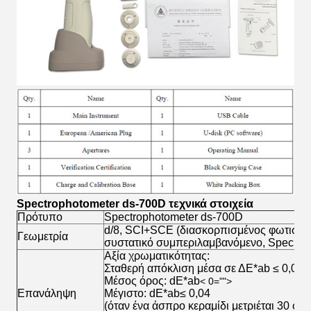
Spectrophotometer ds-700D τεχνικά στοιχεία
Πρότυπο
Spectrophotometer ds-700D
d/8, SCI+SCE (διασκορπισμένος φωτισμός
Γεωμετρία
συστατικό συμπεριλαμβανόμενο, Specular
Αξία χρωματικότητας:
Σταθερή απόκλιση μέσα σε ΔE*ab ≤ 0,025
Μέσος όρος: dE*ab
< 0="">
Επανάληψη
Μέγιστο: dE*ab≤ 0,04
(όταν ένα άσπρο κεραμίδι μετριέται 30 φο