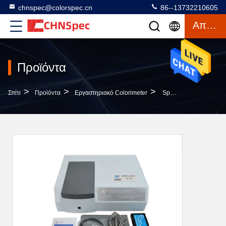
chnspec@colorspec.cn
86--13732210605
Απόσπασμα
Προϊόντα
>
>
>
Σπίτι
Προϊόντα
Εργαστηριακό Colorimeter
Spectrophotometer Μετάδοσης Benchtop CLEDs Διπλή Οπτική Σειρά Αισθητήρων