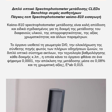
Διπλό οπτικό Spectrophotometer μετάδοσης CLEDs
Benchtop σειράς αισθητήρων
Πάγκος-τοπ Spectrophotometer καίσιο-810 εισαγωγή
Καίσιο-810 spectrophotometer μετάδοσης είναι καλή απόδοση
και ειδικά σχεδιασμένος για τη δοκιμή της μετάδοσης του
διαφανούς υλικού, της απορροφητικότητας, της αξίας
χρωματικότητας και άλλων παραμέτρων.
Το όργανο υιοθετεί τη γεωμετρία D/0, την ολοκλήρωση της
σύνθετης πηγής φωτός των πλήρων οδηγήσεων ζωνών, το
διπλό οπτικό σύστημα ακτίνων, την τεχνολογία βαθμολόγησης
κάθε-δοκιμής κ.λπ., η οποία κάνει το όργανο φθάνει σε ένα
ψήφισμα 0,0001, την απόκλιση της μετάδοσης μέσα σε 0,08%
και τη χρωματική αξία△ E*ab 0,015.