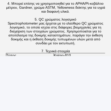
4. Μπορεί επίσης να χρησιμοποιηθεί για το APHA/Pt-κοβάλτιο
μέτρου, Gardner, χρώμα ASTM, Yellowness δείκτης για τα υγρά
και διαφανή υλικά.
5. QC χρώματος λογισμικό
Spectrophotometer μας έρχεται με το ελεύθερο QC χρώματος
λογισμικό, το οποίο ισχύει στις διάφορες βιομηχανίες για τη
διαχείριση των στοιχείων χρώματος. Χρησιμοποιείται για το
αποτέλεσμα της δοκιμής καταστημάτων, παράγει την έκθεση
δοκιμής και η έκθεση δοκιμής τυπωμένων υλών μετά από
συνδέει με τον εκτυπωτή.
7. Τεχνικά στοιχεία
Τύπος
Καίσιο-810
d/0 (διασκορπισμένος φωτισμός, 0°v
Οπτική μηχανή SCS (ελαφρύ σύστημ
Φωτισμός
ολοκλήρωσης), (προσαρμοστείτε Σ
No.15, του ISO 7724/1, ASTM E1164,
Μέγεθος της σφαίρας
Φ40mm, διασκορπισμένο Alvan επίσ
ενσωμάτωσης
CLEDs (πηγή φωτός των ολόκληρων
Πηγή φωτός φωτισμού
οδηγήσεων)
Αισθητήρας
διπλή ελαφριά σειρά αισθητήρων πο
Σειρά μήκους κύματος
400-700nm
Πίσσα μήκους κύματος
10nm
Μισό εύρος ζώνης
5nm
Σειρά συντελεστή ανάκλασης
0-200%