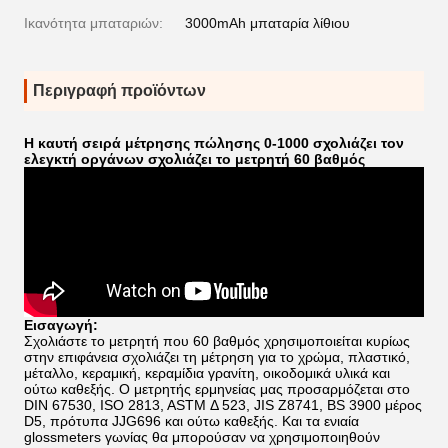
Ικανότητα μπαταριών:
3000mAh μπαταρία λίθιου
Περιγραφή προϊόντων
Η καυτή σειρά μέτρησης πώλησης 0-1000 σχολιάζει τον
ελεγκτή οργάνων σχολιάζει το μετρητή 60 βαθμός
Εισαγωγή:
Σχολιάστε το μετρητή που 60 βαθμός χρησιμοποιείται κυρίως
στην επιφάνεια σχολιάζει τη μέτρηση για το χρώμα, πλαστικό,
μέταλλο, κεραμική, κεραμίδια γρανίτη, οικοδομικά υλικά και
ούτω καθεξής. Ο μετρητής ερμηνείας μας προσαρμόζεται
στο
DIN 67530, ISO 2813, ASTM Δ 523, JIS Z8741, BS 3900 μέρος
D5, πρότυπα JJG696 και ούτω καθεξής. Και
τα ενιαία
glossmeters γωνίας θα μπορούσαν να χρησιμοποιηθούν