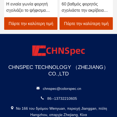
Η ενιαία γωνία φορητή
60 βαθμός φορητός
σχολιάζει το ψήφισμα
σχολιάστε την ακρίβεια
μετρητών 0.1GU για το
μετρητών που
γυαλισμένο σκυρόδεμα
προσαρμόζεται στα
Πάρτε την καλύτερη τιμή
Πάρτε την καλύτερη τιμή
πρότυπα JJG 696
CHNSPEC TECHNOLOGY （ZHEJIANG）
CO.,LTD
chnspec@colorspec.cn
86--13732210605
Νο 166 του δρόμου Wenyuan, περιοχή Jianggan, πόλη
Hangzhou, επαρχία Zhejiang, Κίνα