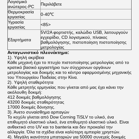
Λογισμικό
Περιλάβετε
ανώτερος-PC
Θερμοκρασία
0-40℃
εργασίας
Υγρασία
<85>
εργασίας
5V/2A φορτιστής, καλώδιο USB, λειτουργούν
εγχειρίδιο, CD λογισμικού, πίνακες
Εξαρτήματα
βαθμολόγησης, πιστοποίηση πιστοποίησης
μετρολογίας
Ανταγωνιστικό πλεονέκτημα:
1). Υψηλή ακρίβεια
Κάθε μηχανή έχει το πτυχίο πιστοποίησης μετρολογίας από το
κρατικό βασικό εργαστήριο των σύγχρονων οργάνων
μετρολογίας και δοκιμής και το κέντρο εφαρμοσμένης μηχανικής
του Υπουργείου Παιδείας στην Κίνα.
2). Υψηλή σταθερότητα
Κάθε μετρητής ερμηνείας που γίνεται από μας έχει κάνει την
ακόλουθη δοκιμή:
412 δοκιμές βαθμολόγησης
43200 δοκιμές σταθερότητας
17000 δοκιμές δόνησης.
3). Άνετο συναίσθημα αρπαγών
Το κοχύλι γίνεται από Dow Corning TiSLV το υλικό, ένα
επιθυμητό ελαστικό υλικό, ένα επιθυμητό ελαστικό υλικό. Είναι
ανθεκτικό στο UV και το banteria και δεν προκαλεί την
αλλεργία. Όλα τα σχέδια είναι καλύτερη εμπειρία χρηστών.
4). Μεγάλη ικανότητα μπαταριών για 50000 συνεχείς δοκιμές