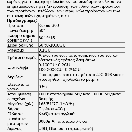
ευρέως για τη μέτρηση glossiness του οικοδομικού υλικού, να
επιμεταλλώσουν με ηλεκτρόλυση, των πλαστικών προϊόντων,
των προϊόντων μετάλλων, των κεραμικών προϊόντων και των
αυτοκινητικών εξαρτημάτων, κ.λπ.
Προδιαγραφές:
Πρότυπο
Καίσιο-300
Γωνία δοκιμής
60°
Ελαφρύ σημείο
60°:9*15
δοκιμής (χιλ.)
Σειρά δοκιμής
60°:0-1000GU
Ψήφισμα
0.1GU
Απλός τρόπος, τυποποιημένος τρόπος και
Τρόποι δοκιμής
εξεταστικός τρόπος δειγμάτων
0-100GU: 0.2GU
Επανάληψη
100-2000GU: 0.2%GU
Προσαρμοστείτε στα πρότυπα JJG 696 γιατί η
Ακρίβεια
πρώτη θέση σχολιάζει το μετρητή
Εξετάστε το
0.5s
χρόνο
Αποθήκευση
100 τυποποιημένα δείγματα 10000 δείγματα
στοιχείων
δοκιμής
Μέγεθος (χιλ.)
165*51*77 (L*W*H)
Βάρος
Περίπου 400g
Γλώσσα
Κινέζικα και αγγλικά
Ικανότητα
3000mAh μπαταρία λίθιου
μπαταριών
Λιμένας
USB, Bluetooth (προαιρετικό)