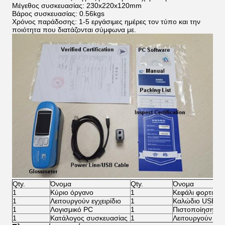
Μέγεθος συσκευασίας: 230x220x120mm
Βάρος συσκευασίας: 0.56kgs
Χρόνος παράδοσης: 1-5 εργάσιμες ημέρες τον τύπο και την
ποιότητα που διατάζονται σύμφωνα με.
Qty.
Όνομα
Qty.
Όνομα
1
Κύριο όργανο
1
Κεφάλι φορτιστ
1
Λειτουργούν εγχειρίδιο
1
Καλώδιο USB
1
Λογισμικό PC
1
Πιστοποίηση ε
1
Κατάλογος συσκευασίας
1
Λειτουργούν εγχε