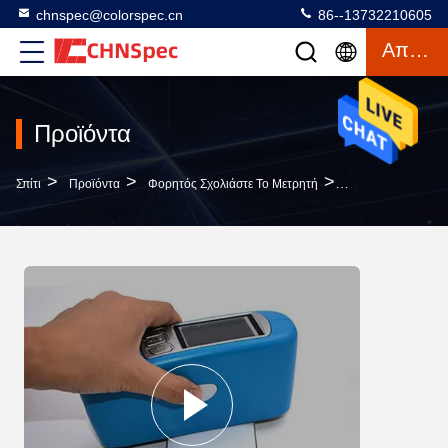
chnspec@colorspec.cn
86--13732210605
Απόσπασμα
Προϊόντα
>
>
>
Σπίτι
Προϊόντα
Φορητός Σχολιάστε Το Μετρητή
0-1000 Το Χρώμα 