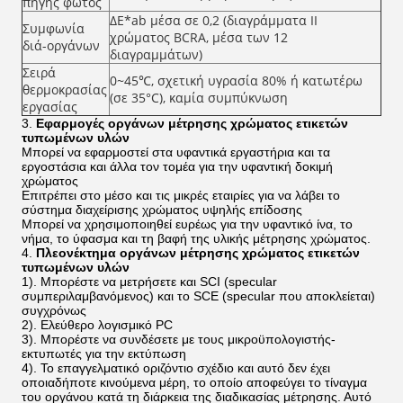
πηγής φωτός
ΔE*ab μέσα σε 0,2 (διαγράμματα ΙΙ
Συμφωνία
χρώματος BCRA, μέσα των 12
διά-οργάνων
διαγραμμάτων)
Σειρά
0~45℃, σχετική υγρασία 80% ή κατωτέρω
θερμοκρασίας
(σε 35°C), καμία συμπύκνωση
εργασίας
3.
Εφαρμογές οργάνων μέτρησης χρώματος ετικετών
τυπωμένων υλών
Μπορεί να εφαρμοστεί στα υφαντικά εργαστήρια και τα
εργοστάσια και άλλα τον τομέα για την υφαντική δοκιμή
χρώματος
Επιτρέπει στο μέσο και τις μικρές εταιρίες για να λάβει το
σύστημα διαχείρισης χρώματος υψηλής επίδοσης
Μπορεί να χρησιμοποιηθεί ευρέως για την υφαντικό ίνα, το
νήμα, το ύφασμα και τη βαφή της υλικής μέτρησης χρώματος.
4.
Πλεονέκτημα οργάνων μέτρησης χρώματος ετικετών
τυπωμένων υλών
1). Μπορέστε να μετρήσετε και SCI (specular
συμπεριλαμβανόμενος) και το SCE (specular που αποκλείεται)
συγχρόνως
2). Ελεύθερο λογισμικό PC
3). Μπορέστε να συνδέσετε με τους μικροϋπολογιστής-
εκτυπωτές για την εκτύπωση
4). Το επαγγελματικό οριζόντιο σχέδιο και αυτό δεν έχει
οποιαδήποτε κινούμενα μέρη, το οποίο αποφεύγει το τίναγμα
του οργάνου κατά τη διάρκεια της διαδικασίας μέτρησης. Αυτό