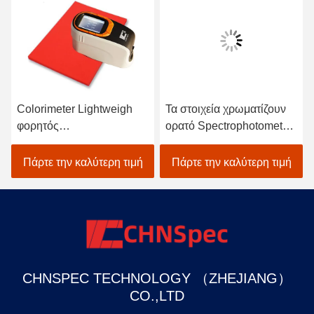
Colorimeter Lightweigh
Τα στοιχεία χρωματίζουν
φορητός
ορατό Spectrophotometer
Spectrophotometer
για υφαντικό χρωματικής
ατομικός ανιχνευτής
προσαρμογής στο Μαύρο
Πάρτε την καλύτερη τιμή
Πάρτε την καλύτερη τιμή
χρωμάτων αυτοκινήτων
CHNSPEC TECHNOLOGY （ZHEJIANG）
CO.,LTD