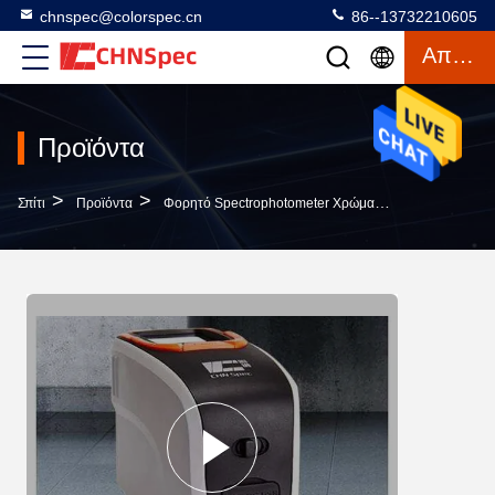
chnspec@colorspec.cn
86--13732210605
Απόσπασμα
Προϊόντα
>
>
>
Σπίτι
Προϊόντα
Φορητό Spectrophotometer Χρώματος
Spectropho