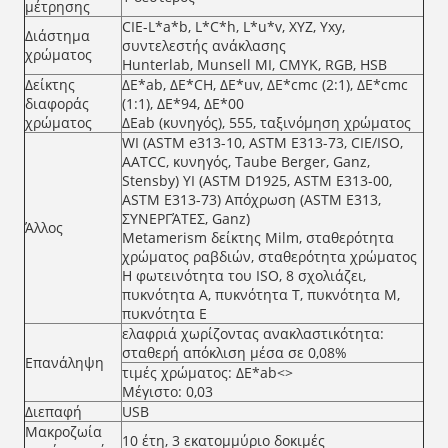
μέτρησης
CIE-L*a*b, L*C*h, L*u*v, XYZ, Yxy,
Διάστημα
συντελεστής ανάκλασης
χρώματος
Hunterlab, Munsell MI, CMYK, RGB, HSB
Δείκτης
ΔE*ab, ΔE*CH, ΔE*uv, ΔE*cmc (2:1), ΔE*cmc
διαφοράς
(1:1), ΔE*94, ΔE*00
χρώματος
ΔEab (κυνηγός), 555, ταξινόμηση χρώματος
WI (ASTM e313-10, ASTM E313-73, CIE/ISO,
AATCC, κυνηγός, Taube Berger, Ganz,
Stensby) YI (ASTM D1925, ASTM E313-00,
ASTM E313-73) Απόχρωση (ASTM E313,
ΣΥΝΕΡΓΆΤΕΣ, Ganz)
Άλλος
Metamerism δείκτης Milm, σταθερότητα
χρώματος ραβδιών, σταθερότητα χρώματος
Η φωτεινότητα του ISO, 8 σχολιάζει,
πυκνότητα Α, πυκνότητα Τ, πυκνότητα Μ,
πυκνότητα Ε
ελαφριά χωρίζοντας ανακλαστικότητα:
σταθερή απόκλιση μέσα σε 0,08%
Επανάληψη
τιμές χρώματος: ΔE*ab<>
Μέγιστο: 0,03
Διεπαφή
USB
Μακροζωία
10 έτη, 3 εκατομμύριο δοκιμές