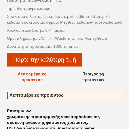
Ποσότητα παραγγελίας min: 1
Τιμή: Διαπραγματεύσιμα
Συσκευασία λεπτομέρειες: Εσωτερικό κιβώτιο: Εξωτερικό
κιβώτιο συσκευασίας αφρού: Μέγεθος κιβωτίων χαρτοκιβωτίων:
Χρόνος παράδοσης: 5-7 ημέρες
Όροι πληρωμής: L/C, T/T, Western Union, MoneyGram
Δυνατότητα προσφοράς: 1000 το μήνα
Πάρτε την καλύτερη τιμή
Λεπτομέρειες
Περιγραφή
προιόντος
προϊόντων
Λεπτομέρειες προιόντος
Επισημαίνω:
χρωματικής προσαρμογής spectrophotometer
,
συσκευή ανάλυσης φάσματος χρώματος
,
USB διασύνδεσε φορητό Spectrophotometer