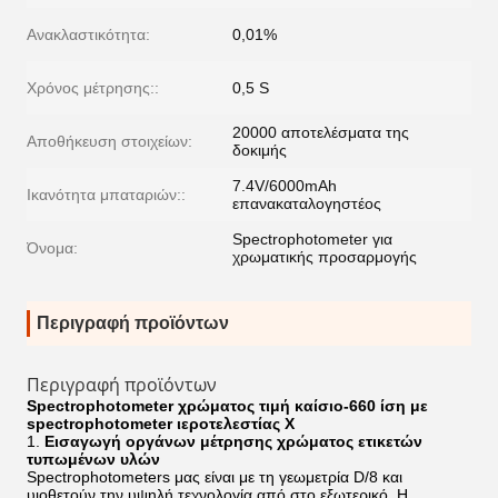
Ανακλαστικότητα:
0,01%
Χρόνος μέτρησης::
0,5 S
20000 αποτελέσματα της
Αποθήκευση στοιχείων:
δοκιμής
7.4V/6000mAh
Ικανότητα μπαταριών::
επανακαταλογηστέος
Spectrophotometer για
Όνομα:
χρωματικής προσαρμογής
Περιγραφή προϊόντων
Περιγραφή προϊόντων
Spectrophotometer χρώματος τιμή καίσιο-660 ίση με
spectrophotometer ιεροτελεστίας Χ
1.
Εισαγωγή οργάνων μέτρησης χρώματος ετικετών
τυπωμένων υλών
Spectrophotometers μας είναι με τη γεωμετρία D/8 και
υιοθετούν την υψηλή τεχνολογία από στο εξωτερικό. Η