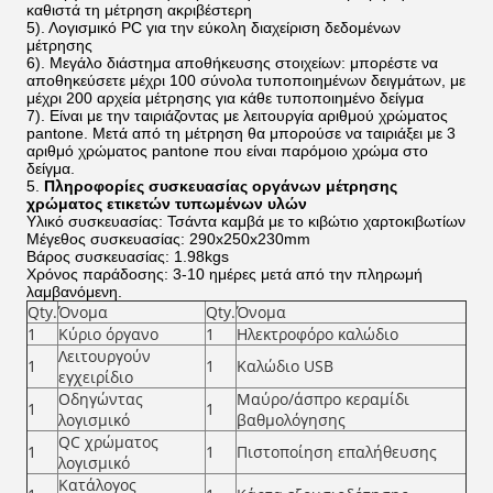
καθιστά τη μέτρηση ακριβέστερη
5). Λογισμικό PC για την εύκολη διαχείριση δεδομένων
μέτρησης
6). Μεγάλο διάστημα αποθήκευσης στοιχείων: μπορέστε να
αποθηκεύσετε μέχρι 100 σύνολα τυποποιημένων δειγμάτων, με
μέχρι 200 αρχεία μέτρησης για κάθε τυποποιημένο δείγμα
7). Είναι με την ταιριάζοντας με λειτουργία αριθμού χρώματος
pantone. Μετά από τη μέτρηση θα μπορούσε να ταιριάξει με 3
αριθμό χρώματος pantone που είναι παρόμοιο χρώμα στο
δείγμα.
5.
Πληροφορίες συσκευασίας οργάνων μέτρησης
χρώματος ετικετών τυπωμένων υλών
Υλικό συσκευασίας: Τσάντα καμβά με το κιβώτιο χαρτοκιβωτίων
Μέγεθος συσκευασίας: 290x250x230mm
Βάρος συσκευασίας: 1.98kgs
Χρόνος παράδοσης: 3-10 ημέρες μετά από την πληρωμή
λαμβανόμενη.
Qty.
Όνομα
Qty.
Όνομα
1
Κύριο όργανο
1
Ηλεκτροφόρο καλώδιο
Λειτουργούν
1
1
Καλώδιο USB
εγχειρίδιο
Οδηγώντας
Μαύρο/άσπρο κεραμίδι
1
1
λογισμικό
βαθμολόγησης
QC χρώματος
1
1
Πιστοποίηση επαλήθευσης
λογισμικό
Κατάλογος