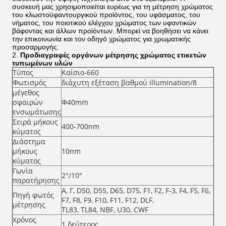
συσκευή μας χρησιμοποιείται ευρέως για τη μέτρηση χρώματος
του κλωστοϋφαντουργικού προϊόντος, του υφάσματος, του
νήματος, του ποιοτικού ελέγχου χρώματος των υφαντικών
βάφοντας και άλλων προϊόντων. Μπορεί να βοηθήσει να κάνει
την επικοινωνία και τον οδηγό χρώματος για χρωματικής
προσαρμογής.
2.
Προδιαγραφές οργάνων μέτρησης χρώματος ετικετών
τυπωμένων υλών
Τύπος
Καίσιο-660
Φωτισμός
διάχυτη εξέταση βαθμού illumination/8
μέγεθος
σφαιρών
Φ40mm
ενσωμάτωσης
Σειρά μήκους
400-700nm
κύματος
Διάστημα
μήκους
10nm
κύματος
Γωνία
2°/10°
παρατήρησης
Α, Γ, D50, D55, D65, D75, F1, F2, F-3, F4, F5, F6,
Πηγή φωτός
F7, F8, F9, F10, F11, F12, DLF,
μέτρησης
TL83, TL84, NBF, U30, CWF
Χρόνος
1 δεύτερος