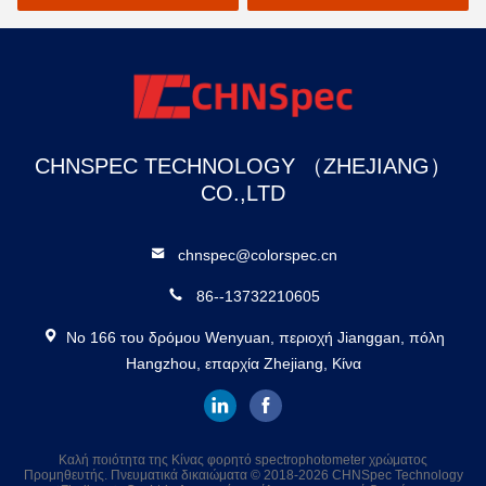
χρωμάτων αυτοκινήτων
CHNSPEC TECHNOLOGY （ZHEJIANG）
CO.,LTD
chnspec@colorspec.cn
86--13732210605
Νο 166 του δρόμου Wenyuan, περιοχή Jianggan, πόλη
Hangzhou, επαρχία Zhejiang, Κίνα
Καλή ποιότητα της Κίνας φορητό spectrophotometer χρώματος
Προμηθευτής. Πνευματικά δικαιώματα © 2018-2026 CHNSpec Technology