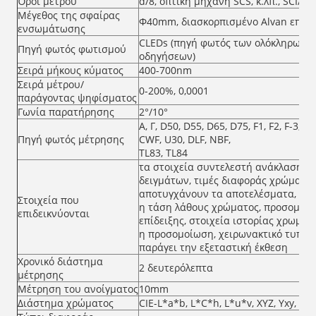
Όροι μέτρου
d/8, οπτική μηχανή SCS, κ.λπ., SCI/
Μέγεθος της σφαίρας
Φ40mm, διασκορπισμένο Alvan επίσ
ενσωμάτωσης
CLEDs (πηγή φωτός των ολόκληρων 
Πηγή φωτός φωτισμού
οδηγήσεων)
Σειρά μήκους κύματος
400-700nm
Σειρά μέτρου/
0-200%, 0,0001
παράγοντας ψηφίσματος
Γωνία παρατήρησης
2°/10°
Α, Γ, D50, D55, D65, D75, F1, F2, F-3, F4,
Πηγή φωτός μέτρησης
CWF, U30, DLF, NBF,
TL83, TL84
τα στοιχεία συντελεστή ανάκλασης/ο
δειγμάτων, τιμές διαφοράς χρώματο
αποτυγχάνουν τα αποτελέσματα,
Στοιχεία που
η τάση λάθους χρώματος, προσομοίω
επιδεικνύονται
επίδειξης, στοιχεία ιστορίας χρωματί
η προσομοίωση, χειρωνακτικό τυποπ
παράγει την εξεταστική έκθεση
Χρονικό διάστημα
2 δευτερόλεπτα
μέτρησης
Μέτρηση του ανοίγματος
10mm
Διάστημα χρώματος
CIE-L*a*b, L*C*h, L*u*v, XYZ, Yxy, 