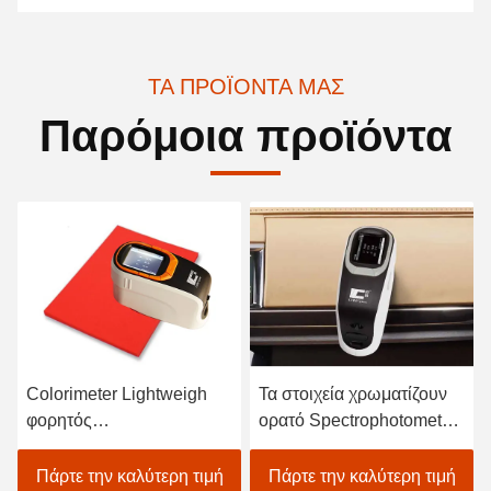
ΤΑ ΠΡΟΪΌΝΤΑ ΜΑΣ
Παρόμοια προϊόντα
Colorimeter Lightweigh
Τα στοιχεία χρωματίζουν
φορητός
ορατό Spectrophotometer
Spectrophotometer
για υφαντικό χρωματικής
ατομικός ανιχνευτής
προσαρμογής στο Μαύρο
Πάρτε την καλύτερη τιμή
Πάρτε την καλύτερη τιμή