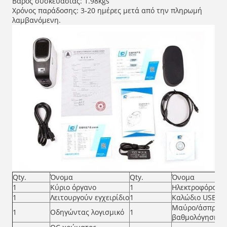
Βάρος συσκευασίας: 1.98kgs
Χρόνος παράδοσης: 3-20 ημέρες μετά από την πληρωμή
λαμβανόμενη.
Qty.
Όνομα
Qty.
Όνομα
1
Κύριο όργανο
1
Ηλεκτροφόρο κα
1
Λειτουργούν εγχειρίδιο
1
Καλώδιο USB
Μαύρο/άσπρο κ
1
Οδηγώντας λογισμικό
1
βαθμολόγησης