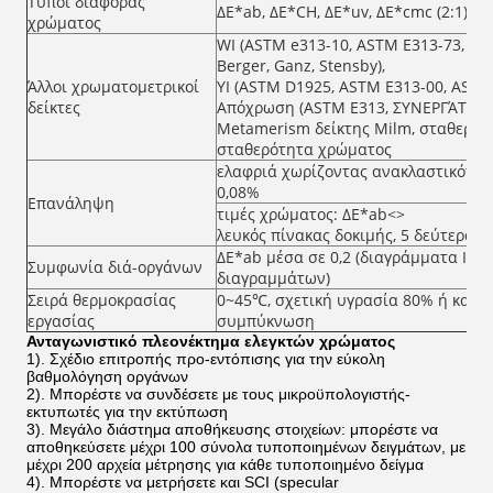
Τύποι διαφοράς
ΔE*ab, ΔE*CH, ΔE*uv, ΔE*cmc (2:1), ΔE
χρώματος
WI (ASTM e313-10, ASTM E313-73, CIE
Berger, Ganz, Stensby),
Άλλοι χρωματομετρικοί
YI (ASTM D1925, ASTM E313-00, ASTM 
δείκτες
Απόχρωση (ASTM E313, ΣΥΝΕΡΓΆΤΕΣ, 
Metamerism δείκτης Milm, σταθερότ
σταθερότητα χρώματος
ελαφριά χωρίζοντας ανακλαστικότητ
0,08%
Επανάληψη
τιμές χρώματος: ΔE*ab<>
λευκός πίνακας δοκιμής, 5 δεύτερα δι
ΔE*ab μέσα σε 0,2 (διαγράμματα ΙΙ 
Συμφωνία διά-οργάνων
διαγραμμάτων)
Σειρά θερμοκρασίας
0~45℃, σχετική υγρασία 80% ή κατωτ
εργασίας
συμπύκνωση
Ανταγωνιστικό πλεονέκτημα ελεγκτών χρώματος
1). Σχέδιο επιτροπής προ-εντόπισης για την εύκολη
βαθμολόγηση οργάνων
2). Μπορέστε να συνδέσετε με τους μικροϋπολογιστής-
εκτυπωτές για την εκτύπωση
3). Μεγάλο διάστημα αποθήκευσης στοιχείων: μπορέστε να
αποθηκεύσετε μέχρι 100 σύνολα τυποποιημένων δειγμάτων, με
μέχρι 200 αρχεία μέτρησης για κάθε τυποποιημένο δείγμα
4). Μπορέστε να μετρήσετε και SCI (specular