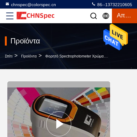
chnspec@colorspec.cn
86--13732210605
Απόσπασμα
Προϊόντα
>
>
>
Σπίτι
Προϊόντα
Φορητό Spectrophotometer Χρώματος
Spectropho