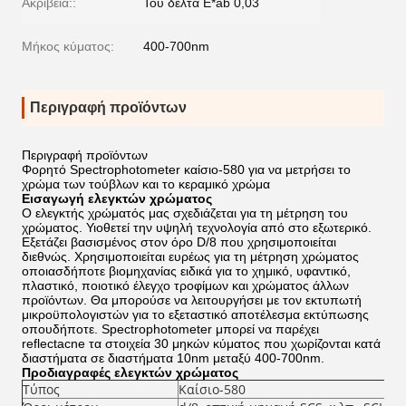
Ακρίβεια::
Του δέλτα E*ab 0,03
Μήκος κύματος:
400-700nm
Περιγραφή προϊόντων
Περιγραφή προϊόντων
Φορητό Spectrophotometer καίσιο-580 για να μετρήσει το
χρώμα των τούβλων και το κεραμικό χρώμα
Εισαγωγή ελεγκτών χρώματος
Ο ελεγκτής χρώματός μας σχεδιάζεται για τη μέτρηση του
χρώματος. Υιοθετεί την υψηλή τεχνολογία από στο εξωτερικό.
Εξετάζει βασισμένος στον όρο D/8 που χρησιμοποιείται
διεθνώς. Χρησιμοποιείται ευρέως για τη μέτρηση χρώματος
οποιασδήποτε βιομηχανίας ειδικά για το χημικό, υφαντικό,
πλαστικό, ποιοτικό έλεγχο τροφίμων και χρώματος άλλων
προϊόντων. Θα μπορούσε να λειτουργήσει με τον εκτυπωτή
μικροϋπολογιστών για το εξεταστικό αποτέλεσμα εκτύπωσης
οπουδήποτε. Spectrophotometer μπορεί να παρέχει
reflectacne τα στοιχεία 30 μηκών κύματος που χωρίζονται κατά
διαστήματα σε διαστήματα 10nm μεταξύ 400-700nm.
Προδιαγραφές ελεγκτών χρώματος
Τύπος
Καίσιο-580