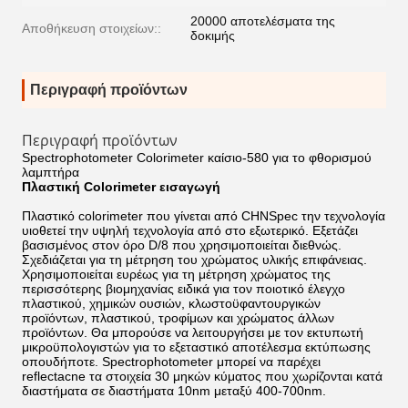
20000 αποτελέσματα της
Αποθήκευση στοιχείων::
δοκιμής
Περιγραφή προϊόντων
Περιγραφή προϊόντων
Spectrophotometer Colorimeter καίσιο-580 για το φθορισμού
λαμπτήρα
Πλαστική Colorimeter εισαγωγή
Πλαστικό colorimeter που γίνεται από CHNSpec την τεχνολογία
υιοθετεί την υψηλή τεχνολογία από στο εξωτερικό. Εξετάζει
βασισμένος στον όρο D/8 που χρησιμοποιείται διεθνώς.
Σχεδιάζεται για τη μέτρηση του χρώματος υλικής επιφάνειας.
Χρησιμοποιείται ευρέως για τη μέτρηση χρώματος της
περισσότερης βιομηχανίας ειδικά για τον ποιοτικό έλεγχο
πλαστικού, χημικών ουσιών, κλωστοϋφαντουργικών
προϊόντων, πλαστικού, τροφίμων και χρώματος άλλων
προϊόντων. Θα μπορούσε να λειτουργήσει με τον εκτυπωτή
μικροϋπολογιστών για το εξεταστικό αποτέλεσμα εκτύπωσης
οπουδήποτε. Spectrophotometer μπορεί να παρέχει
reflectacne τα στοιχεία 30 μηκών κύματος που χωρίζονται κατά
διαστήματα σε διαστήματα 10nm μεταξύ 400-700nm.