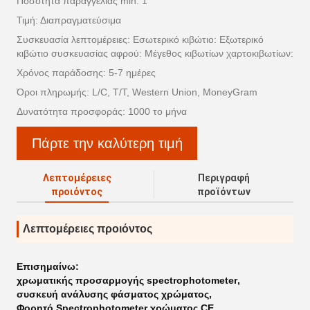
Ποσότητα παραγγελίας min: 1
Τιμή: Διαπραγματεύσιμα
Συσκευασία λεπτομέρειες: Εσωτερικό κιβώτιο: Εξωτερικό
κιβώτιο συσκευασίας αφρού: Μέγεθος κιβωτίων χαρτοκιβωτίων:
Χρόνος παράδοσης: 5-7 ημέρες
Όροι πληρωμής: L/C, T/T, Western Union, MoneyGram
Δυνατότητα προσφοράς: 1000 το μήνα
Πάρτε την καλύτερη τιμή
Λεπτομέρειες
Περιγραφή
προιόντος
προϊόντων
Λεπτομέρειες προιόντος
Επισημαίνω:
χρωματικής προσαρμογής spectrophotometer
,
συσκευή ανάλυσης φάσματος χρώματος
,
Φορητό Spectrophotometer χρώματος CE