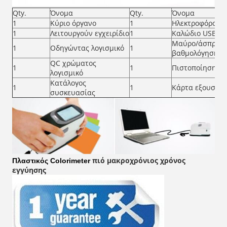
Qty.
Όνομα
Qty.
Όνομα
1
Κύριο όργανο
1
Ηλεκτροφόρο κα
1
Λειτουργούν εγχειρίδιο
1
Καλώδιο USB
Μαύρο/άσπρο κ
1
Οδηγώντας λογισμικό
1
βαθμολόγησης
QC χρώματος
1
1
Πιστοποίηση ε
λογισμικό
Κατάλογος
1
1
Κάρτα εξουσιο
συσκευασίας
πιό μακροχρόνιος χρόνος
Πλαστικός Colorimeter
εγγύησης