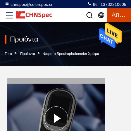
chnspec@colorspec.cn
86--13732210605
Απόσπασμα
Προϊόντα
>
>
>
Σπίτι
Προϊόντα
Φορητό Spectrophotometer Χρώματος
Spectropho