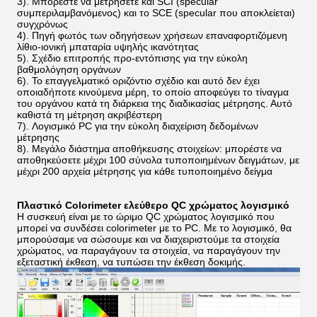
3). Μπορέστε να μετρήσετε και SCI (specular
συμπεριλαμβανόμενος) και το SCE (specular που αποκλείεται)
συγχρόνως
4). Πηγή φωτός των οδηγήσεων χρήσεων επαναφορτιζόμενη
λίθιο-ιονική μπαταρία υψηλής ικανότητας
5). Σχέδιο επιτροπής προ-εντόπισης για την εύκολη
βαθμολόγηση οργάνων
6). Το επαγγελματικό οριζόντιο σχέδιο και αυτό δεν έχει
οποιαδήποτε κινούμενα μέρη, το οποίο αποφεύγει το τίναγμα
του οργάνου κατά τη διάρκεια της διαδικασίας μέτρησης. Αυτό
καθιστά τη μέτρηση ακριβέστερη
7). Λογισμικό PC για την εύκολη διαχείριση δεδομένων
μέτρησης
8). Μεγάλο διάστημα αποθήκευσης στοιχείων: μπορέστε να
αποθηκεύσετε μέχρι 100 σύνολα τυποποιημένων δειγμάτων, με
μέχρι 200 αρχεία μέτρησης για κάθε τυποποιημένο δείγμα
Πλαστικό Colorimeter ελεύθερο QC χρώματος λογισμικό
Η συσκευή είναι με το ώριμο QC χρώματος λογισμικό που
μπορεί να συνδέσει colorimeter με το PC. Με το λογισμικό, θα
μπορούσαμε να σώσουμε και να διαχειριστούμε τα στοιχεία
χρώματος, να παραγάγουν τα στοιχεία, να παραγάγουν την
εξεταστική έκθεση, να τυπώσει την έκθεση δοκιμής.