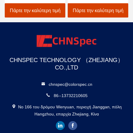
Spectrophotometer
για υφαντικό χρωματικής
ατομικός ανιχνευτής
προσαρμογής στο Μαύρο
Πάρτε την καλύτερη τιμή
Πάρτε την καλύτερη τιμή
χρωμάτων αυτοκινήτων
CHNSPEC TECHNOLOGY （ZHEJIANG）
CO.,LTD
chnspec@colorspec.cn
86--13732210605
Νο 166 του δρόμου Wenyuan, περιοχή Jianggan, πόλη
Hangzhou, επαρχία Zhejiang, Κίνα