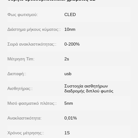
Φως φωτισμού:
CLED
Διάστημα μήκους κύματος::
10nm
Σειρά ανακλαστικότητας::
0-200%
Μέτρηση Tim:
2s
Διεπαφή::
usb
Συστοιχία αισθητήρων
Αισθητήρας::
διαδρομής διπλού φωτός
Μισό φασματικό πλάτος::
5nm
Ανακλαστικότητα:
0,01%
Χρόνος μέτρησης::
1S