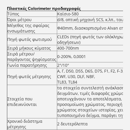
Πλαστικές Colorimeter προδιαγραφές
Τύπος
Καίσιο-580
Όροι μέτρου
d/8, οπτική μηχανή SCS, κ.λπ., ταυτ
Μέγεθος της σφαίρας
Φ40mm, διασκορπισμένο Alvan επίσ
ενσωμάτωσης
CLEDs (πηγή φωτός των ολόκληρων 
Πηγή φωτός φωτισμού
οδηγήσεων)
Σειρά μήκους κύματος
400-700nm
Σειρά μέτρου/
0-200%, 0,0001
παράγοντας ψηφίσματος
Γωνία παρατήρησης
2°/10°
Α, Γ, D50, D55, D65, D75, F1, F2, F-3, F4,
Πηγή φωτός μέτρησης
CWF, U30, DLF, NBF,
TL83, TL84
τα στοιχεία συντελεστή ανάκλασης/ο
δειγμάτων, τιμές διαφοράς χρώματο
Στοιχεία που
αποτυγχάνουν τα αποτελέσματα, τάσ
επιδεικνύονται
προσομοίωση χρώματος, περιοχή μέτ
χρώματος στοιχείων ιστορίας, χειρω
τυποποιημένο δείγμα, παράγει την ε
Χρονικό διάστημα
2 δευτερόλεπτα
μέτρησης