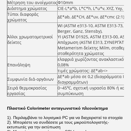
Μέτρηση του ανοίγματος
Φ10mm
Διάστημα χρώματος
CIE-L*a*b, L*C*h, L*u*v, XYZ, Yxy, 
Τύποι διαφοράς
ΔE*ab, ΔE*CH, ΔE*uv, ΔE*cmc (2:1), ΔE
χρώματος
WI (ASTM e313-10, ASTM E313-73, CIE
Berger, Ganz, Stensby),
Άλλοι χρωματομετρικοί
YI (ASTM D1925, ASTM E313-00, ASTM 
δείκτες
Απόχρωση (ASTM E313, ΣΥΝΕΡΓΆΤΕΣ, 
Metamerism δείκτης Milm, σταθερότ
σταθερότητα χρώματος
ελαφριά χωρίζοντας ανακλαστικότητ
Επανάληψη
0,08%
τιμές χρώματος: ΔE*ab<>
ΔE*ab μέσα σε 0,2 (διαγράμματα ΙΙ 
Συμφωνία διά-οργάνων
διαγραμμάτων)
Σειρά θερμοκρασίας
0~45℃, σχετική υγρασία 80% ή κατωτ
εργασίας
συμπύκνωση
Πλαστικό Colorimeter ανταγωνιστικό πλεονέκτημα
1). Περιλαμβάνει το λογισμικό PC για να διαχειριστεί τα στοιχεία
2). Μπορέστε να συνδέσετε με τους μικροϋπολογιστής-
εκτυπωτές για την εκτύπωση