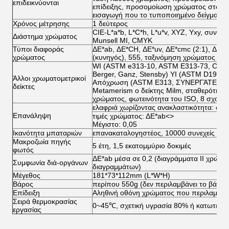
επιδεικνύονται
επίδειξης, προσομοίωση χρώματος στοιχεί
εισαγωγή που το τυποποιημένο δείγμα, π
Χρόνος μέτρησης
1 δεύτερος
CIE-L*a*b, L*C*h, L*u*v, XYZ, Yxy, συντε
Διάστημα χρώματος
Munsell MI, CMYK
Τύποι διαφοράς
ΔE*ab, ΔE*CH, ΔE*uv, ΔE*cmc (2:1), ΔE*c
χρώματος
(κυνηγός), 555, ταξινόμηση χρώματος
WI (ASTM e313-10, ASTM E313-73, CIE/I
Berger, Ganz, Stensby) YI (ASTM D1925
Άλλοι χρωματομετρικοί
Απόχρωση (ASTM E313, ΣΥΝΕΡΓΆΤΕΣ, 
δείκτες
Metamerism ο δείκτης Milm, σταθερότητα
χρώματος, φωτεινότητα του ISO, 8 σχολιά
ελαφριά χωρίζοντας ανακλαστικότητα: στ
Επανάληψη
τιμές χρώματος: ΔE*ab
<>
Μέγιστο: 0,05
Ικανότητα μπαταριών
επανακαταλογηστέος, 10000 συνεχείς δοκ
Μακροζωία πηγής
5 έτη, 1,5 εκατομμύριο δοκιμές
φωτός
ΔE*ab μέσα σε 0,2 (διαγράμματα ΙΙ χρώμ
Συμφωνία διά-οργάνων
διαγραμμάτων)
Μέγεθος
181*73*112mm (L*W*H)
Βάρος
περίπου 550g (δεν περιλαμβάνει το βάρος
Επίδειξη
Αληθινή οθόνη χρώματος που περιλαμβάν
Σειρά θερμοκρασίας
0~45℃, σχετική υγρασία 80% ή κατωτέρω
εργασίας