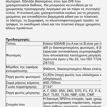
εξωτερικό. Εξετάζει βασισμένος στον όρο D/8 που
χρησιμοποιείται διεθνώς. Θα μπορούσε να συνδέσει με το
χρωματικής προσαρμογής λογισμικό για να πάρει τις συνταγές/
τύπος.
Η συσκευή μας χρησιμοποιείται ευρέως για τη μέτρηση
χρώματος για οποιαδήποτε βιομηχανία ειδικά για το πλαστικό,
το λάστιχο, τη ζωγραφική, το κλωστοϋφαντουργικό προϊόν, τα
τρόφιμα, το οικοδομικό υλικό και τον ποιοτικό έλεγχο χρώματος
άλλων προϊόντων.
Προδιαγραφές:
Τύπος
Καίσιο-600A/B (το Α και το Β είναι για τις 
d/8 (ο διασκορπισμένος φωτισμός, 8 βαθμ
(specular αντανάκλαση συμπεριλαμβανόμε
Φωτισμός
που αποκλείεται) ταυτόχρονη μέτρηση. 
πρότυπα όρου γ No.15, του ISO 7724/1, A
Z8722)
Μέγεθος της σφαίρας
Φ40mm, διασκορπισμένο Alvan επίστρωμα
ενσωμάτωσης
CLEDs (πηγή φωτός των ολόκληρων ισορ
Πηγή φωτός φωτισμού
οδηγήσεων)
Σειρά μήκους κύματος
400-700nm
Γωνία παρατήρησης
2°/10°
Α, Γ, D50, D55, D65, D75, F1, F2, F-3, F4
Πηγή φωτός μέτρησης
DLF, TL83, TL84, NBF, U30, CWF
Η διανομή SPD/τα στοιχεία, τιμές χρώματο
χρώματος/γραφική παράσταση, πέρασμα/α
Στοιχεία που
τάση λάθους χρώματος, προσομοίωση χρ