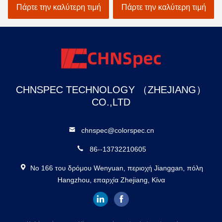
ατομικός ανιχνευτής
προσαρμογής στο Μαύρο
Πάρτε την καλύτερη τιμή
Πάρτε την καλύτερη τιμή
χρωμάτων αυτοκινήτων
CHNSPEC TECHNOLOGY （ZHEJIANG）
CO.,LTD
chnspec@colorspec.cn
86--13732210605
Νο 166 του δρόμου Wenyuan, περιοχή Jianggan, πόλη
Hangzhou, επαρχία Zhejiang, Κίνα