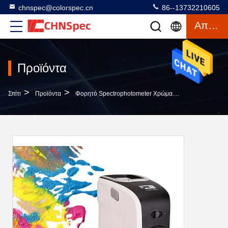
chnspec@colorspec.cn
86--13732210605
Απόσπασμα
Προϊόντα
>
>
>
Σπίτι
Προϊόντα
Φορητό Spectrophotometer Χρώματος
Μετρώντας