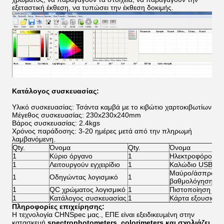
εξεταστική έκθεση, να τυπώσει την έκθεση δοκιμής.
Κατάλογος συσκευασίας:
Υλικό συσκευασίας: Τσάντα καμβά με το κιβώτιο χαρτοκιβωτίων
Μέγεθος συσκευασίας: 230x230x240mm
Βάρος συσκευασίας: 2.4kgs
Χρόνος παράδοσης: 3-20 ημέρες μετά από την πληρωμή
λαμβανόμενη.
Qty.
Όνομα
Qty.
Όνομα
1
Κύριο όργανο
1
Ηλεκτροφόρο κα
1
Λειτουργούν εγχειρίδιο
1
Καλώδιο USB
Μαύρο/άσπρο κε
1
Οδηγώντας λογισμικό
1
βαθμολόγησης
1
QC χρώματος λογισμικό
1
Πιστοποίηση επ
1
Κατάλογος συσκευασίας
1
Κάρτα εξουσιοδό
Πληροφορίες επιχείρησης:
Η τεχνολογία CHNSpec μας., ΕΠΕ είναι εξειδικευμένη στην
κατασκευή
spectrophotometers, colorimeters και σχολιάζει