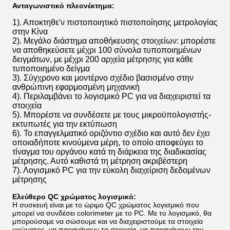
Ανταγωνιστικό πλεονέκτημα:
1). Αποκτηθε'ν πιστοποιητικό πιστοποίησης μετρολογίας
στην Κίνα
2). Μεγάλο διάστημα αποθήκευσης στοιχείων: μπορέστε
να αποθηκεύσετε μέχρι 100 σύνολα τυποποιημένων
δειγμάτων, με μέχρι 200 αρχεία μέτρησης για κάθε
τυποποιημένο δείγμα
3). Σύγχρονο και μοντέρνο σχέδιο βασισμένο στην
ανθρώπινη εφαρμοσμένη μηχανική
4). Περιλαμβάνει το λογισμικό PC για να διαχειριστεί τα
στοιχεία
5). Μπορέστε να συνδέσετε με τους μικροϋπολογιστής-
εκτυπωτές για την εκτύπωση
6). Το επαγγελματικό οριζόντιο σχέδιο και αυτό δεν έχει
οποιαδήποτε κινούμενα μέρη, το οποίο αποφεύγει το
τίναγμα του οργάνου κατά τη διάρκεια της διαδικασίας
μέτρησης. Αυτό καθιστά τη μέτρηση ακριβέστερη
7). Λογισμικό PC για την εύκολη διαχείριση δεδομένων
μέτρησης
Ελεύθερο QC χρώματος λογισμικό:
Η συσκευή είναι με το ώριμο QC χρώματος λογισμικό που
μπορεί να συνδέσει colorimeter με το PC. Με το λογισμικό, θα
μπορούσαμε να σώσουμε και να διαχειριστούμε τα στοιχεία
χρώματος, να παραγάγουν τα στοιχεία, να παραγάγουν την