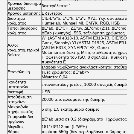
Χρονικό διάστημα
δευτερόλεπτα 1
μέτρησης
Χρόνος μέτρησης
1 δεύτερος
Διάστημα
CIE-L*a*b, L*C*h, L*u*v, XYZ, Yxy, συντελεστής
χρώματος
Hunterlab, Munsell MI, CMYK, RGB, HSB
Τύποι διαφοράς
ΔE*ab, ΔE*CH, ΔE*uv, ΔE*cmc (2:1), ΔE*cmc (1:
χρώματος
ΔEab (κυνηγός), 555, ταξινόμηση χρώματος
WI (ASTM e313-10, ASTM E313-73, CIE/ISO, AA
Ganz, Stensby) YI (ASTM D1925, ASTM E313-
Άλλοι
(ASTM E313, ΣΥΝΕΡΓΆΤΕΣ, Ganz)
χρωματομετρικοί
Metamerism δείκτης Milm, σταθερότητα χρώματ
δείκτες
Η φωτεινότητα του ISO, 8 σχολιάζει, πυκνότητα 
πυκνότητα Ε
ελαφριά χωρίζοντας ανακλαστικότητα: σταθερή 
Επανάληψη
τιμές χρώματος: ΔE*ab
<>
Μέγιστο: 0,04
Ικανότητα
επανακαταλογηστέος, 10000 συνεχείς δοκιμές, 
μπαταριών
Διεπαφή
USB
Αποθήκευση
20000 αποτελέσματα της δοκιμής
στοιχείων
Μακροζωία
5 έτη, 1,5 εκατομμύριο δοκιμές
πηγής φωτός
Συμφωνία διά-
ΔE*ab μέσα σε 0,2 (διαγράμματα ΙΙ χρώματος B
οργάνων
Μέγεθος
181*73*112mm (L*W*H)
Βάρος
περίπου 550g (δεν περιλαμβάνει το βάρος της μ