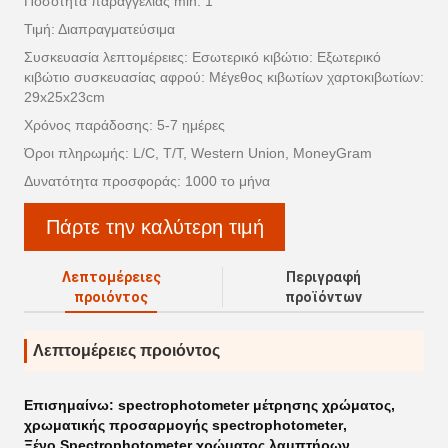
Ποσότητα παραγγελίας min: 1
Τιμή: Διαπραγματεύσιμα
Συσκευασία λεπτομέρειες: Εσωτερικό κιβώτιο: Εξωτερικό
κιβώτιο συσκευασίας αφρού: Μέγεθος κιβωτίων χαρτοκιβωτίων:
29x25x23cm
Χρόνος παράδοσης: 5-7 ημέρες
Όροι πληρωμής: L/C, T/T, Western Union, MoneyGram
Δυνατότητα προσφοράς: 1000 το μήνα
Πάρτε την καλύτερη τιμή
Λεπτομέρειες
Περιγραφή
προιόντος
προϊόντων
Λεπτομέρειες προιόντος
Επισημαίνω:
spectrophotometer μέτρησης χρώματος
,
χρωματικής προσαρμογής spectrophotometer
,
Ξένο Spectrophotometer χρώματος λαμπτήρων