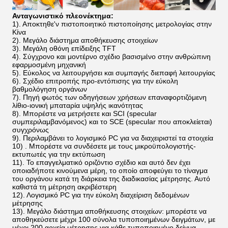
Ανταγωνιστικό πλεονέκτημα:
1). Αποκτηθε'ν πιστοποιητικό πιστοποίησης μετρολογίας στην
Κίνα
2). Μεγάλο διάστημα αποθήκευσης στοιχείων
3). Μεγάλη οθόνη επίδειξης TFT
4). Σύγχρονο και μοντέρνο σχέδιο βασισμένο στην ανθρώπινη
εφαρμοσμένη μηχανική
5). Εύκολος να λειτουργήσει και συμπαγής διεπαφή λειτουργίας
6). Σχέδιο επιτροπής προ-εντόπισης για την εύκολη
βαθμολόγηση οργάνων
7). Πηγή φωτός των οδηγήσεων χρήσεων επαναφορτιζόμενη
λίθιο-ιονική μπαταρία υψηλής ικανότητας
8). Μπορέστε να μετρήσετε και SCI (specular
συμπεριλαμβανόμενος) και το SCE (specular που αποκλείεται)
συγχρόνως
9). Περιλαμβάνει το λογισμικό PC για να διαχειριστεί τα στοιχεία
10) . Μπορέστε να συνδέσετε με τους μικροϋπολογιστής-
εκτυπωτές για την εκτύπωση
11). Το επαγγελματικό οριζόντιο σχέδιο και αυτό δεν έχει
οποιαδήποτε κινούμενα μέρη, το οποίο αποφεύγει το τίναγμα
του οργάνου κατά τη διάρκεια της διαδικασίας μέτρησης. Αυτό
καθιστά τη μέτρηση ακριβέστερη
12). Λογισμικό PC για την εύκολη διαχείριση δεδομένων
μέτρησης
13). Μεγάλο διάστημα αποθήκευσης στοιχείων: μπορέστε να
αποθηκεύσετε μέχρι 100 σύνολα τυποποιημένων δειγμάτων, με
μέχρι 200 αρχεία μέτρησης για κάθε τυποποιημένο δείγμα