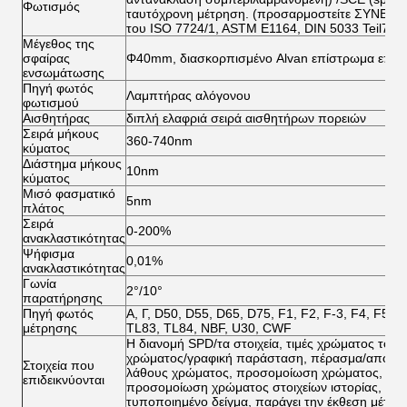
Φωτισμός
ταυτόχρονη μέτρηση. (προσαρμοστείτε ΣΥΝΕΡΓ
του ISO 7724/1, ASTM E1164, DIN 5033 Teil7, J
Μέγεθος της
σφαίρας
Φ40mm, διασκορπισμένο Alvan επίστρωμα επιφά
ενσωμάτωσης
Πηγή φωτός
Λαμπτήρας αλόγονου
φωτισμού
Αισθητήρας
διπλή ελαφριά σειρά αισθητήρων πορειών
Σειρά μήκους
360-740nm
κύματος
Διάστημα μήκους
10nm
κύματος
Μισό φασματικό
5nm
πλάτος
Σειρά
0-200%
ανακλαστικότητας
Ψήφισμα
0,01%
ανακλαστικότητας
Γωνία
2°/10°
παρατήρησης
Πηγή φωτός
Α, Γ, D50, D55, D65, D75, F1, F2, F-3, F4, F5, F
μέτρησης
TL83, TL84, NBF, U30, CWF
Η διανομή SPD/τα στοιχεία, τιμές χρώματος του δ
χρώματος/γραφική παράσταση, πέρασμα/αποτυγχ
Στοιχεία που
λάθους χρώματος, προσομοίωση χρώματος, περι
επιδεικνύονται
προσομοίωση χρώματος στοιχείων ιστορίας, χει
τυποποιημένο δείγμα, παράγει την έκθεση μέτρη