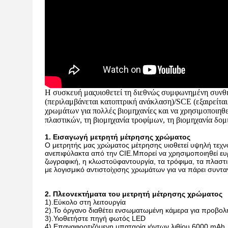
Η συσκευή μας
υιοθετεί τη διεθνώς συμφωνημένη συνθή
(περιλαμβάνεται κατοπτρική ανάκλαση)/SCE (εξαιρείται
χρωμάτων για πολλές βιομηχανίες και να χρησιμοποιηθ
πλαστικών, τη βιομηχανία τροφίμων, τη βιομηχανία δομι
1. Εισαγωγή μετρητή μέτρησης χρώματος
Ο μετρητής μας χρώματος μέτρησης υιοθετεί υψηλή τεχνο
ανεπιφύλακτα από την CIE.Μπορεί να χρησιμοποιηθεί ευρ
ζωγραφική, η κλωστοϋφαντουργία, τα τρόφιμα, τα πλαστ
με λογισμικό αντιστοίχισης χρωμάτων για να πάρει συντα
2. Πλεονεκτήματα του μετρητή μέτρησης χρώματος
1).Εύκολο στη λειτουργία
2).Το όργανο διαθέτει ενσωματωμένη κάμερα για προβολ
3).Υιοθετήστε πηγή φωτός LED
4).Επαναφορτιζόμενη μπαταρία ιόντων λιθίου 6000 mAh