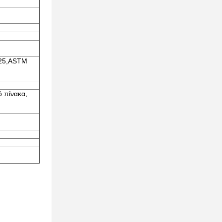
925,ASTM
 πίνακα,