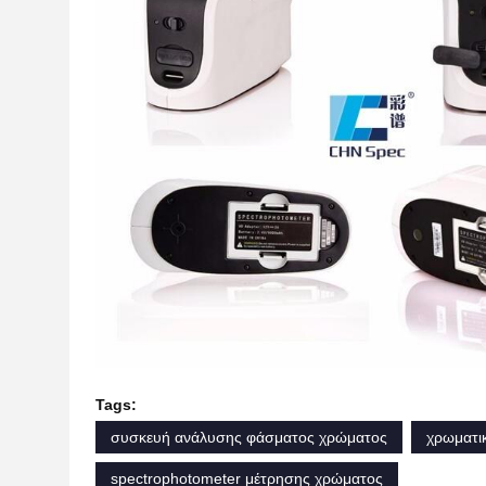
Tags:
συσκευή ανάλυσης φάσματος χρώματος
χρωματι
spectrophotometer μέτρησης χρώματος