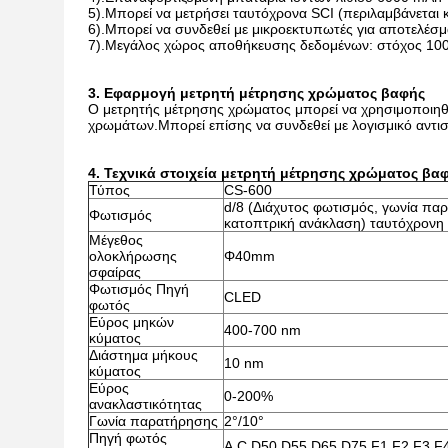
5).Μπορεί να μετρήσει ταυτόχρονα SCI (περιλαμβάνεται κ
6).Μπορεί να συνδεθεί με μικροεκτυπωτές για αποτελέ
7).Μεγάλος χώρος αποθήκευσης δεδομένων: στόχος 100 
3. Εφαρμογή μετρητή μέτρησης χρώματος βαφής
Ο μετρητής μέτρησης χρώματος μπορεί να χρησιμοποιηθε
χρωμάτων.Μπορεί επίσης να συνδεθεί με λογισμικό αντι
4.
Τεχνικά στοιχεία μετρητή μέτρησης χρώματος βα
Τύπος
CS-600
d/8 (Διάχυτος φωτισμός, γωνία παρ
Φωτισμός
κατοπτρική ανάκλαση) ταυτόχρονη
Μέγεθος
ολοκλήρωσης
Φ40mm
σφαίρας
Φωτισμός Πηγή
CLED
φωτός
Εύρος μηκών
400-700 nm
κύματος
Διάστημα μήκους
10 nm
κύματος
Εύρος
0-200%
ανακλαστικότητας
Γωνία παρατήρησης
2°/10°
Πηγή φωτός
A,C,D50,D55,D65,D75,F1,F2,F3,F