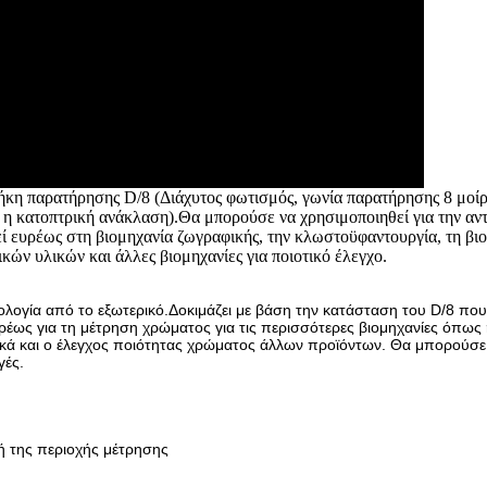
κη παρατήρησης D/8 (Διάχυτος φωτισμός, γωνία παρατήρησης 8 μοίρ
 η κατοπτρική ανάκλαση).
Θα μπορούσε να χρησιμοποιηθεί για την αντ
εί ευρέως στη βιομηχανία ζωγραφικής, την κλωστοϋφαντουργία, τη βι
κών υλικών και άλλες βιομηχανίες για ποιοτικό έλεγχο.
λογία από το εξωτερικό.Δοκιμάζει με βάση την κατάσταση του D/8 που
έως για τη μέτρηση χρώματος για τις περισσότερες βιομηχανίες όπως
ικά και ο έλεγχος ποιότητας χρώματος άλλων προϊόντων. Θα μπορούσε
γές.
ή της περιοχής μέτρησης