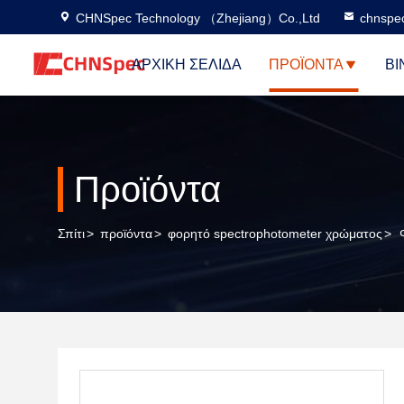
CHNSpec Technology （Zhejiang）Co.,Ltd
chnspe
ΑΡΧΙΚΉ ΣΕΛΊΔΑ
ΠΡΟΪΌΝΤΑ
ΒΊ
Προϊόντα
Σπίτι
>
προϊόντα
>
φορητό spectrophotometer χρώματος
>