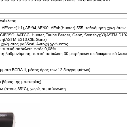
 Ανάκλαση
, ΔE*cmc(1:1),ΔE*94,ΔE*00, ΔEab(Hunter),555, ταξινόμηση χρωμάτων
IE/ISO, AATCC, Hunter, Taube Berger, Ganz, Stensby);YI(ASTM D1
ση(ASTM E313,CIE,Ganz)
ή χρώματος ραβδιού, Αντοχή χρώματος
: τυπική απόκλιση εντός 0,08%
τη βαθμονόμηση, τυπική απόκλιση 30 μετρήσεων σε δοκιμαστικό λευκό
άμματα BCRA II, μέσος όρος των 12 διαγραμμάτων)
ο βάρος της μπαταρίας)
τω (στους 35°C), χωρίς συμπύκνωση