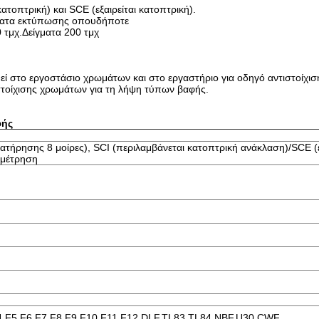
ατοπτρική) και SCE (εξαιρείται κατοπτρική).
σματα εκτύπωσης οπουδήποτε
τμχ.Δείγματα 200 τμχ
ί στο εργοστάσιο χρωμάτων και στο εργαστήριο για οδηγό αντιστοίχισ
στοίχισης χρωμάτων για τη λήψη τύπων βαφής.
φής
ατήρησης 8 μοίρες), SCI (περιλαμβάνεται κατοπτρική ανάκλαση)/SCE (ε
 μέτρηση
4,F5,F6,F7,F8,F9,F10,F11,F12,DLF,TL83,TL84,NBF,U30,CWF