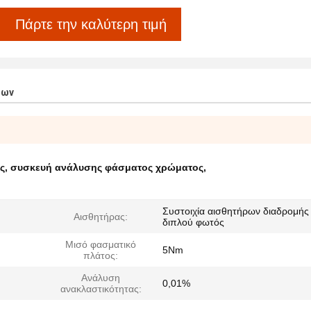
Πάρτε την καλύτερη τιμή
των
ς
,
συσκευή ανάλυσης φάσματος χρώματος
,
Συστοιχία αισθητήρων διαδρομής
Αισθητήρας:
διπλού φωτός
Μισό φασματικό
5Nm
πλάτος:
Ανάλυση
0,01%
ανακλαστικότητας: