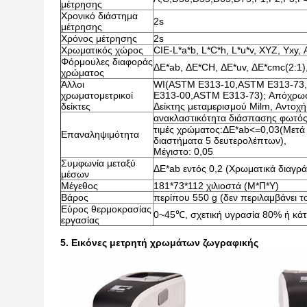
μέτρησης
Χρονικό διάστημα
2s
μέτρησης
Χρόνος μέτρησης
2s
Χρωματικός χώρος
CIE-L*a*b, L*C*h, L*u*v, XYZ, Yxy,
Φόρμουλες διαφοράς
ΔE*ab, ΔE*CH, ΔE*uv, ΔE*cmc(2:1)
χρώματος
Άλλοι
WI(ASTM E313-10,ASTM E313-73,C
χρωματομετρικοί
E313-00,ASTM E313-73); Απόχρω
δείκτες
Δείκτης μεταμερισμού Milm, Αντοχ
ανακλαστικότητα διάσπασης φωτός
τιμές χρώματος:ΔE*ab<=0,03(Μετά 
Επαναληψιμότητα
διαστήματα 5 δευτερολέπτων),
Μέγιστο: 0,05
Συμφωνία μεταξύ
ΔE*ab εντός 0,2 (Χρωματικά διαγρ
μέσων
Μέγεθος
181*73*112 χιλιοστά (Μ*Π*Υ)
Βάρος
περίπου 550 g (δεν περιλαμβάνει τ
Εύρος θερμοκρασίας
0~45℃, σχετική υγρασία 80% ή κά
εργασίας
5.
Εικόνες μετρητή χρωμάτων ζωγραφικής