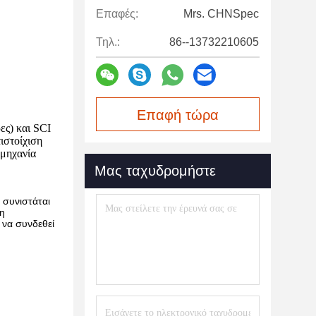
Επαφές:
Mrs. CHNSpec
Τηλ.:
86--13732210605
Επαφή τώρα
ες) και SCI
ιστοίχιση
ομηχανία
Μας ταχυδρομήστε
 συνιστάται
 η
 να συνδεθεί