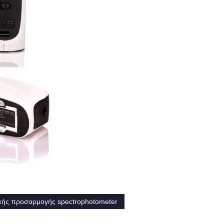
κής προσαρμογής spectrophotometer