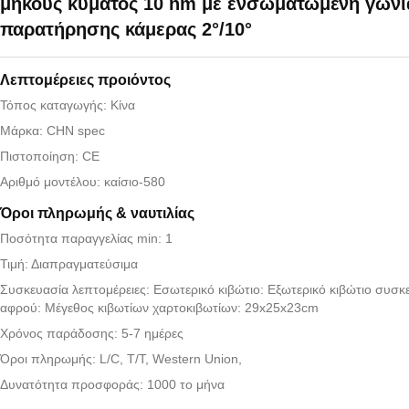
μήκους κύματος 10 nm με ενσωματωμένη γωνί
παρατήρησης κάμερας 2°/10°
Λεπτομέρειες προιόντος
Τόπος καταγωγής: Κίνα
Μάρκα: CHN spec
Πιστοποίηση: CE
Αριθμό μοντέλου: καίσιο-580
Όροι πληρωμής & ναυτιλίας
Ποσότητα παραγγελίας min: 1
Τιμή: Διαπραγματεύσιμα
Συσκευασία λεπτομέρειες: Εσωτερικό κιβώτιο: Εξωτερικό κιβώτιο συσκ
αφρού: Μέγεθος κιβωτίων χαρτοκιβωτίων: 29x25x23cm
Χρόνος παράδοσης: 5-7 ημέρες
Όροι πληρωμής: L/C, T/T, Western Union,
Δυνατότητα προσφοράς: 1000 το μήνα