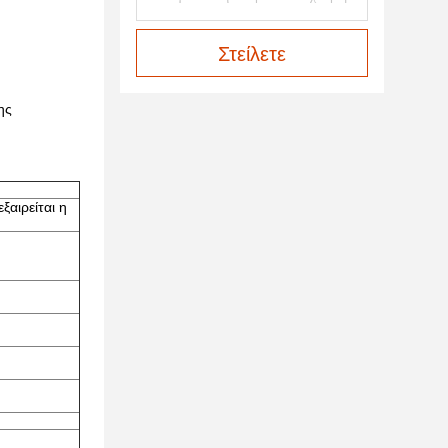
Στείλετε
ης
ξαιρείται η