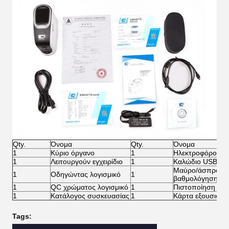
Qty.
Όνομα
Qty.
Όνομα
1
Κύριο όργανο
1
Ηλεκτροφόρο κα
1
Λειτουργούν εγχειρίδιο
1
Καλώδιο USB
Μαύρο/άσπρο κε
1
Οδηγώντας λογισμικό
1
βαθμολόγησης
1
QC χρώματος λογισμικό
1
Πιστοποίηση επ
1
Κατάλογος συσκευασίας
1
Κάρτα εξουσιοδό
Tags: