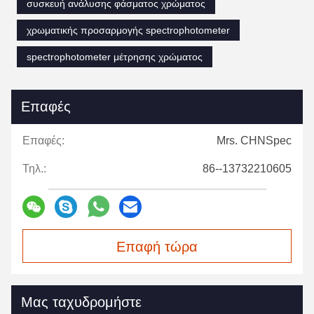
συσκευή ανάλυσης φάσματος χρώματος
χρωματικής προσαρμογής spectrophotometer
spectrophotometer μέτρησης χρώματος
Επαφές
Επαφές:
Mrs. CHNSpec
Τηλ.:
86--13732210605
Επαφή τώρα
Μας ταχυδρομήστε