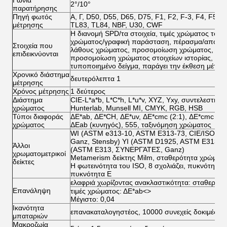
Γωνία
2°/10°
παρατήρησης
Πηγή φωτός
Α, Γ, D50, D55, D65, D75, F1, F2, F-3, F4, F5, F
μέτρησης
TL83, TL84, NBF, U30, CWF
Η διανομή SPD/τα στοιχεία, τιμές χρώματος του δ
χρώματος/γραφική παράσταση, πέρασμα/αποτυγχ
Στοιχεία που
λάθους χρώματος, προσομοίωση χρώματος, περι
επιδεικνύονται
προσομοίωση χρώματος στοιχείων ιστορίας, χει
τυποποιημένο δείγμα, παράγει την έκθεση μέτρη
Χρονικό διάστημα
δευτερόλεπτα 1
μέτρησης
Χρόνος μέτρησης
1 δεύτερος
Διάστημα
CIE-L*a*b, L*C*h, L*u*v, XYZ, Yxy, συντελεστής
χρώματος
Hunterlab, Munsell MI, CMYK, RGB, HSB
Τύποι διαφοράς
ΔE*ab, ΔE*CH, ΔE*uv, ΔE*cmc (2:1), ΔE*cmc (1:
χρώματος
ΔEab (κυνηγός), 555, ταξινόμηση χρώματος
WI (ASTM e313-10, ASTM E313-73, CIE/ISO, AA
Ganz, Stensby) YI (ASTM D1925, ASTM E313-
Άλλοι
(ASTM E313, ΣΥΝΕΡΓΆΤΕΣ, Ganz)
χρωματομετρικοί
Metamerism δείκτης Milm, σταθερότητα χρώματ
δείκτες
Η φωτεινότητα του ISO, 8 σχολιάζει, πυκνότητα 
πυκνότητα Ε
ελαφριά χωρίζοντας ανακλαστικότητα: σταθερή 
Επανάληψη
τιμές χρώματος: ΔE*ab
<>
Μέγιστο: 0,04
Ικανότητα
επανακαταλογηστέος, 10000 συνεχείς δοκιμές, 
μπαταριών
Μακροζωία