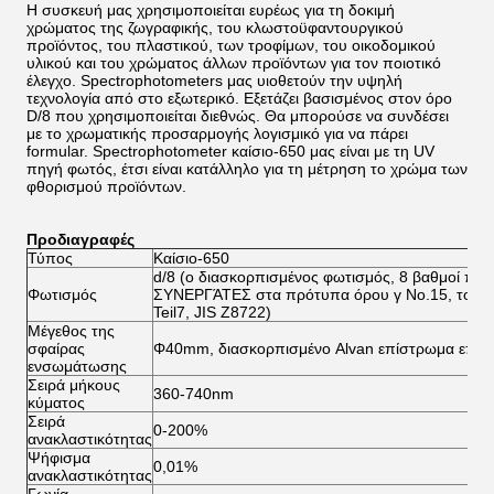
Η συσκευή μας χρησιμοποιείται ευρέως για τη δοκιμή
χρώματος της ζωγραφικής, του κλωστοϋφαντουργικού
προϊόντος, του πλαστικού, των τροφίμων, του οικοδομικού
υλικού και του χρώματος άλλων προϊόντων για τον ποιοτικό
έλεγχο. Spectrophotometers μας υιοθετούν την υψηλή
τεχνολογία από στο εξωτερικό. Εξετάζει βασισμένος στον όρο
D/8 που χρησιμοποιείται διεθνώς. Θα μπορούσε να συνδέσει
με το χρωματικής προσαρμογής λογισμικό για να πάρει
formular. Spectrophotometer καίσιο-650 μας είναι με τη UV
πηγή φωτός, έτσι είναι κατάλληλο για τη μέτρηση το χρώμα των
φθορισμού προϊόντων.
Προδιαγραφές
Τύπος
Καίσιο-650
d/8 (ο διασκορπισμένος φωτισμός, 8 βαθμοί παρ
Φωτισμός
ΣΥΝΕΡΓΆΤΕΣ στα πρότυπα όρου γ No.15, του I
Teil7, JIS Z8722)
Μέγεθος της
σφαίρας
Φ40mm, διασκορπισμένο Alvan επίστρωμα επιφά
ενσωμάτωσης
Σειρά μήκους
360-740nm
κύματος
Σειρά
0-200%
ανακλαστικότητας
Ψήφισμα
0,01%
ανακλαστικότητας