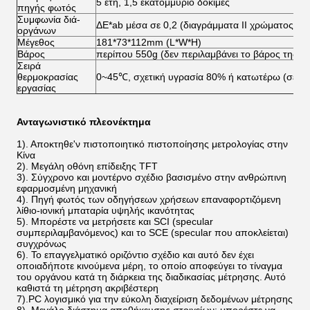
5 έτη, 1,5 εκατομμύριο δοκιμές
πηγής φωτός
Συμφωνία διά-
ΔE*ab μέσα σε 0,2 (διαγράμματα ΙΙ χρώματος B
οργάνων
Μέγεθος
181*73*112mm (L*W*H)
Βάρος
περίπου 550g (δεν περιλαμβάνει το βάρος της μ
Σειρά
θερμοκρασίας
0~45℃, σχετική υγρασία 80% ή κατωτέρω (σε 3
εργασίας
Ανταγωνιστικό πλεονέκτημα
1). Αποκτηθε'ν πιστοποιητικό πιστοποίησης μετρολογίας στην
Κίνα
2). Μεγάλη οθόνη επίδειξης TFT
3). Σύγχρονο και μοντέρνο σχέδιο βασισμένο στην ανθρώπινη
εφαρμοσμένη μηχανική
4). Πηγή φωτός των οδηγήσεων χρήσεων επαναφορτιζόμενη
λίθιο-ιονική μπαταρία υψηλής ικανότητας
5). Μπορέστε να μετρήσετε και SCI (specular
συμπεριλαμβανόμενος) και το SCE (specular που αποκλείεται)
συγχρόνως
6). Το επαγγελματικό οριζόντιο σχέδιο και αυτό δεν έχει
οποιαδήποτε κινούμενα μέρη, το οποίο αποφεύγει το τίναγμα
του οργάνου κατά τη διάρκεια της διαδικασίας μέτρησης. Αυτό
καθιστά τη μέτρηση ακριβέστερη
7).PC λογισμικό για την εύκολη διαχείριση δεδομένων μέτρησης