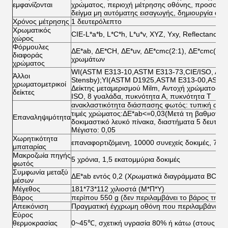
εμφανίζονται
χρώματος, περιοχή μέτρησης οθόνης, προσομοί
δείγμα μη αυτόματης εισαγωγής, δημιουργία αν
Χρόνος μέτρησης
1 δευτερόλεπτο
Χρωματικός
CIE-L*a*b, L*C*h, L*u*v, XYZ, Yxy, Reflectance,
χώρος
Φόρμουλες
ΔE*ab, ΔE*CH, ΔE*uv, ΔE*cmc(2:1), ΔE*cmc(1:1
διαφοράς
χρωμάτων
χρώματος
WI(ASTM E313-10,ASTM E313-73,CIE/ISO, AATC
Άλλοι
Stensby);YI(ASTM D1925,ASTM E313-00,ASTM
χρωματομετρικοί
Δείκτης μεταμερισμού Milm, Αντοχή χρώματος ρ
δείκτες
ISO, 8 γυαλάδα, πυκνότητα Α, πυκνότητα Τ
ανακλαστικότητα διάσπασης φωτός: τυπική από
τιμές χρώματος:ΔE*ab<=0,03(Μετά τη βαθμονόμ
Επαναληψιμότητα
δοκιμαστικό λευκό πίνακα, διαστήματα 5 δευτερ
Μέγιστο: 0,05
Χωρητικότητα
επαναφορτιζόμενη, 10000 συνεχείς δοκιμές, 7,
μπαταρίας
Μακροζωία πηγής
5 χρόνια, 1,5 εκατομμύρια δοκιμές
φωτός
Συμφωνία μεταξύ
ΔE*ab εντός 0,2 (Χρωματικά διαγράμματα BCRA 
μέσων
Μέγεθος
181*73*112 χιλιοστά (Μ*Π*Υ)
Βάρος
περίπου 550 g (δεν περιλαμβάνει το βάρος της 
Απεικόνιση
Πραγματική έγχρωμη οθόνη που περιλαμβάνει ό
Εύρος
θερμοκρασίας
0~45℃, σχετική υγρασία 80% ή κάτω (στους 35