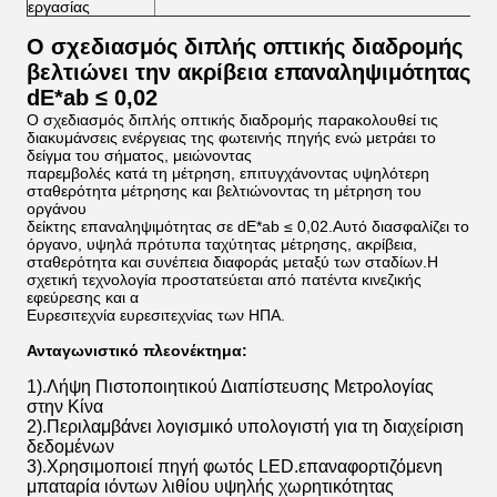
εργασίας
Ο σχεδιασμός διπλής οπτικής διαδρομής
βελτιώνει την ακρίβεια επαναληψιμότητας
dE*ab ≤ 0,02
Ο σχεδιασμός διπλής οπτικής διαδρομής παρακολουθεί τις
διακυμάνσεις ενέργειας της φωτεινής πηγής ενώ μετράει το
δείγμα του σήματος, μειώνοντας
παρεμβολές κατά τη μέτρηση, επιτυγχάνοντας υψηλότερη
σταθερότητα μέτρησης και βελτιώνοντας τη μέτρηση του
οργάνου
δείκτης επαναληψιμότητας σε dE*ab ≤ 0,02.Αυτό διασφαλίζει το
όργανο, υψηλά πρότυπα ταχύτητας μέτρησης, ακρίβεια,
σταθερότητα και συνέπεια διαφοράς μεταξύ των σταδίων.Η
σχετική τεχνολογία προστατεύεται από πατέντα κινεζικής
εφεύρεσης και α
Ευρεσιτεχνία ευρεσιτεχνίας των ΗΠΑ.
Ανταγωνιστικό πλεονέκτημα:
1).Λήψη Πιστοποιητικού Διαπίστευσης Μετρολογίας
στην Κίνα
2).Περιλαμβάνει λογισμικό υπολογιστή για τη διαχείριση
δεδομένων
3).Χρησιμοποιεί πηγή φωτός LED.επαναφορτιζόμενη
μπαταρία ιόντων λιθίου υψηλής χωρητικότητας