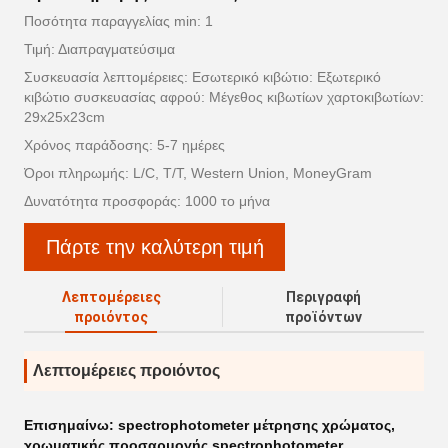
Ποσότητα παραγγελίας min: 1
Τιμή: Διαπραγματεύσιμα
Συσκευασία λεπτομέρειες: Εσωτερικό κιβώτιο: Εξωτερικό
κιβώτιο συσκευασίας αφρού: Μέγεθος κιβωτίων χαρτοκιβωτίων:
29x25x23cm
Χρόνος παράδοσης: 5-7 ημέρες
Όροι πληρωμής: L/C, T/T, Western Union, MoneyGram
Δυνατότητα προσφοράς: 1000 το μήνα
Πάρτε την καλύτερη τιμή
Λεπτομέρειες
Περιγραφή
προιόντος
προϊόντων
Λεπτομέρειες προιόντος
Επισημαίνω:
spectrophotometer μέτρησης χρώματος
,
χρωματικής προσαρμογής spectrophotometer
,