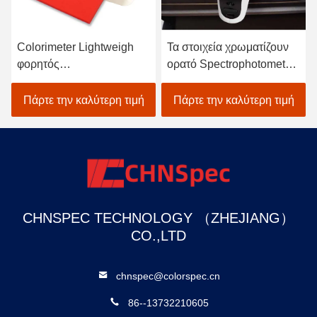
Colorimeter Lightweigh
Τα στοιχεία χρωματίζουν
φορητός
ορατό Spectrophotometer
Spectrophotometer
για υφαντικό χρωματικής
ατομικός ανιχνευτής
προσαρμογής στο Μαύρο
Πάρτε την καλύτερη τιμή
Πάρτε την καλύτερη τιμή
χρωμάτων αυτοκινήτων
CHNSPEC TECHNOLOGY （ZHEJIANG）
CO.,LTD
chnspec@colorspec.cn
86--13732210605