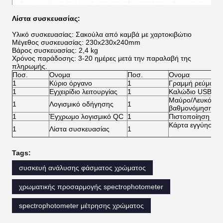
Λίστα συσκευασίας:
Υλικό συσκευασίας: Σακούλα από καμβά με χαρτοκιβώτιο
Μέγεθος συσκευασίας: 230x230x240mm
Βάρος συσκευασίας: 2,4 kg
Χρόνος παράδοσης: 3-20 ημέρες μετά την παραλαβή της
πληρωμής.
Ποσ.
Ονομα
Ποσ.
Ονομα
1
Κύριο όργανο
1
Γραμμή ρεύματο
1
Εγχειρίδιο λειτουργίας
1
Καλώδιο USB
Μαύρο/Λευκό Πλα
1
Λογισμικό οδήγησης
1
βαθμονόμησης
1
Έγχρωμο λογισμικό QC
1
Πιστοποίηση επ
Κάρτα εγγύησης
1
Λίστα συσκευασίας
1
Tags:
συσκευή ανάλυσης φάσματος χρώματος
χρωματικής προσαρμογής spectrophotometer
spectrophotometer μέτρησης χρώματος