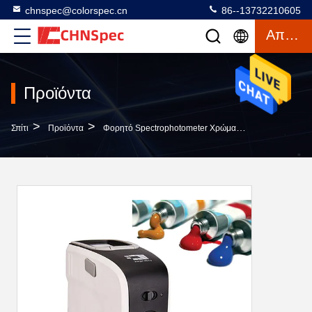
chnspec@colorspec.cn
86--13732210605
Απόσπασμα
Προϊόντα
>
>
>
Σπίτι
Προϊόντα
Φορητό Spectrophotometer Χρώματος
Φορητό Πλα