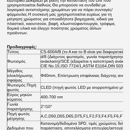
εξωτερικό.Δοκιμάζει με βάση την κατάσταση του D/8 που
χρησιμοποιείται διεθνώς.Θα μπορούσε να συνδεθεί με
λογισμικό αντιστοίχισης χρωμάτων για να πάρει συνταγές/
φόρμουλες.
Η συσκευή μας χρησιμοποιείται ευρέως για τη
μέτρηση χρώματος για οποιαδήποτε βιομηχανία, ειδικά για
πλαστικό, καουτσούκ, βαφή, κλωστοϋφαντουργία, τρόφιμα,
δομικά υλικά και έλεγχο ποιότητας χρώματος άλλων
προϊόντων.
Προδιαγραφές:
Τύπος
CS-600A/B (το Α και το Β είναι για διαφορετικές 
d/8 (Διάχυτος φωτισμός, γωνία παρατήρησης 8 μ
Φωτισμός
ανάκλαση)/SCE (εξαιρείται η κατοπτρική ανάκλα
CIE No.15,ISO 7724/1,ASTM E1164,DIN 5033 Te
Μέγεθος
ολοκλήρωσης
Φ40mm, Επίστρωση επιφάνειας διάχυτης ανάκλ
σφαίρας
Φωτισμός Πηγή
CLED (πηγή φωτός LED με ισορροπημένο μήκος
φωτός
Εύρος μηκών
400-700 nm
κύματος
Γωνία
2°/10°
παρατήρησης
Πηγή φωτός
A,C,D50,D55,D65,D75,F1,F2,F3,F4,F5,F6,F7,
μέτρησης
Κατανομή/δεδομένα SPD, τιμές χρώματος δείγμα
Δεδομένα που
παράσταση, αποτελέσματα επιτυχίας/αστοχίας