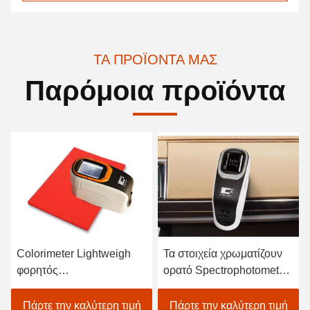
ΤΑ ΠΡΟΪΌΝΤΑ ΜΑΣ
Παρόμοια προϊόντα
Colorimeter Lightweigh
Τα στοιχεία χρωματίζουν
φορητός
ορατό Spectrophotometer
Spectrophotometer
για υφαντικό χρωματικής
ατομικός ανιχνευτής
προσαρμογής στο Μαύρο
Πάρτε την καλύτερη τιμή
Πάρτε την καλύτερη τιμή