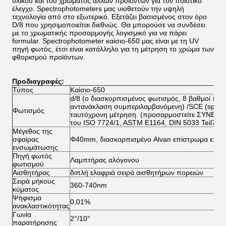
υλικού και του χρώματος άλλων προϊόντων για τον ποιοτικό
έλεγχο. Spectrophotometers μας υιοθετούν την υψηλή
τεχνολογία από στο εξωτερικό. Εξετάζει βασισμένος στον όρο
D/8 που χρησιμοποιείται διεθνώς. Θα μπορούσε να συνδέσει
με το χρωματικής προσαρμογής λογισμικό για να πάρει
formular. Spectrophotometer καίσιο-650 μας είναι με τη UV
πηγή φωτός, έτσι είναι κατάλληλο για τη μέτρηση το χρώμα των
φθορισμού προϊόντων.
Προδιαγραφές:
Τύπος
Καίσιο-650
d/8 (ο διασκορπισμένος φωτισμός, 8 βαθμοί παρα
αντανάκλαση συμπεριλαμβανόμενη) /SCE (specul
Φωτισμός
ταυτόχρονη μέτρηση. (προσαρμοστείτε ΣΥΝΕΡΓ
του ISO 7724/1, ASTM E1164, DIN 5033 Teil7, J
Μέγεθος της
σφαίρας
Φ40mm, διασκορπισμένο Alvan επίστρωμα επιφά
ενσωμάτωσης
Πηγή φωτός
Λαμπτήρας αλόγονου
φωτισμού
Αισθητήρας
διπλή ελαφριά σειρά αισθητήρων πορειών
Σειρά μήκους
360-740nm
κύματος
Ψήφισμα
0,01%
ανακλαστικότητας
Γωνία
2°/10°
παρατήρησης