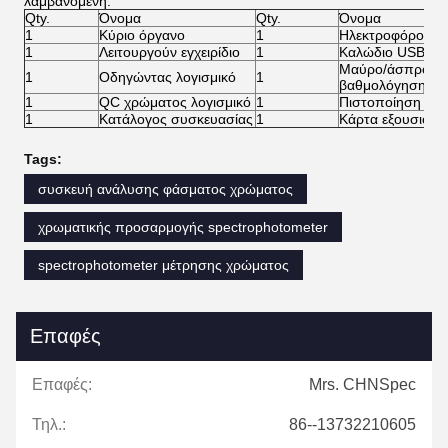
λαμβανόμενη.
Qty.
Όνομα
Qty.
Όνομα
1
Κύριο όργανο
1
Ηλεκτροφόρο κα
1
Λειτουργούν εγχειρίδιο
1
Καλώδιο USB
Μαύρο/άσπρο κε
1
Οδηγώντας λογισμικό
1
βαθμολόγησης
1
QC χρώματος λογισμικό
1
Πιστοποίηση επ
1
Κατάλογος συσκευασίας
1
Κάρτα εξουσιοδό
Tags:
συσκευή ανάλυσης φάσματος χρώματος
χρωματικής προσαρμογής spectrophotometer
spectrophotometer μέτρησης χρώματος
Επαφές
Επαφές:
Mrs. CHNSpec
Τηλ.:
86--13732210605