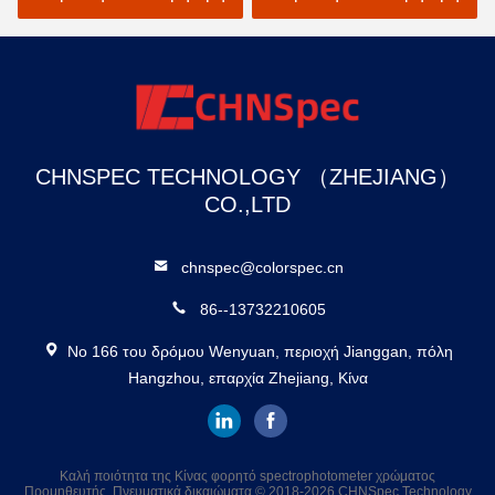
χρωμάτων αυτοκινήτων
CHNSPEC TECHNOLOGY （ZHEJIANG）
CO.,LTD
chnspec@colorspec.cn
86--13732210605
Νο 166 του δρόμου Wenyuan, περιοχή Jianggan, πόλη
Hangzhou, επαρχία Zhejiang, Κίνα
Καλή ποιότητα της Κίνας φορητό spectrophotometer χρώματος
Προμηθευτής. Πνευματικά δικαιώματα © 2018-2026 CHNSpec Technology