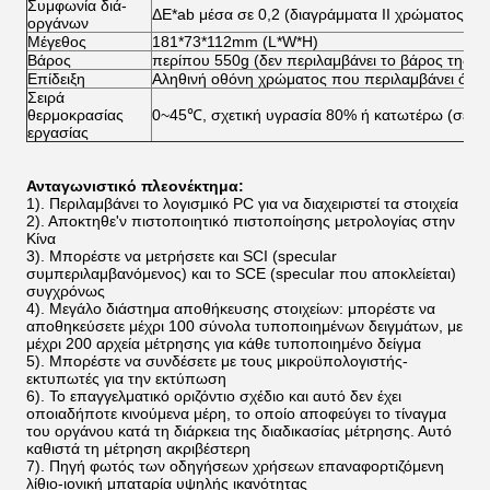
Συμφωνία διά-
ΔE*ab μέσα σε 0,2 (διαγράμματα ΙΙ χρώματος B
οργάνων
Μέγεθος
181*73*112mm (L*W*H)
Βάρος
περίπου 550g (δεν περιλαμβάνει το βάρος της μ
Επίδειξη
Αληθινή οθόνη χρώματος που περιλαμβάνει όλα
Σειρά
θερμοκρασίας
0~45℃, σχετική υγρασία 80% ή κατωτέρω (σε 3
εργασίας
Ανταγωνιστικό πλεονέκτημα:
1).
Περιλαμβάνει το λογισμικό PC για να διαχειριστεί τα στοιχεία
2).
Αποκτηθε'ν πιστοποιητικό πιστοποίησης μετρολογίας στην
Κίνα
3). Μπορέστε να μετρήσετε και SCI (specular
συμπεριλαμβανόμενος) και το SCE (specular που αποκλείεται)
συγχρόνως
4).
Μεγάλο διάστημα αποθήκευσης στοιχείων: μπορέστε να
αποθηκεύσετε μέχρι 100 σύνολα τυποποιημένων δειγμάτων, με
μέχρι 200 αρχεία μέτρησης για κάθε τυποποιημένο δείγμα
5). Μπορέστε να συνδέσετε με τους μικροϋπολογιστής-
εκτυπωτές για την εκτύπωση
6). Το επαγγελματικό οριζόντιο σχέδιο και αυτό δεν έχει
οποιαδήποτε κινούμενα μέρη, το οποίο αποφεύγει το τίναγμα
του οργάνου κατά τη διάρκεια της διαδικασίας μέτρησης. Αυτό
καθιστά τη μέτρηση ακριβέστερη
7).
Πηγή φωτός των οδηγήσεων χρήσεων επαναφορτιζόμενη
λίθιο-ιονική μπαταρία υψηλής ικανότητας