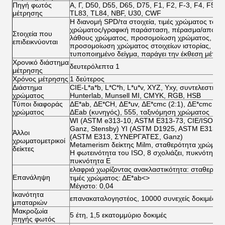
Πηγή φωτός
Α, Γ, D50, D55, D65, D75, F1, F2, F-3, F4, F5, F
μέτρησης
TL83, TL84, NBF, U30, CWF
Η διανομή SPD/τα στοιχεία, τιμές χρώματος του δ
χρώματος/γραφική παράσταση, πέρασμα/αποτυγχ
Στοιχεία που
λάθους χρώματος, προσομοίωση χρώματος, περι
επιδεικνύονται
προσομοίωση χρώματος στοιχείων ιστορίας, χει
τυποποιημένο δείγμα, παράγει την έκθεση μέτρη
Χρονικό διάστημα
δευτερόλεπτα 1
μέτρησης
Χρόνος μέτρησης
1 δεύτερος
Διάστημα
CIE-L*a*b, L*C*h, L*u*v, XYZ, Yxy, συντελεστής
χρώματος
Hunterlab, Munsell MI, CMYK, RGB, HSB
Τύποι διαφοράς
ΔE*ab, ΔE*CH, ΔE*uv, ΔE*cmc (2:1), ΔE*cmc (1:
χρώματος
ΔEab (κυνηγός), 555, ταξινόμηση χρώματος
WI (ASTM e313-10, ASTM E313-73, CIE/ISO, AA
Ganz, Stensby) YI (ASTM D1925, ASTM E313-
Άλλοι
(ASTM E313, ΣΥΝΕΡΓΆΤΕΣ, Ganz)
χρωματομετρικοί
Metamerism δείκτης Milm, σταθερότητα χρώματ
δείκτες
Η φωτεινότητα του ISO, 8 σχολιάζει, πυκνότητα 
πυκνότητα Ε
ελαφριά χωρίζοντας ανακλαστικότητα: σταθερή 
Επανάληψη
τιμές χρώματος: ΔE*ab
<>
Μέγιστο: 0,04
Ικανότητα
επανακαταλογηστέος, 10000 συνεχείς δοκιμές, 
μπαταριών
Μακροζωία
5 έτη, 1,5 εκατομμύριο δοκιμές
πηγής φωτός