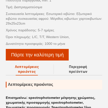
Ποσότητα παραγγελίας min: 1
Τιμή: Διαπραγματεύσιμα
Συσκευασία λεπτομέρειες: Εσωτερικό κιβώτιο: Εξωτερικό
κιβώτιο συσκευασίας αφρού: Μέγεθος κιβωτίων χαρτοκιβωτίων:
29x25x23cm
Χρόνος παράδοσης: 5-7 ημέρες
Όροι πληρωμής: L/C, T/T, Western Union,
Δυνατότητα προσφοράς: 1000 το μήνα
Πάρτε την καλύτερη τιμή
Λεπτομέρειες
Περιγραφή
προιόντος
προϊόντων
Λεπτομέρειες προιόντος
Επισημαίνω:
spectrophotometer μέτρησης χρώματος
,
χρωματικής προσαρμογής spectrophotometer
,
Χρωματικής προσαρμογής Spectrophotometer ξένο