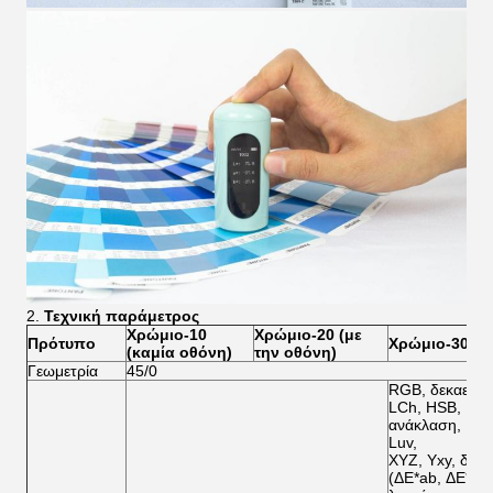
2.
Τεχνική παράμετρος
Χρώμιο-10
Χρώμιο-20 (με
Πρότυπο
Χρώμιο-30 (μ
(καμία οθόνη)
την οθόνη)
Γεωμετρία
45/0
RGB, δεκαεξαδι
LCh, HSB, LRV
ανάκλαση, Hun
Luv,
XYZ, Yxy, δια
(ΔE*ab, ΔE*cm