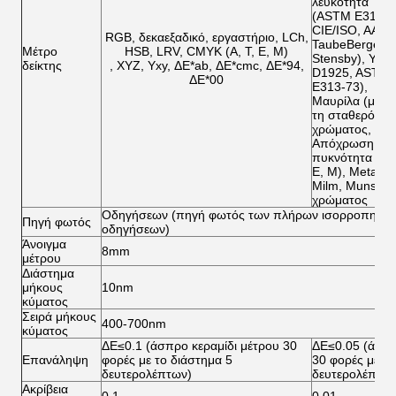
λευκότητα
(ASTM E313-0
CIE/ISO, AATC
RGB, δεκαεξαδικό, εργαστήριο, LCh,
TaubeBerger;
Μέτρο
HSB, LRV, CMYK (Α, Τ, Ε, Μ)
Stensby), Yel
δείκτης
, XYZ, Yxy, ΔE*ab, ΔE*cmc, ΔE*94,
D1925, ASTM 
ΔE*00
E313-73),
Μαυρίλα (μου, 
τη σταθερότητ
χρώματος,
Απόχρωση (AS
πυκνότητα CMY
Ε, Μ), Metame
Milm, Munsell,
χρώματος
Οδηγήσεων (πηγή φωτός των πλήρων ισορροπημέν
Πηγή φωτός
οδηγήσεων)
Άνοιγμα
8mm
μέτρου
Διάστημα
μήκους
10nm
κύματος
Σειρά μήκους
400-700nm
κύματος
ΔE≤0.1 (άσπρο κεραμίδι μέτρου 30
ΔE≤0.05 (άσπρ
Επανάληψη
φορές με το διάστημα 5
30 φορές με το
δευτερολέπτων)
δευτερολέπτων
Ακρίβεια
0,1
0,01