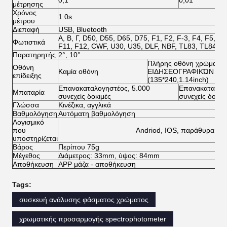
μέτρησης
Χρόνος
1.0s
μέτρου
Διεπαφή
USB, Bluetooth
Α, Β, Γ, D50, D55, D65, D75, F1, F2, F-3, F4, F5, F6
Φωτιστικά
F11, F12, CWF, U30, U35, DLF, NBF, TL83, TL84
Παρατηρητής
2°, 10°
Πλήρης οθόνη χρώματο
Οθόνη
Καμία οθόνη
ΕΙΔΗΣΕΟΓΡΑΦΙΚΏΝ ΠΡ
επίδειξης
(135*240,1.14inch)
Επανακαταλογηστέος, 5.000
Επανακαταλογη
Μπαταρία
συνεχείς δοκιμές
συνεχείς δοκιμ
Γλώσσα
Κινέζικα, αγγλικά
Βαθμολόγηση
Αυτόματη βαθμολόγηση
Λογισμικό
που
Andriod, IOS, παράθυρα
υποστηρίζεται
Βάρος
Περίπου 75g
Μέγεθος
Διάμετρος: 33mm, ύψος: 84mm
Αποθήκευση
APP μάζα - αποθήκευση
Tags:
συσκευή ανάλυσης φάσματος χρώματος
χρωματικής προσαρμογής spectrophotometer