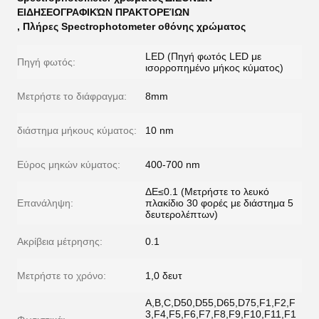
ΕΙΔΗΣΕΟΓΡΑΦΙΚΏΝ ΠΡΑΚΤΟΡΕΊΩΝ
,
Πλήρες Spectrophotometer οθόνης χρώματος
LED (Πηγή φωτός LED με
Πηγή φωτός:
ισορροπημένο μήκος κύματος)
Μετρήστε το διάφραγμα:
8mm
διάστημα μήκους κύματος:
10 nm
Εύρος μηκών κύματος:
400-700 nm
ΔE≤0.1 (Μετρήστε το λευκό
Επανάληψη:
πλακίδιο 30 φορές με διάστημα 5
δευτερολέπτων)
Ακρίβεια μέτρησης:
0.1
Μετρήστε το χρόνο:
1,0 δευτ
A,B,C,D50,D55,D65,D75,F1,F2,F
3,F4,F5,F6,F7,F8,F9,F10,F11,F1