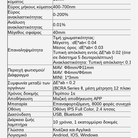
κύματος
Εύρος μήκους κύματος
400-700nm
Εύρος
0-200%
ανακλαστικότητας
Ανάλυση
0.01%
ανακλαστικότητας
Μέγεθος σφαίρας
40mm
Τιμή χρωματικότητας:
Μέγιστη. :dE*ab< 0.04
Μέσος όρος :dE*ab< 0.03
Επαναληψιμότητα
Τυπική απόκλιση εντός ΔE*ab 0.02 (όταν έν
σε διάστημα 5 δευτερολέπτων)
Ανακλαστικότητα: Τυπική απόκλιση< 0.1%
MAV: Φ8mm/Φ11mm
Περιοχή φωτισμού/
MAV: Φ4mm/Φ6mm
Διάφραγμα
MINI: 1*3mm
ΔE*ab＜0.2
Συμφωνία μεταξύ των
οργάνων
(BCRA Series Ⅱ, μέση μέτρηση 12 πλακιδίω
Χρόνος δοκιμής
Περίπου 1s
Αποθήκευση
Μαζική αποθήκευση APP
Μπαταρία
Επαναφορτιζόμενη, 8000 φορές συνεχείς δ
Οθόνη
Οθόνη IPS Full Color, 2.4 ίντσες
Διασύνδεση
USB, Bluetooth
Διάρκεια ζωής
10 χρόνια, 1 εκατομμύριο δοκιμές
λαμπτήρα
Γλώσσα
Κινέζικα και Αγγλικά
Λογισμικό
Andriod, IOS, Windows