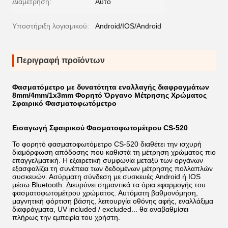
Διαμέτρηση:
Αυτο
Υποστήριξη λογισμικού:
Android/IOS/Android
Περιγραφή προϊόντων
Φασματόμετρο με δυνατότητα εναλλαγής διαφραγμάτων
8mm/4mm/1x3mm Φορητό Όργανο Μέτρησης Χρώματος
Σφαιρικό Φασματοφωτόμετρο
Εισαγωγή Σφαιρικού Φασματοφωτομέτρου CS-520
Το φορητό φασματοφωτόμετρο CS-520 διαθέτει την ισχυρή
διαμόρφωση απόδοσης που καθιστά τη μέτρηση χρώματος πιο
επαγγελματική. Η εξαιρετική συμφωνία μεταξύ των οργάνων
εξασφαλίζει τη συνέπεια των δεδομένων μέτρησης πολλαπλών
συσκευών. Ασύρματη σύνδεση με συσκευές Android ή IOS
μέσω Bluetooth. Διευρύνει σημαντικά τα όρια εφαρμογής του
φασματοφωτομέτρου χρώματος. Αυτόματη βαθμονόμηση,
μαγνητική φόρτιση βάσης, λειτουργία οθόνης αφής, εναλλάξιμα
διαφράγματα, UV included / excluded... θα αναβαθμίσει
πλήρως την εμπειρία του χρήστη.