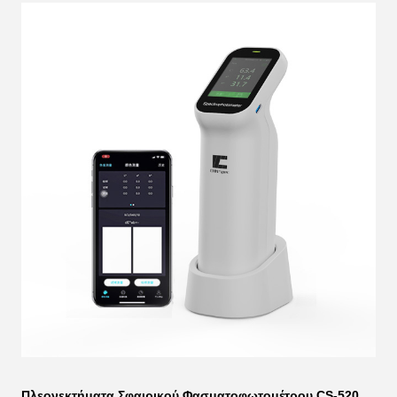
Πλεονεκτήματα Σφαιρικού Φασματοφωτομέτρου CS-520