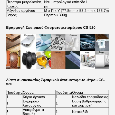
Πέρασμα μετρολογίας
Ναι, μετρολογικό επίπεδο I
Κάμερα
με
Μέγεθος οργάνου
Μ x Π x Υ (77.8mm x 53.2mm x 185.7mm)
Βάρος
Περίπου 300g
Εφαρμογή Σφαιρικού Φασματοφωτομέτρου CS-520
Λίστα συσκευασίας Σφαιρικού Φασματοφωτομέτρου CS-
520
Ποσότητα
Όνομα
Ποσότητα
Όνομα
1
Κύριο όργανο
1
Καλώδιο τροφοδοσίας
Εγχειρίδιο
Βάση βαθμονόμησης
1
1
λειτουργίας
και φορτιστή
Διαφράγματα
3
1
Κατσαβίδι
δοκιμής