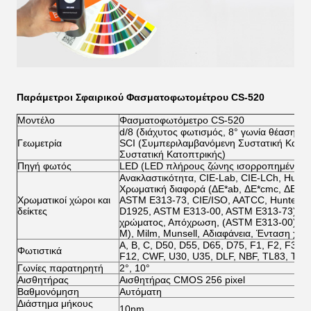
Παράμετροι Σφαιρικού Φασματοφωτομέτρου CS-520
Μοντέλο
Φασματοφωτόμετρο CS-520
d/8 (διάχυτος φωτισμός, 8° γωνία θέασης)
Γεωμετρία
SCI (Συμπεριλαμβανόμενη Συστατική Κατοπ
Συστατική Κατοπτρικής)
Πηγή φωτός
LED (LED πλήρους ζώνης ισορροπημένο)
Ανακλαστικότητα, CIE-Lab, CIE-LCh, Hunte
Χρωματική διαφορά (ΔE*ab, ΔE*cmc, ΔE*94
Χρωματικοί χώροι και
ASTM E313-73, CIE/ISO, AATCC, Hunter, T
δείκτες
D1925, ASTM E313-00, ASTM E313-73), Μα
χρώματος, Απόχρωση, (ASTM E313-00), Πυ
M), Milm, Munsell, Αδιαφάνεια, Ένταση χρ
A, B, C, D50, D55, D65, D75, F1, F2, F3, F4
Φωτιστικά
F12, CWF, U30, U35, DLF, NBF, TL83, TL8
Γωνίες παρατηρητή
2°, 10°
Αισθητήρας
Αισθητήρας CMOS 256 pixel
Βαθμονόμηση
Αυτόματη
Διάστημα μήκους
10nm