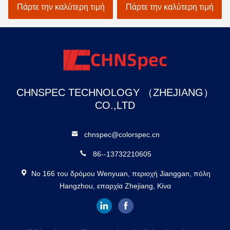
ατομικός ανιχνευτής
προσαρμογής στο Μαύρο
Πάρτε την καλύτερη τιμή
Πάρτε την καλύτερη τιμή
χρωμάτων αυτοκινήτων
CHNSPEC TECHNOLOGY （ZHEJIANG）
CO.,LTD
chnspec@colorspec.cn
86--13732210605
Νο 166 του δρόμου Wenyuan, περιοχή Jianggan, πόλη
Hangzhou, επαρχία Zhejiang, Κίνα