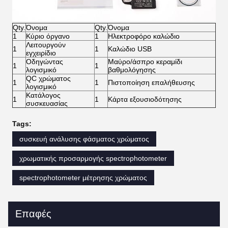
Qty.
Όνομα
Qty.
Όνομα
1
Κύριο όργανο
1
Ηλεκτροφόρο καλώδιο
Λειτουργούν
1
1
Καλώδιο USB
εγχειρίδιο
Οδηγώντας
Μαύρο/άσπρο κεραμίδι
1
1
λογισμικό
βαθμολόγησης
QC χρώματος
1
1
Πιστοποίηση επαλήθευσης
λογισμικό
Κατάλογος
1
1
Κάρτα εξουσιοδότησης
συσκευασίας
Tags:
συσκευή ανάλυσης φάσματος χρώματος
χρωματικής προσαρμογής spectrophotometer
spectrophotometer μέτρησης χρώματος
Επαφές