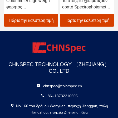
Colorimeter Lightweigh
Τα στοιχεία χρωματίζουν
φορητός
ορατό Spectrophotometer
Spectrophotometer
για υφαντικό χρωματικής
ατομικός ανιχνευτής
προσαρμογής στο Μαύρο
Πάρτε την καλύτερη τιμή
Πάρτε την καλύτερη τιμή
χρωμάτων αυτοκινήτων
CHNSPEC TECHNOLOGY （ZHEJIANG）
CO.,LTD
chnspec@colorspec.cn
86--13732210605
Νο 166 του δρόμου Wenyuan, περιοχή Jianggan, πόλη
Hangzhou, επαρχία Zhejiang, Κίνα