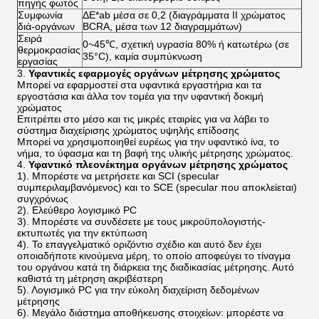
πηγής φωτός
Συμφωνία
ΔE*ab μέσα σε 0,2 (διαγράμματα ΙΙ χρώματος
διά-οργάνων
BCRA, μέσα των 12 διαγραμμάτων)
Σειρά
0~45℃, σχετική υγρασία 80% ή κατωτέρω (σε
θερμοκρασίας
35°C), καμία συμπύκνωση
εργασίας
3.
Υφαντικές εφαρμογές οργάνων μέτρησης χρώματος
Μπορεί να εφαρμοστεί στα υφαντικά εργαστήρια και τα
εργοστάσια και άλλα τον τομέα για την υφαντική δοκιμή
χρώματος
Επιτρέπει στο μέσο και τις μικρές εταιρίες για να λάβει το
σύστημα διαχείρισης χρώματος υψηλής επίδοσης
Μπορεί να χρησιμοποιηθεί ευρέως για την υφαντικό ίνα, το
νήμα, το ύφασμα και τη βαφή της υλικής μέτρησης χρώματος.
4.
Υφαντικό πλεονέκτημα οργάνων μέτρησης χρώματος
1). Μπορέστε να μετρήσετε και SCI (specular
συμπεριλαμβανόμενος) και το SCE (specular που αποκλείεται)
συγχρόνως
2). Ελεύθερο λογισμικό PC
3). Μπορέστε να συνδέσετε με τους μικροϋπολογιστής-
εκτυπωτές για την εκτύπωση
4). Το επαγγελματικό οριζόντιο σχέδιο και αυτό δεν έχει
οποιαδήποτε κινούμενα μέρη, το οποίο αποφεύγει το τίναγμα
του οργάνου κατά τη διάρκεια της διαδικασίας μέτρησης. Αυτό
καθιστά τη μέτρηση ακριβέστερη
5). Λογισμικό PC για την εύκολη διαχείριση δεδομένων
μέτρησης
6). Μεγάλο διάστημα αποθήκευσης στοιχείων: μπορέστε να