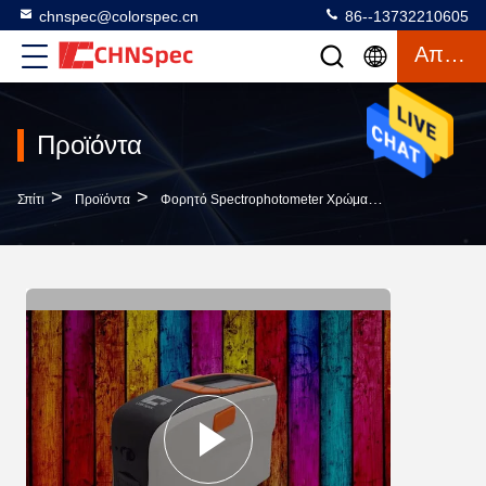
chnspec@colorspec.cn
86--13732210605
Απόσπασμα
Προϊόντα
>
>
>
Σπίτι
Προϊόντα
Φορητό Spectrophotometer Χρώματος
550g Spec