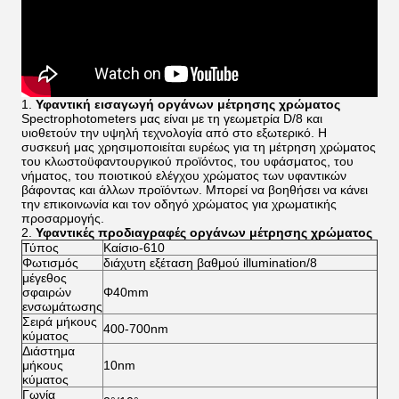
1.
Υφαντική εισαγωγή οργάνων μέτρησης χρώματος
Spectrophotometers μας είναι με τη γεωμετρία D/8 και
υιοθετούν την υψηλή τεχνολογία από στο εξωτερικό. Η
συσκευή μας χρησιμοποιείται ευρέως για τη μέτρηση χρώματος
του κλωστοϋφαντουργικού προϊόντος, του υφάσματος, του
νήματος, του ποιοτικού ελέγχου χρώματος των υφαντικών
βάφοντας και άλλων προϊόντων. Μπορεί να βοηθήσει να κάνει
την επικοινωνία και τον οδηγό χρώματος για χρωματικής
προσαρμογής.
2.
Υφαντικές προδιαγραφές οργάνων μέτρησης χρώματος
Τύπος
Καίσιο-610
Φωτισμός
διάχυτη εξέταση βαθμού illumination/8
μέγεθος
σφαιρών
Φ40mm
ενσωμάτωσης
Σειρά μήκους
400-700nm
κύματος
Διάστημα
μήκους
10nm
κύματος
Γωνία