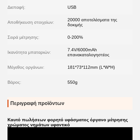
Διεπαφή:
USB
20000 αποτελέσματα της
Αποθήκευση στοιχείων:
δοκιμής
Σειρά μέτρησης:
0-200%
7.4V/6000mAh
Ικανότητα μπαταριών:
επανακαταλογηστέος
Μέγεθος οργάνων:
181*73*112mm (L*W*H)
Βάρος:
550g
Περιγραφή προϊόντων
Καυτό πωλήσεων φορητό υφάσματος όργανο μέτρησης
χρώματος νημάτων υφαντικό