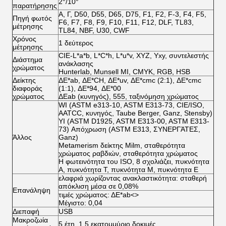
2°/10°
παρατήρησης
Α, Γ, D50, D55, D65, D75, F1, F2, F-3, F4, F5,
Πηγή φωτός
F6, F7, F8, F9, F10, F11, F12, DLF, TL83,
μέτρησης
TL84, NBF, U30, CWF
Χρόνος
1 δεύτερος
μέτρησης
CIE-L*a*b, L*C*h, L*u*v, XYZ, Yxy, συντελεστής
Διάστημα
ανάκλασης
χρώματος
Hunterlab, Munsell MI, CMYK, RGB, HSB
Δείκτης
ΔE*ab, ΔE*CH, ΔE*uv, ΔE*cmc (2:1), ΔE*cmc
διαφοράς
(1:1), ΔE*94, ΔE*00
χρώματος
ΔEab (κυνηγός), 555, ταξινόμηση χρώματος
WI (ASTM e313-10, ASTM E313-73, CIE/ISO,
AATCC, κυνηγός, Taube Berger, Ganz, Stensby)
YI (ASTM D1925, ASTM E313-00, ASTM E313-
73) Απόχρωση (ASTM E313, ΣΥΝΕΡΓΆΤΕΣ,
Άλλος
Ganz)
Metamerism δείκτης Milm, σταθερότητα
χρώματος ραβδιών, σταθερότητα χρώματος
Η φωτεινότητα του ISO, 8 σχολιάζει, πυκνότητα
Α, πυκνότητα Τ, πυκνότητα Μ, πυκνότητα Ε
ελαφριά χωρίζοντας ανακλαστικότητα: σταθερή
απόκλιση μέσα σε 0,08%
Επανάληψη
τιμές χρώματος: ΔE*ab<>
Μέγιστο: 0,04
Διεπαφή
USB
Μακροζωία
5 έτη, 1,5 εκατομμύριο δοκιμές