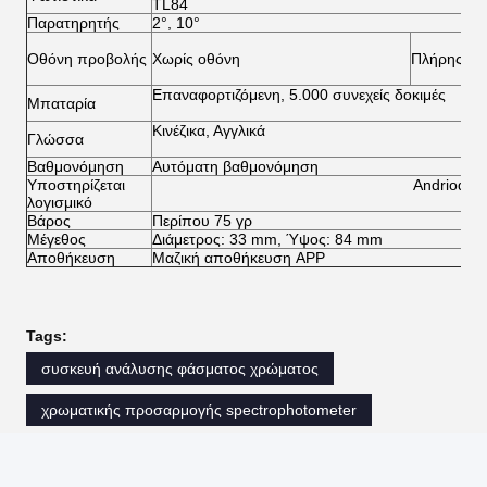
TL84
Παρατηρητής
2°, 10°
Οθόνη προβολής
Χωρίς οθόνη
Πλήρης έγχ
Επαναφορτιζόμενη, 5.000 συνεχείς δοκιμές
Μπαταρία
Κινέζικα, Αγγλικά
Γλώσσα
Βαθμονόμηση
Αυτόματη βαθμονόμηση
Υποστηρίζεται
Andriod, 
λογισμικό
Βάρος
Περίπου 75 γρ
Μέγεθος
Διάμετρος: 33 mm, Ύψος: 84 mm
Αποθήκευση
Μαζική αποθήκευση APP
Tags:
συσκευή ανάλυσης φάσματος χρώματος
χρωματικής προσαρμογής spectrophotometer
spectrophotometer μέτρησης χρώματος