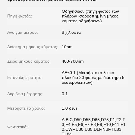
Οδηγήσεων (πηγή φωτός των
Πηγή φωτός:
πλήρων ισορροπημένη μήκος
κύματος οδηγήσεων)
Άνοιγμα μέτρου:
8 χιλιοστά
Διάστημα μήκους κύματος:
10nm
Σειρά μήκους κύματος:
400-700nm
ΔE≤0.1 (Μετρήστε το λευκό
Επαναληψιμότητα:
πλακίδιο 30 φορές με διάστημα 5
δευτερολέπτων)
Ακρίβεια μέτρησης:
0.1
Μετρήστε το χρόνο:
1,0 δευτ
A,B,C,D50,D55,D65,D75,F1,F2,F
3,F4,F5,F6,F7,F8,F9,F10,F11,F1
Φωτιστικά:
2,CWF,U30,U35,DLF,NBF,TL83,
TL84