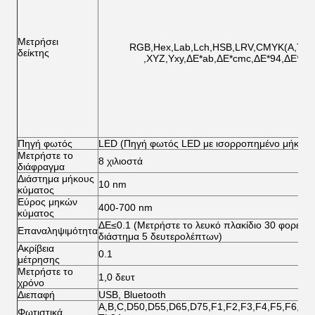
Μετρήσει
RGB,Hex,Lab,Lch,HSB,LRV,CMYK(A,T,E,
δείκτης
,XYZ,Yxy,ΔE*ab,ΔE*cmc,ΔE*94,ΔE*00
Πηγή φωτός
LED (Πηγή φωτός LED με ισορροπημένο μήκος 
Μετρήστε το
8 χιλιοστά
διάφραγμα
Διάστημα μήκους
10 nm
κύματος
Εύρος μηκών
400-700 nm
κύματος
ΔE≤0.1 (Μετρήστε το λευκό πλακίδιο 30 φορές μ
Επαναληψιμότητα
διάστημα 5 δευτερολέπτων)
Ακρίβεια
0.1
μέτρησης
Μετρήστε το
1,0 δευτ
χρόνο
Διεπαφή
USB, Bluetooth
A,B,C,D50,D55,D65,D75,F1,F2,F3,F4,F5,F6,F7
Φωτιστικά